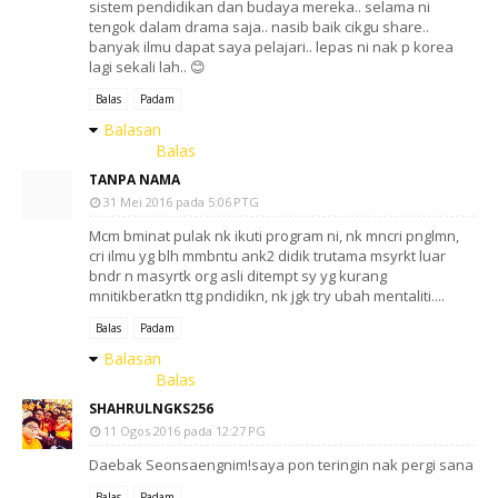
sistem pendidikan dan budaya mereka.. selama ni
tengok dalam drama saja.. nasib baik cikgu share..
banyak ilmu dapat saya pelajari.. lepas ni nak p korea
lagi sekali lah.. 😊
Balas
Padam
Balasan
Balas
TANPA NAMA
31 Mei 2016 pada 5:06 PTG
Mcm bminat pulak nk ikuti program ni, nk mncri pnglmn,
cri ilmu yg blh mmbntu ank2 didik trutama msyrkt luar
bndr n masyrtk org asli ditempt sy yg kurang
mnitikberatkn ttg pndidikn, nk jgk try ubah mentaliti....
Balas
Padam
Balasan
Balas
SHAHRULNGKS256
11 Ogos 2016 pada 12:27 PG
Daebak Seonsaengnim!saya pon teringin nak pergi sana
Balas
Padam