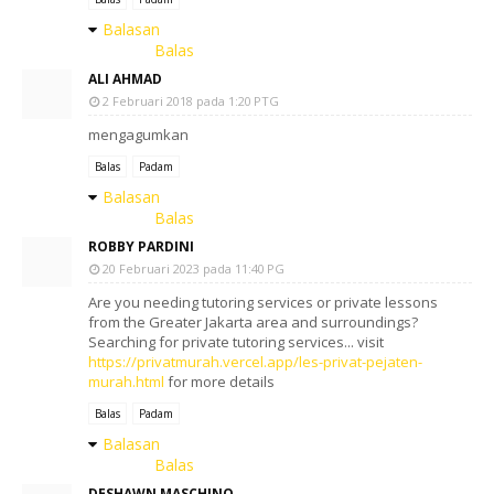
Balasan
Balas
ALI AHMAD
2 Februari 2018 pada 1:20 PTG
mengagumkan
Balas
Padam
Balasan
Balas
ROBBY PARDINI
20 Februari 2023 pada 11:40 PG
Are you needing tutoring services or private lessons
from the Greater Jakarta area and surroundings?
Searching for private tutoring services... visit
https://privatmurah.vercel.app/les-privat-pejaten-
murah.html
for more details
Balas
Padam
Balasan
Balas
DESHAWN MASCHINO