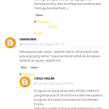
mendapat ilmu dan manfaat dari pembacaan.
Semoga bermanfaat! ;)
Padam
Balasan
Balas
Balas
UNKNOWN
29 Disember 2015 pada 7:52 PTG
Macamana nak sertai...adakah tahun 2016 masih ada
peluang yang sama? Saya berminat untuk ke Ke jepun,
adakah program seperti ini?
Balas
Padam
Balasan
CIKGU HAILMI
1 Januari 2016 pada 12:37 PG
Program ini dianjurkan oleh APCEIU UNESCO
yang berpusat di Seoul Korea dan merupakan
program di bawah Kementerian Pendidiakn
Korea.
Sekiranya tidak ada masalah kewangan pada