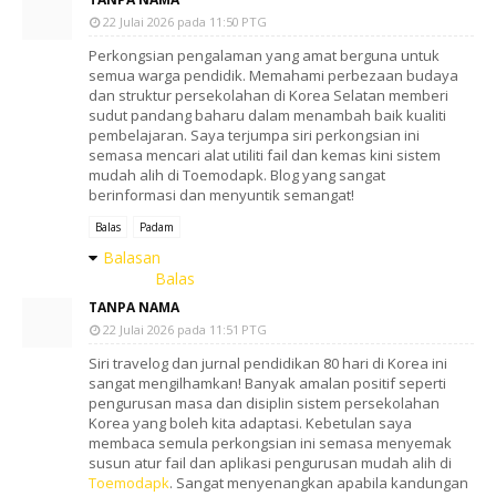
22 Julai 2026 pada 11:50 PTG
Perkongsian pengalaman yang amat berguna untuk
semua warga pendidik. Memahami perbezaan budaya
dan struktur persekolahan di Korea Selatan memberi
sudut pandang baharu dalam menambah baik kualiti
pembelajaran. Saya terjumpa siri perkongsian ini
semasa mencari alat utiliti fail dan kemas kini sistem
mudah alih di Toemodapk. Blog yang sangat
berinformasi dan menyuntik semangat!
Balas
Padam
Balasan
Balas
TANPA NAMA
22 Julai 2026 pada 11:51 PTG
Siri travelog dan jurnal pendidikan 80 hari di Korea ini
sangat mengilhamkan! Banyak amalan positif seperti
pengurusan masa dan disiplin sistem persekolahan
Korea yang boleh kita adaptasi. Kebetulan saya
membaca semula perkongsian ini semasa menyemak
susun atur fail dan aplikasi pengurusan mudah alih di
Toemodapk
. Sangat menyenangkan apabila kandungan