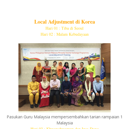
Local Adjustment di Korea
Hari 01 : Tiba di Seoul
Hari 02 : Malam Kebudayaan
Pasukan Guru Malaysia mempersembahkan tarian rampaian 1
Malaysia
Hari 03 : Khwanghwamun dan Insa-Dong