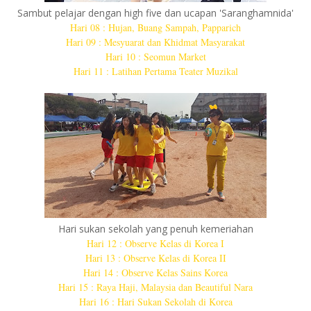
Sambut pelajar dengan high five dan ucapan 'Saranghamnida'
Hari 08 : Hujan, Buang Sampah, Papparich
Hari 09 : Mesyuarat dan Khidmat Masyarakat
Hari 10 : Seomun Market
Hari 11 : Latihan Pertama Teater Muzikal
Hari sukan sekolah yang penuh kemeriahan
Hari 12 : Observe Kelas di Korea I
Hari 13 : Observe Kelas di Korea II
Hari 14 : Observe Kelas Sains Korea
Hari 15 : Raya Haji, Malaysia dan Beautiful Nara
Hari 16 : Hari Sukan Sekolah di Korea