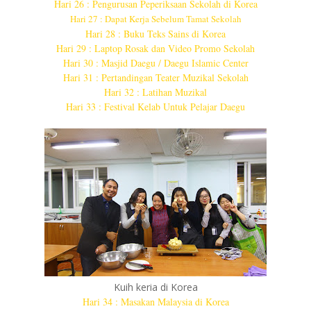
Hari 26 : Pengurusan Peperiksaan Sekolah di Korea
Hari 27 : Dapat Kerja Sebelum Tamat Sekolah
Hari 28 : Buku Teks Sains di Korea
Hari 29 : Laptop Rosak dan Video Promo Sekolah
Hari 30 : Masjid Daegu / Daegu Islamic Center
Hari 31 : Pertandingan Teater Muzikal Sekolah
Hari 32 : Latihan Muzikal
Hari 33 : Festival Kelab Untuk Pelajar Daegu
Kuih keria di Korea
Hari 34 : Masakan Malaysia di Korea