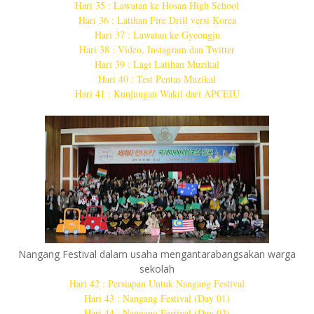
Hari 35 : Lawatan ke Hosan High School
Hari 36 : Latihan Fire Drill versi Korea
Hari 37 : Lawatan ke Gyeongju
Hari 38 : Video, Instagram dan Twitter
Hari 39 : Lagi Latihan Muzikal
Hari 40 : Test Pentas Muzikal
Hari 41 : Kunjungan Wakil dari APCEIU
Nangang Festival dalam usaha mengantarabangsakan warga
sekolah
Hari 42 : Persiapan Untuk Nangang Festival
Hari 43 : Nangang Festival (Day 01)
Hari 44 : Nangang Festival (Day 02)