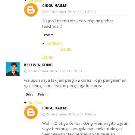
Balasan
CIKGU HAILMI
29 Disember 2015 pada 1:02 PG
TQ Joo Ensen! Lets keep inspiring other
teachers! :)
Padam
Balasan
Balas
Balas
KELLWIN KONG
27 Disember 2015 pada 10:13 PTG
walupun saya tak.jadi pergi ke korea....dgn pengalaman
yg dikongsikan seakan pergi juga ke korea
Balas
Padam
Balasan
CIKGU HAILMI
29 Disember 2015 pada 1:04 PG
Wah.. tQ cikgu Kellwin KOng. Memang itu tujuan
saya berkongsi pengalaman melalui blog ini.
Semoga yang tak berpeluang juga akan