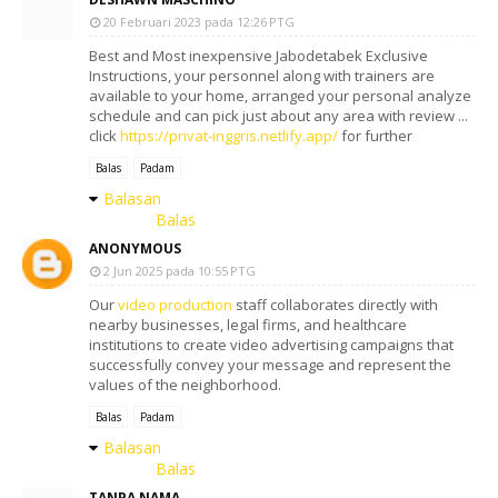
20 Februari 2023 pada 12:26 PTG
Best and Most inexpensive Jabodetabek Exclusive
Instructions, your personnel along with trainers are
available to your home, arranged your personal analyze
schedule and can pick just about any area with review ...
click
https://privat-inggris.netlify.app/
for further
Balas
Padam
Balasan
Balas
ANONYMOUS
2 Jun 2025 pada 10:55 PTG
Our
video production
staff collaborates directly with
nearby businesses, legal firms, and healthcare
institutions to create video advertising campaigns that
successfully convey your message and represent the
values of the neighborhood.
Balas
Padam
Balasan
Balas
TANPA NAMA