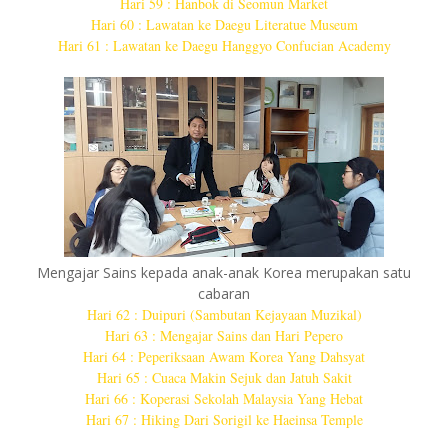
Hari 59 : Hanbok di Seomun Market
Hari 60 : Lawatan ke Daegu Literatue Museum
Hari 61 : Lawatan ke Daegu Hanggyo Confucian Academy
Mengajar Sains kepada anak-anak Korea merupakan satu
cabaran
Hari 62 : Duipuri (Sambutan Kejayaan Muzikal)
Hari 63 : Mengajar Sains dan Hari Pepero
Hari 64 : Peperiksaan Awam Korea Yang Dahsyat
Hari 65 : Cuaca Makin Sejuk dan Jatuh Sakit
Hari 66 : Koperasi Sekolah Malaysia Yang Hebat
Hari 67 : Hiking Dari Sorigil ke Haeinsa Temple