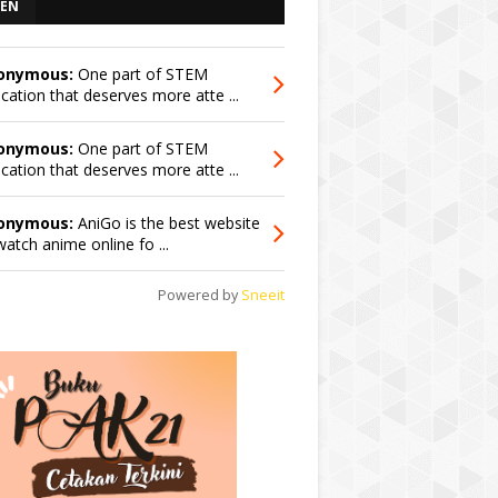
EN
onymous:
One part of STEM
cation that deserves more atte ...
onymous:
One part of STEM
cation that deserves more atte ...
onymous:
AniGo is the best website
watch anime online fo ...
Powered by
Sneeit