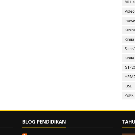
80 Ha
Video
Inova
Kesih
Kimia
Sains 
Kimia 
GTP2
HESA
IBSE
PdPR
BLOG PENDIDIKAN
TAHU