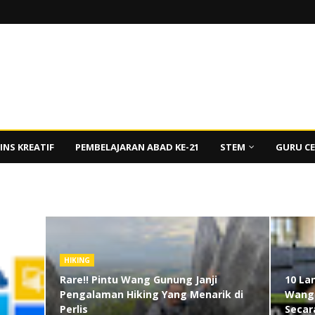
INS KREATIF
PEMBELAJARAN ABAD KE-21
STEM
GURU C
HIKING
Rare!! Pintu Wang Gunung Janji
10 La
Pengalaman Hiking Yang Menarik di
Wang 
Perlis
Secar