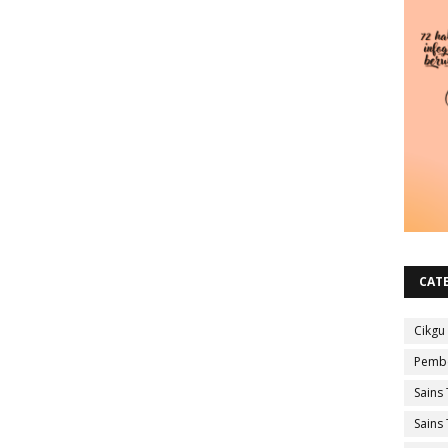
CAT
Cikgu
Pembe
Sains 
Sains 