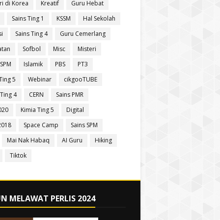
ri di Korea
Kreatif
Guru Hebat
Sains Ting 1
KSSM
Hal Sekolah
si
Sains Ting 4
Guru Cemerlang
atan
Sofbol
Misc
Misteri
 SPM
Islamik
PBS
PT3
Ting 5
Webinar
cikgooTUBE
Ting 4
CERN
Sains PMR
020
Kimia Ting 5
Digital
2018
Space Camp
Sains SPM
Mai Nak Habaq
AI Guru
Hiking
Tiktok
N MELAWAT PERLIS 2024