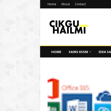
Home
About
Contact
HOME
SAINS KSSM
IDEA SA
CIKGU HAILMI