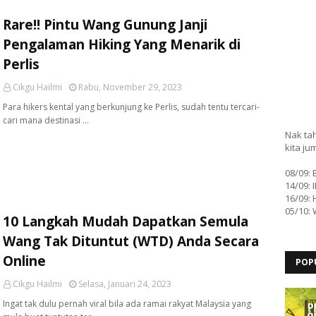
Rare!! Pintu Wang Gunung Janji
Pengalaman Hiking Yang Menarik di
Perlis
Cikgu Hailmi
Rabu, November 29, 2023
Para hikers kental yang berkunjung ke Perlis, sudah tentu tercari-
cari mana destinasi …
Nak tah
kita ju
08/09:
14/09: 
16/09: 
05/10:
10 Langkah Mudah Dapatkan Semula
Wang Tak Dituntut (WTD) Anda Secara
Online
POP
Cikgu Hailmi
Selasa, Januari 24, 2023
Ingat tak dulu pernah viral bila ada ramai rakyat Malaysia yang