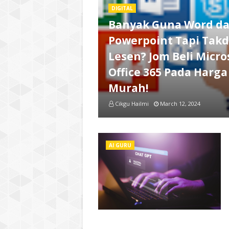
DIGITAL
Banyak Guna Word d
Powerpoint Tapi Tak
Lesen? Jom Beli Micro
Office 365 Pada Harga
Murah!
Cikgu Hailmi
March 12, 2024
AI GURU