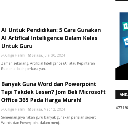
AI Untuk Pendidikan: 5 Cara Gunakan
AI Artifical Intelligence Dalam Kelas
Untuk Guru
Cikgu Hailmi
Selasa, Julai 30, 2024
Zaman sekarang, Artificial Intelligence (AI) atau Kepintaran
Buatan adalah perkara yan…
Banyak Guna Word dan Powerpoint
Tapi Takdek Lesen? Jom Beli Microsoft
AND
Office 365 Pada Harga Murah!
4
7
7
1
9
Cikgu Hailmi
Selasa, Mac 12, 2024
Sememangnya rakan guru banyak gunakan perisian seperti
Words dan Powerpoint dalam menj…