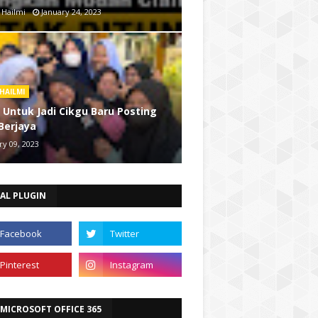
 Hailmi
January 24, 2023
HAILMI
s Untuk Jadi Cikgu Baru Posting
Berjaya
ry 09, 2023
AL PLUGIN
 MICROSOFT OFFICE 365