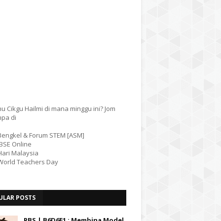
u Cikgu Hailmi di mana minggu ini? Jom
mpa di
 Bengkel & Forum STEM [ASM]
IBSE Online
Hari Malaysia
 World Teachers Day
ULAR POSTS
PBS | B6D6E1 : Membina Model