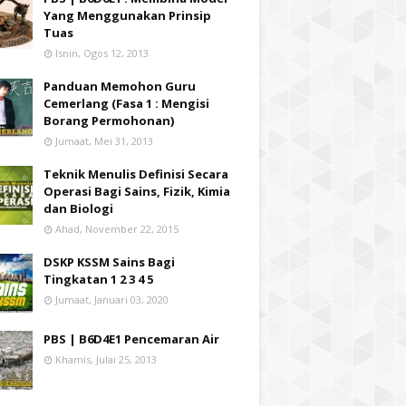
Yang Menggunakan Prinsip
Tuas
Isnin, Ogos 12, 2013
Panduan Memohon Guru
Cemerlang (Fasa 1 : Mengisi
Borang Permohonan)
Jumaat, Mei 31, 2013
Teknik Menulis Definisi Secara
Operasi Bagi Sains, Fizik, Kimia
dan Biologi
Ahad, November 22, 2015
DSKP KSSM Sains Bagi
Tingkatan 1 2 3 4 5
Jumaat, Januari 03, 2020
PBS | B6D4E1 Pencemaran Air
Khamis, Julai 25, 2013