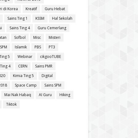
ri di Korea
Kreatif
Guru Hebat
Sains Ting 1
KSSM
Hal Sekolah
si
Sains Ting 4
Guru Cemerlang
atan
Sofbol
Misc
Misteri
 SPM
Islamik
PBS
PT3
Ting 5
Webinar
cikgooTUBE
Ting 4
CERN
Sains PMR
020
Kimia Ting 5
Digital
2018
Space Camp
Sains SPM
Mai Nak Habaq
AI Guru
Hiking
Tiktok