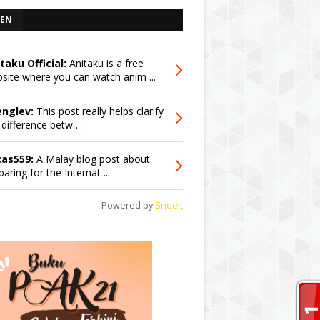
EN
taku Official:
Anitaku is a free
site where you can watch anim ...
englev:
This post really helps clarify
 difference betw ...
cas559:
A Malay blog post about
paring for the Internat ...
Powered by
Sneeit