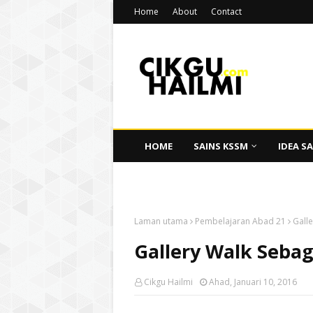
Home
About
Contact
HOME
SAINS KSSM
IDEA SA
CIKGU HAILMI
Laman utama
Pembelajaran Abad 21
Galle
Gallery Walk Sebag
Cikgu Hailmi
Ahad, Januari 10, 2016