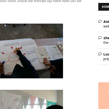
ensil warna, krayon dan beberapa lagi bahan bantu jika nak
KOM
Ani
web
zh
the
Lu
pre