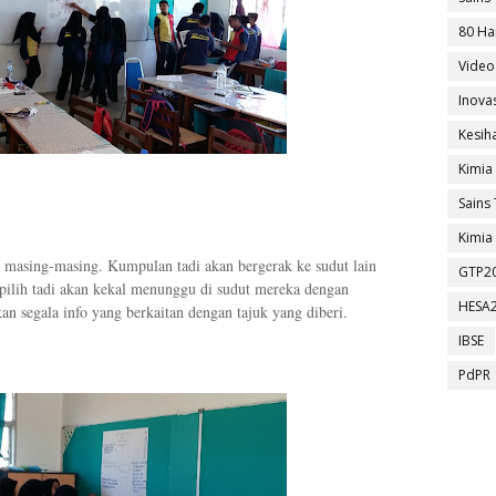
80 Ha
Video
Inova
Kesih
Kimia
Sains 
Kimia 
 masing-masing. Kumpulan tadi akan bergerak ke sudut lain
GTP2
ilih tadi akan kekal menunggu di sudut mereka dengan
HESA
n segala info yang berkaitan dengan tajuk yang diberi.
IBSE
PdPR