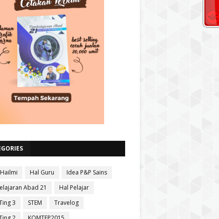
EGORIES
 Hailmi
Hal Guru
Idea P&P Sains
lajaran Abad 21
Hal Pelajar
Ting 3
STEM
Travelog
Ting 2
KOMTEP2015