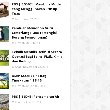
PBS | B6D6E1 : Membina Model
Yang Menggunakan Prinsip
Tuas
Isnin, Ogos 12, 2013
Panduan Memohon Guru
Cemerlang (Fasa 1 : Mengisi
Borang Permohonan)
Jumaat, Mei 31, 2013
Teknik Menulis Definisi Secara
Operasi Bagi Sains, Fizik, Kimia
dan Biologi
Ahad, November 22, 2015
DSKP KSSM Sains Bagi
Tingkatan 1 2 3 4 5
Jumaat, Januari 03, 2020
PBS | B6D4E1 Pencemaran Air
Khamis, Julai 25, 2013