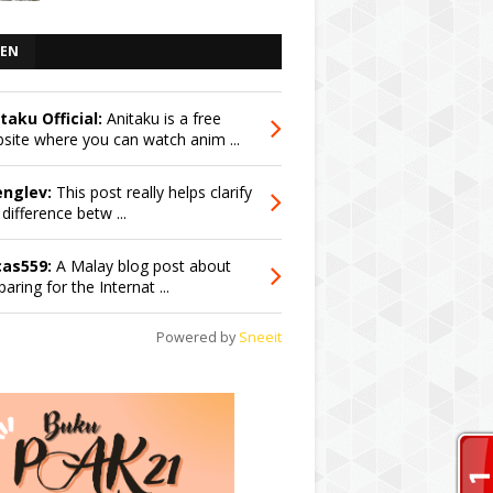
EN
taku Official:
Anitaku is a free
site where you can watch anim ...
englev:
This post really helps clarify
 difference betw ...
cas559:
A Malay blog post about
paring for the Internat ...
Powered by
Sneeit