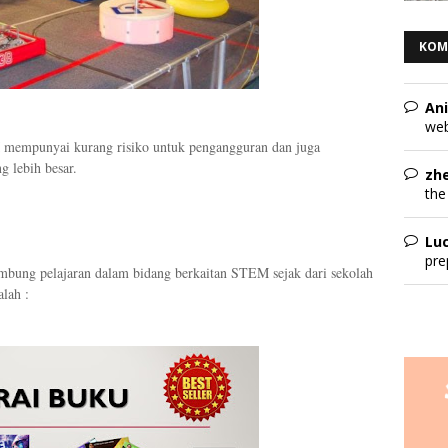
KOM
Ani
web
 mempunyai kurang risiko untuk pengangguran dan juga
g lebih besar.
zh
the
Lu
pre
bung pelajaran dalam bidang berkaitan STEM sejak dari sekolah
alah :