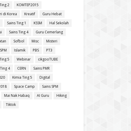
Ting 2
KOMTEP2015
ri di Korea
Kreatif
Guru Hebat
Sains Ting 1
KSSM
Hal Sekolah
si
Sains Ting 4
Guru Cemerlang
atan
Sofbol
Misc
Misteri
 SPM
Islamik
PBS
PT3
Ting 5
Webinar
cikgooTUBE
Ting 4
CERN
Sains PMR
020
Kimia Ting 5
Digital
2018
Space Camp
Sains SPM
Mai Nak Habaq
AI Guru
Hiking
Tiktok