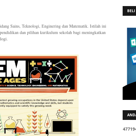
BELI
ang Sains, Teknologi, Enginering dan Matematik. Istilah ini
pendidikan dan pilihan kurikulum sekolah bagi meningkatkan
logi.
AND
4
7
7
1
9