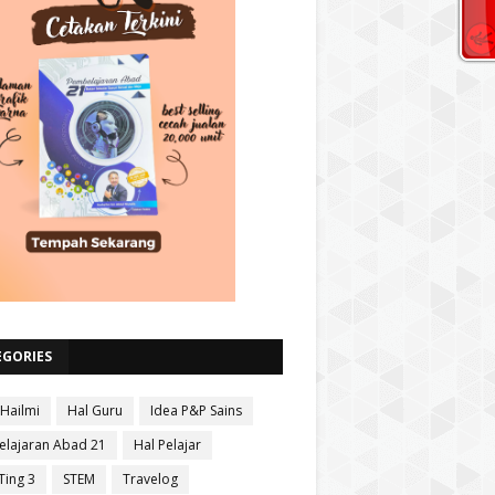
EGORIES
 Hailmi
Hal Guru
Idea P&P Sains
lajaran Abad 21
Hal Pelajar
Ting 3
STEM
Travelog