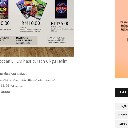
caan STEM hasil tulisan Cikgu Hailmi
g diintegrasikan
dibantu oleh internship dan mentor
 STEM tertentu
 tinggi
CAT
Cikgu
Pembe
Sains 