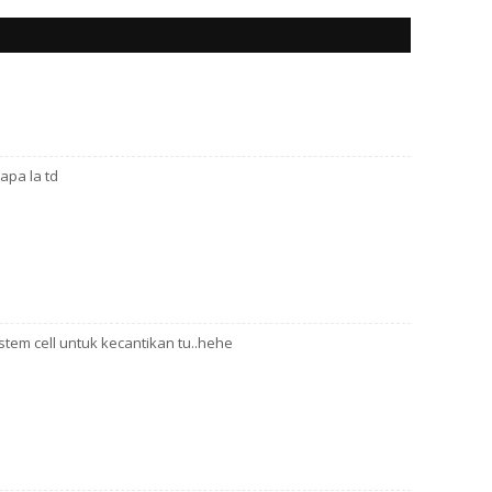
apa la td
stem cell untuk kecantikan tu..hehe