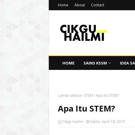
Home
About
Contact
HOME
SAINS KSSM
IDEA SA
CIKGU HAILMI
Laman utama
STEM
Apa Itu STEM?
Apa Itu STEM?
Cikgu Hailmi
Sabtu, April 18, 2015