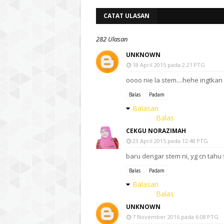
CATAT ULASAN
282 Ulasan
UNKNOWN
18 April 2015 pada 2:21 PTG
oooo nie la stem....hehe ingtkan 
Balas
Padam
Balasan
Balas
CEKGU NORAZIMAH
23 April 2015 pada 12:48 PTG
baru dengar stem ni, yg cn tahu 
Balas
Padam
Balasan
Balas
UNKNOWN
7 November 2016 pada 6:08 PTG