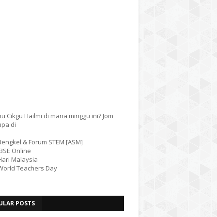
u Cikgu Hailmi di mana minggu ini? Jom
mpa di
 Bengkel & Forum STEM [ASM]
IBSE Online
Hari Malaysia
 World Teachers Day
ULAR POSTS