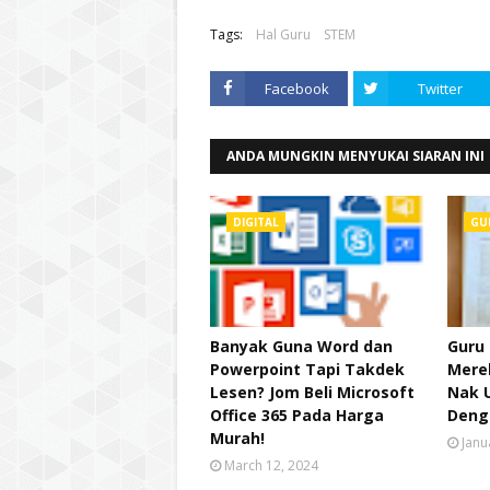
Tags:
Hal Guru
STEM
Facebook
Twitter
ANDA MUNGKIN MENYUKAI SIARAN INI
DIGITAL
GU
Banyak Guna Word dan
Guru 
Powerpoint Tapi Takdek
Mere
Lesen? Jom Beli Microsoft
Nak 
Office 365 Pada Harga
Deng
Murah!
Janu
March 12, 2024