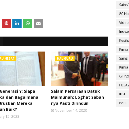
Sains 
80 Ha
Video
Inova
Kesih
Kimia
Sains 
RU HEBAT
HAL GURU
Kimia 
GTP2
HESA
Generasi Y: Siapa
Salam Persaraan Datuk
IBSE
ka dan Bagaimana
Maimunah: Loghat Sabah
Uruskan Mereka
nya Pasti Dirindui!
PdPR
an Baik?
November 14, 2020
ary 15, 2023