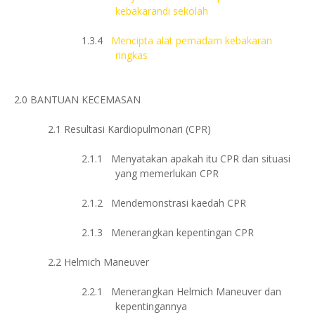
kebakarandi sekolah
1.3.4
Mencipta alat pemadam kebakaran
ringkas
2.0
BANTUAN KECEMASAN
2.1
Resultasi Kardiopulmonari (CPR)
2.1.1
Menyatakan apakah itu CPR dan situasi
yang memerlukan CPR
2.1.2
Mendemonstrasi kaedah CPR
2.1.3
Menerangkan kepentingan CPR
2.2
Helmich Maneuver
2.2.1
Menerangkan Helmich Maneuver dan
kepentingannya