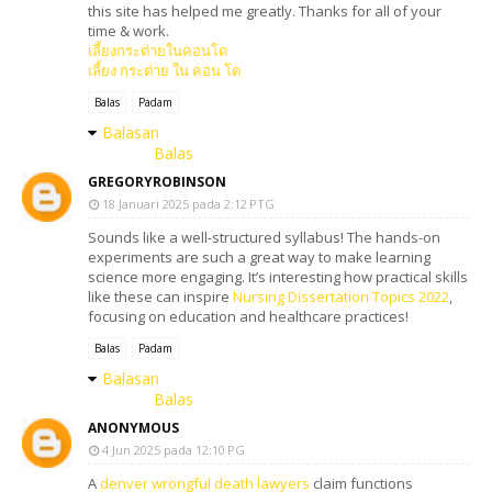
this site has helped me greatly. Thanks for all of your
time & work.
เลี้ยงกระต่ายในคอนโด
เลี้ยง กระต่าย ใน คอน โด
Balas
Padam
Balasan
Balas
GREGORYROBINSON
18 Januari 2025 pada 2:12 PTG
Sounds like a well-structured syllabus! The hands-on
experiments are such a great way to make learning
science more engaging. It’s interesting how practical skills
like these can inspire
Nursing Dissertation Topics 2022
,
focusing on education and healthcare practices!
Balas
Padam
Balasan
Balas
ANONYMOUS
4 Jun 2025 pada 12:10 PG
A
denver wrongful death lawyers
claim functions