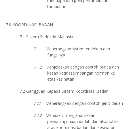
mendapatkan pola pertumbuhan
tumbuhan
7.0
KOORDINASI BADAN
7.1
Sistem Endokrin Manusia
7.1.1
Menerangkan sistem endokrin dan
fungsinya
7.1.2
Menjelaskan dengan contoh punca dan
kesan ketidaseimbangan hormon ke
atas kesihatan
7.2
Gangguan Kepada Sistem Koordinasi Badan
7.2.1
Menerangkan dengan contoh jenis dadah
7.2.2
Menaakul mengenai kesan
penyalahgunaan dadah dan alkohol ke
atas koordinasi badan dan kesihatan