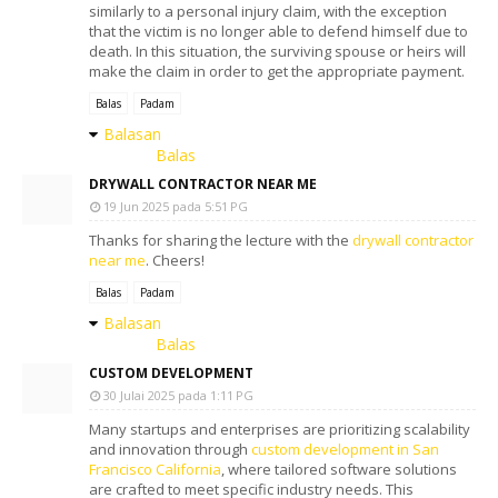
similarly to a personal injury claim, with the exception
that the victim is no longer able to defend himself due to
death. In this situation, the surviving spouse or heirs will
make the claim in order to get the appropriate payment.
Balas
Padam
Balasan
Balas
DRYWALL CONTRACTOR NEAR ME
19 Jun 2025 pada 5:51 PG
Thanks for sharing the lecture with the
drywall contractor
near me
. Cheers!
Balas
Padam
Balasan
Balas
CUSTOM DEVELOPMENT
30 Julai 2025 pada 1:11 PG
Many startups and enterprises are prioritizing scalability
and innovation through
custom development in San
Francisco California
, where tailored software solutions
are crafted to meet specific industry needs. This