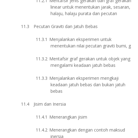
11.2.1
Mentafsir jenis gerakan dari graf gerakan
linear untuk menentukan jarak, sesaran,
halaju, halaju purata dan pecutan
11.3
Pecutan Graviti dan Jatuh Bebas
11.3.1
Menjalankan eksperimen untuk
menentukan nilai pecutan graviti bumi, g
11.3.2
Mentafsir graf gerakan untuk objek yang
mengalami keadaan jatuh bebas
11.3.3
Menjalankan eksperimen mengkaji
keadaan jatuh bebas dan bukan jatuh
bebas
11.4
Jisim dan Inersia
11.4.1
Menerangkan jisim
11.4.2
Menerangkan dengan contoh maksud
inersia