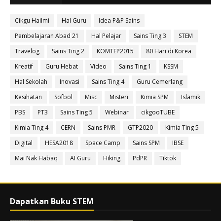
Cikgu Hailmi
Hal Guru
Idea P&P Sains
Pembelajaran Abad 21
Hal Pelajar
Sains Ting 3
STEM
Travelog
Sains Ting 2
KOMTEP2015
80 Hari di Korea
Kreatif
Guru Hebat
Video
Sains Ting 1
KSSM
Hal Sekolah
Inovasi
Sains Ting 4
Guru Cemerlang
Kesihatan
Sofbol
Misc
Misteri
Kimia SPM
Islamik
PBS
PT3
Sains Ting 5
Webinar
cikgooTUBE
Kimia Ting 4
CERN
Sains PMR
GTP2020
Kimia Ting 5
Digital
HESA2018
Space Camp
Sains SPM
IBSE
Mai Nak Habaq
AI Guru
Hiking
PdPR
Tiktok
Dapatkan Buku STEM