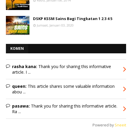
Rabu, Januari 08, 2014
DSKP KSSM Sains Bagi Tingkatan 1 2 3 4 5
Jumaat, Januari 03, 2020
KOMEN
rasha kana:
Thank you for sharing this informative
article. I ...
queen:
This article shares some valuable information
abou ...
pasawa:
Thank you for sharing this informative article.
Ra ...
Powered by
Sneeit