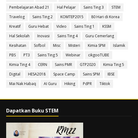
Pembelajaran Abad 21
Hal Pelajar
Sains Ting 3
STEM
Travelog
Sains Ting 2
KOMTEP2015
80 Hari di Korea
Kreatif
Guru Hebat
Video
Sains Ting 1
KSSM
Hal Sekolah
Inovasi
Sains Ting 4
Guru Cemerlang
Kesihatan
Sofbol
Misc
Misteri
Kimia SPM
Islamik
PBS
PT3
Sains Ting 5
Webinar
cikgooTUBE
Kimia Ting 4
CERN
Sains PMR
GTP2020
Kimia Ting 5
Digital
HESA2018
Space Camp
Sains SPM
IBSE
Mai Nak Habaq
AI Guru
Hiking
PdPR
Tiktok
Dapatkan Buku STEM