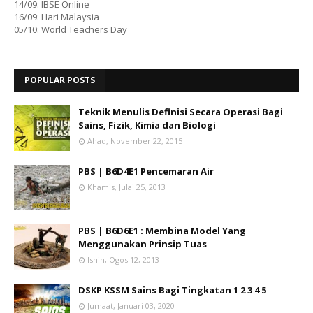
14/09: IBSE Online
16/09: Hari Malaysia
05/10: World Teachers Day
POPULAR POSTS
Teknik Menulis Definisi Secara Operasi Bagi
Sains, Fizik, Kimia dan Biologi
Ahad, November 22, 2015
PBS | B6D4E1 Pencemaran Air
Khamis, Julai 25, 2013
PBS | B6D6E1 : Membina Model Yang
Menggunakan Prinsip Tuas
Isnin, Ogos 12, 2013
DSKP KSSM Sains Bagi Tingkatan 1 2 3 4 5
Jumaat, Januari 03, 2020