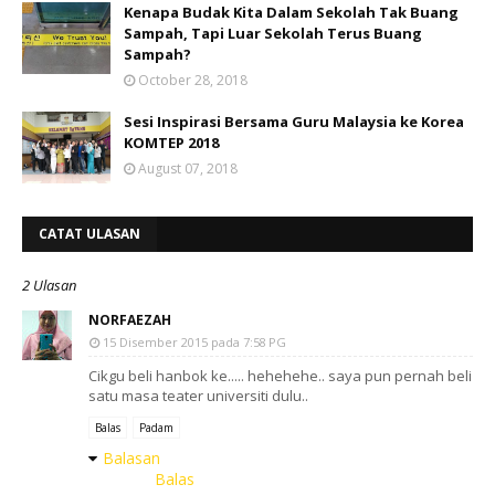
Kenapa Budak Kita Dalam Sekolah Tak Buang
Sampah, Tapi Luar Sekolah Terus Buang
Sampah?
October 28, 2018
Sesi Inspirasi Bersama Guru Malaysia ke Korea
KOMTEP 2018
August 07, 2018
CATAT ULASAN
2 Ulasan
NORFAEZAH
15 Disember 2015 pada 7:58 PG
Cikgu beli hanbok ke..... hehehehe.. saya pun pernah beli
satu masa teater universiti dulu..
Balas
Padam
Balasan
Balas