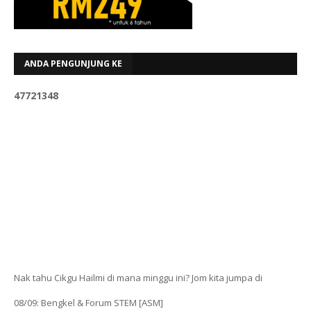
ANDA PENGUNJUNG KE
4
7
7
2
1
3
4
8
Nak tahu Cikgu Hailmi di mana minggu ini? Jom kita jumpa di
08/09: Bengkel & Forum STEM [ASM]