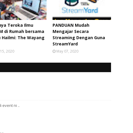
nya Teroka Ilmu
PANDUAN Mudah
M di Rumah bersama
Mengajar Secara
u Hailmi: The Wayang
Streaming Dengan Guna
StreamYard
15, 2020
May 07, 2020
event ni ..