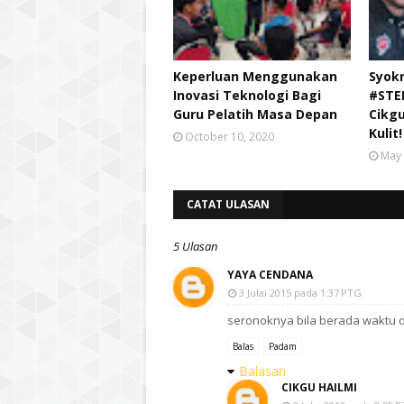
Keperluan Menggunakan
Syok
Inovasi Teknologi Bagi
#STE
Guru Pelatih Masa Depan
Cikg
Kulit!
October 10, 2020
May 
CATAT ULASAN
5 Ulasan
YAYA CENDANA
3 Julai 2015 pada 1:37 PTG
seronoknya bila berada waktu di 
Balas
Padam
Balasan
CIKGU HAILMI