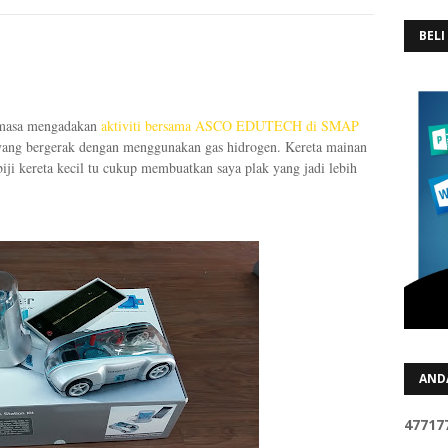
BELI
semasa mengadakan
aktiviti bersama ASCO EDUTECH di SMAP
yang bergerak dengan menggunakan gas hidrogen. Kereta mainan
biji kereta kecil tu cukup membuatkan saya plak yang jadi lebih
AND
4
7
7
1
7