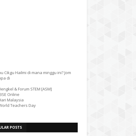
u Cikgu Hailmi di mana minggu ini? Jom
mpa di
 Bengkel & Forum STEM [ASM]
IBSE Online
Hari Malaysia
 World Teachers Day
ULAR POSTS