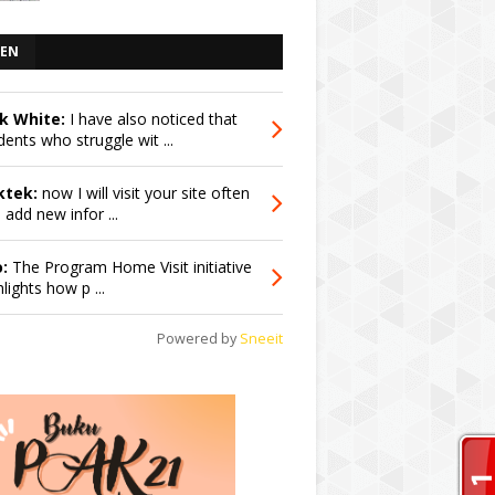
EN
k White:
I have also noticed that
dents who struggle wit ...
ktek:
now I will visit your site often
 add new infor ...
:
The Program Home Visit initiative
hlights how p ...
Powered by
Sneeit