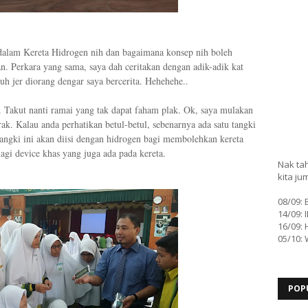
 dalam Kereta Hidrogen nih dan bagaimana konsep nih boleh
. Perkara yang sama, saya dah ceritakan dengan adik-adik kat
h jer diorang dengar saya bercerita. Hehehehe..
. Takut nanti ramai yang tak dapat faham plak. Ok, saya mulakan
k. Kalau anda perhatikan betul-betul, sebenarnya ada satu tangki
Tangki ini akan diisi dengan hidrogen bagi membolehkan kereta
agi device khas yang juga ada pada kereta.
Nak tah
kita ju
08/09:
14/09: 
16/09: 
05/10:
POP