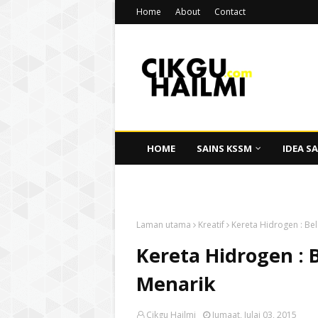
Home
About
Contact
HOME
SAINS KSSM
IDEA SA
CIKGU HAILMI
Laman utama
Kreatif
Kereta Hidrogen : Be
Kereta Hidrogen : 
Menarik
Cikgu Hailmi
Jumaat, Julai 03, 2015