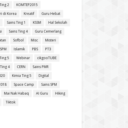
Ting 2
KOMTEP2015
ri di Korea
Kreatif
Guru Hebat
Sains Ting 1
KSSM
Hal Sekolah
si
Sains Ting 4
Guru Cemerlang
atan
Sofbol
Misc
Misteri
 SPM
Islamik
PBS
PT3
Ting 5
Webinar
cikgooTUBE
Ting 4
CERN
Sains PMR
020
Kimia Ting 5
Digital
2018
Space Camp
Sains SPM
Mai Nak Habaq
AI Guru
Hiking
Tiktok