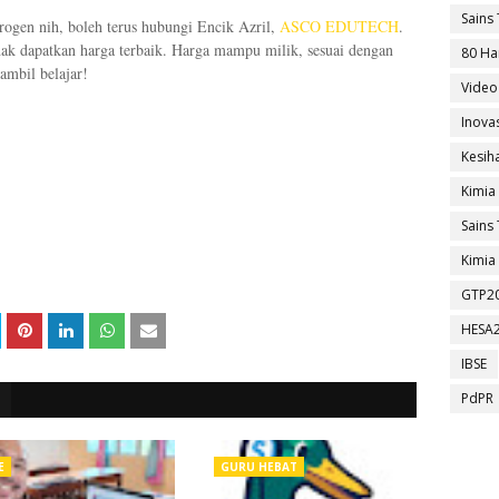
Sains 
rogen nih, boleh terus hubungi Encik Azril,
ASCO EDUTECH
.
nak dapatkan harga terbaik. Harga mampu milik, sesuai dengan
80 Ha
ambil belajar!
Video
Inova
Kesih
Kimia
Sains 
Kimia 
GTP2
HESA
IBSE
PdPR
E
GURU HEBAT