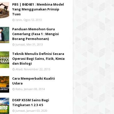
PBS | B6D6E1 : Membina Model
Yang Menggunakan Prinsip
Tuas
Isnin, Ogos 12, 2013
Panduan Memohon Guru
Cemerlang (Fasa 1 : Mengisi
Borang Permohonan)
Jumaat, Mei 31, 2013
Teknik Menulis Definisi Secara
Operasi Bagi Sains, Fizik, Kimia
dan Biologi
Ahad, November 22, 2015
Cara Memperbaiki Kualiti
Udara
Rabu, Januari 08, 2014
DSKP KSSM Sains Bagi
Tingkatan 1 2 3 4 5
Jumaat, Januari 03, 2020