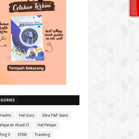
EGORIES
 Hailmi
Hal Guru
Idea P&P Sains
lajaran Abad 21
Hal Pelajar
Ting 3
STEM
Travelog