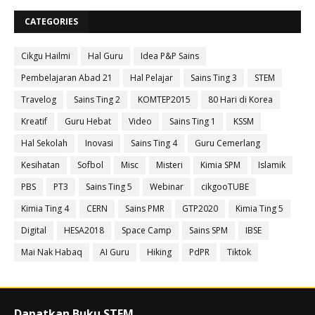
CATEGORIES
Cikgu Hailmi
Hal Guru
Idea P&P Sains
Pembelajaran Abad 21
Hal Pelajar
Sains Ting 3
STEM
Travelog
Sains Ting 2
KOMTEP2015
80 Hari di Korea
Kreatif
Guru Hebat
Video
Sains Ting 1
KSSM
Hal Sekolah
Inovasi
Sains Ting 4
Guru Cemerlang
Kesihatan
Sofbol
Misc
Misteri
Kimia SPM
Islamik
PBS
PT3
Sains Ting 5
Webinar
cikgooTUBE
Kimia Ting 4
CERN
Sains PMR
GTP2020
Kimia Ting 5
Digital
HESA2018
Space Camp
Sains SPM
IBSE
Mai Nak Habaq
AI Guru
Hiking
PdPR
Tiktok
Dapatkan Buku STEM