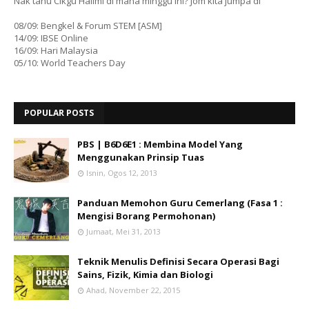
Nak tahu Cikgu Hailmi di mana minggu ini? Jom kita jumpa di
08/09: Bengkel & Forum STEM [ASM]
14/09: IBSE Online
16/09: Hari Malaysia
05/10: World Teachers Day
POPULAR POSTS
PBS | B6D6E1 : Membina Model Yang
Menggunakan Prinsip Tuas
Isnin, Ogos 12, 2013
Panduan Memohon Guru Cemerlang (Fasa 1 :
Mengisi Borang Permohonan)
Jumaat, Mei 31, 2013
Teknik Menulis Definisi Secara Operasi Bagi
Sains, Fizik, Kimia dan Biologi
Ahad, November 22, 2015