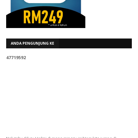
ANDA PENGUNJUNG KE
4
7
7
1
9
5
9
2