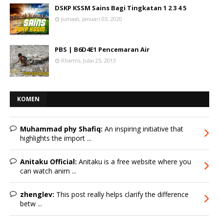
DSKP KSSM Sains Bagi Tingkatan 1 2 3 4 5
Jumaat, Januari 03, 2020
PBS | B6D4E1 Pencemaran Air
Khamis, Julai 25, 2013
KOMEN
Muhammad phy Shafiq:
An inspiring initiative that
highlights the import ...
Anitaku Official:
Anitaku is a free website where you
can watch anim ...
zhenglev:
This post really helps clarify the difference
betw ...