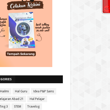
EGORIES
 Hailmi
Hal Guru
Idea P&P Sains
lajaran Abad 21
Hal Pelajar
Ting 3
STEM
Travelog