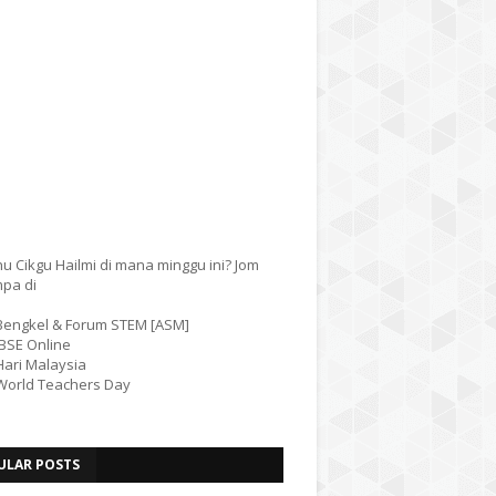
u Cikgu Hailmi di mana minggu ini? Jom
mpa di
 Bengkel & Forum STEM [ASM]
IBSE Online
Hari Malaysia
 World Teachers Day
ULAR POSTS