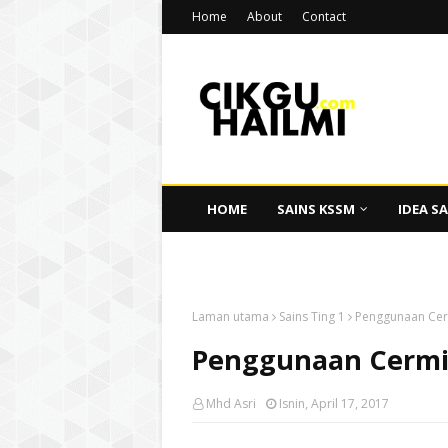
Home
About
Contact
HOME
SAINS KSSM
IDEA SA
CIKGU HAILMI
Laman utama
Sains Ting 1
Penggunaan Cer
Penggunaan Cermin
Mhd Asri
Isnin, April 17, 2017