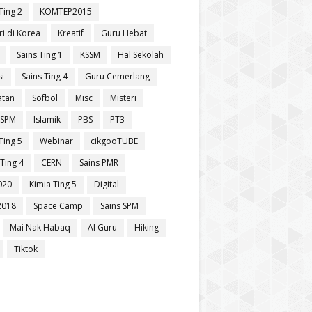
Ting 2
KOMTEP2015
ri di Korea
Kreatif
Guru Hebat
Sains Ting 1
KSSM
Hal Sekolah
si
Sains Ting 4
Guru Cemerlang
atan
Sofbol
Misc
Misteri
 SPM
Islamik
PBS
PT3
Ting 5
Webinar
cikgooTUBE
Ting 4
CERN
Sains PMR
020
Kimia Ting 5
Digital
2018
Space Camp
Sains SPM
Mai Nak Habaq
AI Guru
Hiking
Tiktok