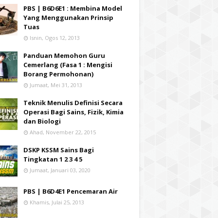
PBS | B6D6E1 : Membina Model
Yang Menggunakan Prinsip
Tuas
Isnin, Ogos 12, 2013
Panduan Memohon Guru
Cemerlang (Fasa 1 : Mengisi
Borang Permohonan)
Jumaat, Mei 31, 2013
Teknik Menulis Definisi Secara
Operasi Bagi Sains, Fizik, Kimia
dan Biologi
Ahad, November 22, 2015
DSKP KSSM Sains Bagi
Tingkatan 1 2 3 4 5
Jumaat, Januari 03, 2020
PBS | B6D4E1 Pencemaran Air
Khamis, Julai 25, 2013