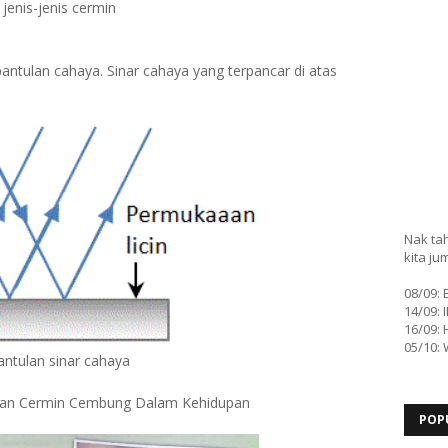
jenis-jenis cermin
antulan cahaya. Sinar cahaya yang terpancar di atas
Nak tah
kita ju
08/09:
14/09: 
16/09: 
05/10:
antulan sinar cahaya
g dan Cermin Cembung Dalam Kehidupan
POP