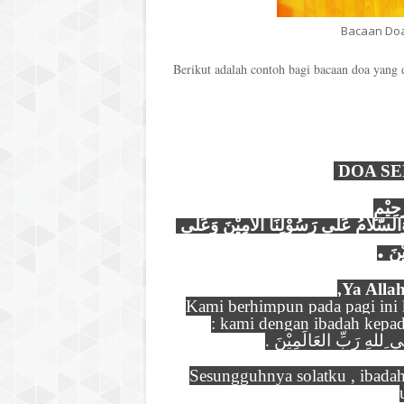
Bacaan Doa
Berikut adalah contoh bagi bacaan doa yang 
DOA SE
حِيْمِ
الْـحَمْدُ للهِ الذِيْ بِنِعْمَتِهِ تَتِمّ ُالصَّالِـحَاتُ ، وَالصَّلاَة ُوَالسَّلاَمُ عَلَى رَسُوْلِنَا الأمِيْنَ وَعَلَى 
.
يْنَ
Ya Alla
Kami berhimpun pada pagi ini 
kami dengan ibadah kepad
للهِ رَبِّ العَالَمِيْنَ
Sesungguhnya solatku , ibadah