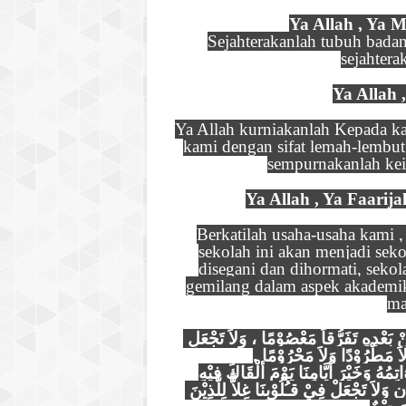
Ya Allah , Ya 
Sejahterakanlah tubuh badan
sejahtera
Ya Allah
Ya Allah kurniakanlah Kepada ka
kami dengan sifat lemah-lembut
sempurnakanlah kei
Ya Allah , Ya Faari
Berkatilah usaha-usaha kami 
sekolah ini akan menjadi seko
disegani dan dihormati, sekol
gemilang dalam aspek akademik
ma
اَللَّهُمَّ اجْعَلْ جَمْعَنَا هَذَا جَمْعًا مَرْحُوْمًا ، وَتَفَرُّقَـَنَا مِنْ بَعْدِهِ تَفَرُّقاً مَعْصُوْمًا ، وَلاَ تَجْعَلِ 
ا وَلاَ مَطْرُوْدًا وَلاَ مَحْرُوْمًا
تِمُهُ وَخَيْرَ أيَّامِنَا يَوْمَ ألْقَاكَ فِيْهِ
اللَّهُمَّ اغْفِرْلَنَا ذُنُوْبَنَا وَلإِخْوَانِنَا الَّذِيْنَ سَبَقُوْنَا بِالإِيْمَانِ وَلاَ تَجْعَلْ فِيْ قـُلُوْبِنَا غِلاًّ لِلَّذِيْنَ 