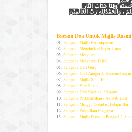
رَحِيْمٌ
ِ حَسَنَة ًوَقِنَا عَذَابَ النَّار
َ ، وَالْحَمْدُلِلَّهِ رَبِّ العَالَمِيْنَ
Bacaan Doa Untuk Majlis Rasmi 
01.
Sempena Majlis Perhimpunan
02.
Sempena Menghadapi Peperiksaan
03.
Sempena Mesyuarat
04.
Sempena Mesyuarat PIBG
05.
Sempena Hari Guru
06.
Sempena Hari Anugerah Kecemerlangan
07.
Sempena Majlis Solat Hajat
08.
Sempena Hari Sukan
09.
Sempena Hari Karnival / Kantin
10.
Sempena Perkhemahan / Aktiviti Luar
11.
Sempena Minggu Orientasi Pelajar Baru
12.
Sempena Pelantikan Pengawas
13.
Sempena Majlis Penutup Bengkel / Semi