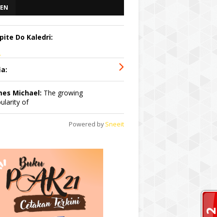
EN
pite Do Kaledri:
.
ia:
mes Michael:
The growing
ularity of
Powered by
Sneeit