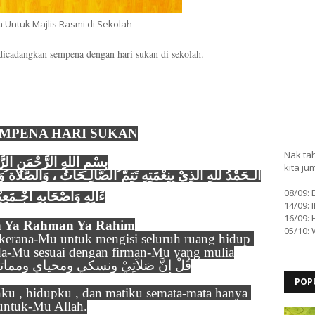
 Untuk Majlis Rasmi di Sekolah
dicadangkan sempena dengan hari sukan di sekolah.
MPENA HARI SUKAN 
Nak tah
بِسْمِ اللهِ الرَّحْمَنِ الرَّ
kita ju
08/09:
ءَألِهِ وَأصْحَابهِِ أجْـمَعِ 
14/09: 
16/09: 
h Ya Rahman Ya Rahim,
05/10:
kerana-Mu untuk mengisi seluruh ruang hidup 
a-Mu sesuai dengan firman-Mu yang mulia :
قُلْ إِنَّ صَلاَتِيْ ونسكي ومحياي ومماتي ِ .
POP
ku , hidupku , dan matiku semata-mata hanya 
untuk-Mu Allah.