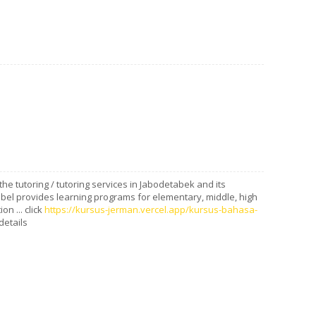
the tutoring / tutoring services in Jabodetabek and its
mbel provides learning programs for elementary, middle, high
n ... click
https://kursus-jerman.vercel.app/kursus-bahasa-
details