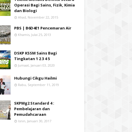
Operasi Bagi Sains, Fizik, Kimia
dan Biologi
Ahad, November 22, 2015
PBS | B6D4E1 Pencemaran Air
Khamis, Julai 25, 2013
DSKP KSSM Sains Bagi
Tingkatan 1 2 3 4 5
Jumaat, Januari 03, 2020
Hubungi Cikgu Hailmi
Rabu, September 11, 2019
SKPMg2 Standard 4 :
Pembelajaran dan
Pemudahcaraan
Isnin, Januari 30, 2017