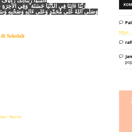
ءَامَنُوْا رَبَّنَاإنَّكَ رَءُوْفٌ 
KOM
رَبَّنَا ءَاتِنَا فِي الدُّنْيَا حَسَنَة ً وَفِي الأخِرَة ِ
وَصَلَّى اللهُ عَلَى مُحَمَّدٍ وَعَلَى ءَالِهِ وَصَحْبِهِ وَسَلَّم
Pal
https ..
di Sekolah
raf
Ja
pop
nar / Kursus