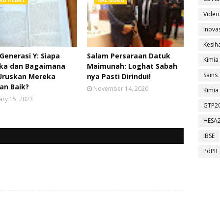
RU HEBAT
HAL GURU
Video
Inova
Kesih
Generasi Y: Siapa
Salam Persaraan Datuk
Kimia
ka dan Bagaimana
Maimunah: Loghat Sabah
Sains 
Uruskan Mereka
nya Pasti Dirindui!
an Baik?
November 14, 2020
Kimia 
ary 15, 2023
GTP2
HESA
IBSE
PdPR