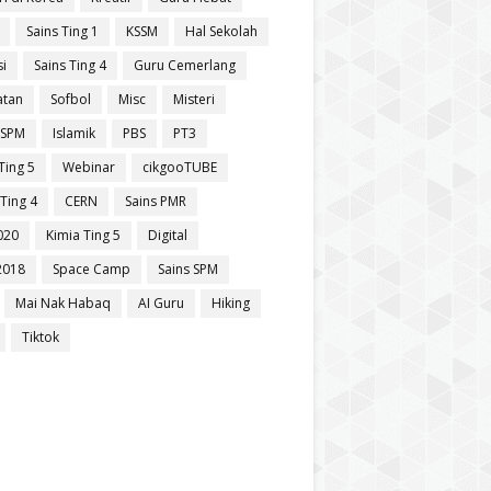
Sains Ting 1
KSSM
Hal Sekolah
si
Sains Ting 4
Guru Cemerlang
atan
Sofbol
Misc
Misteri
 SPM
Islamik
PBS
PT3
Ting 5
Webinar
cikgooTUBE
Ting 4
CERN
Sains PMR
020
Kimia Ting 5
Digital
2018
Space Camp
Sains SPM
Mai Nak Habaq
AI Guru
Hiking
Tiktok