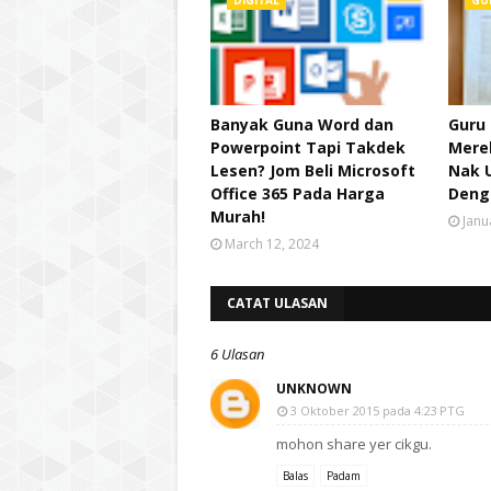
DIGITAL
GU
Banyak Guna Word dan
Guru 
Powerpoint Tapi Takdek
Mere
Lesen? Jom Beli Microsoft
Nak 
Office 365 Pada Harga
Deng
Murah!
Janu
March 12, 2024
CATAT ULASAN
6 Ulasan
UNKNOWN
3 Oktober 2015 pada 4:23 PTG
mohon share yer cikgu.
Balas
Padam