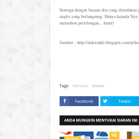
Semoga dengan bacaan doa yang dimulakan p
majlis yang berlangsung. Hanya kepada Nya 
memohon pertolongan.. Amin!
Sumber : http://dakwahkl.blogspot.com/p/do
Tags:
Hal Guru
Islamik
Facebook
Twitter
ANDA MUNGKIN MENYUKAI SIARAN INI