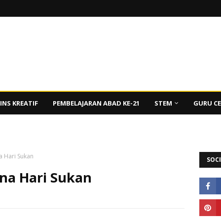
INS KREATIF
PEMBELAJARAN ABAD KE-21
STEM
GURU C
 Hari Sukan
SOCI
na Hari Sukan