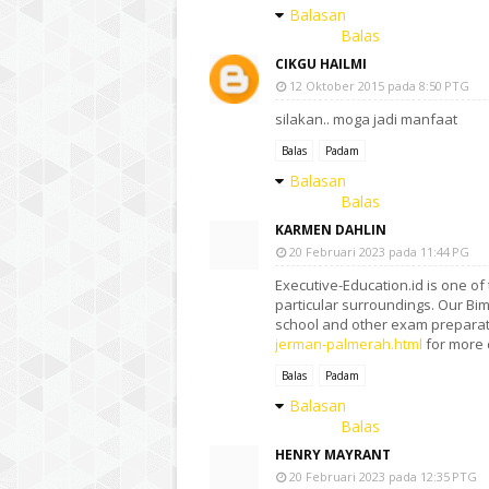
Balasan
Balas
CIKGU HAILMI
12 Oktober 2015 pada 8:50 PTG
silakan.. moga jadi manfaat
Balas
Padam
Balasan
Balas
KARMEN DAHLIN
20 Februari 2023 pada 11:44 PG
Executive-Education.id is one of 
particular surroundings. Our Bi
school and other exam preparatio
jerman-palmerah.html
for more 
Balas
Padam
Balasan
Balas
HENRY MAYRANT
20 Februari 2023 pada 12:35 PTG