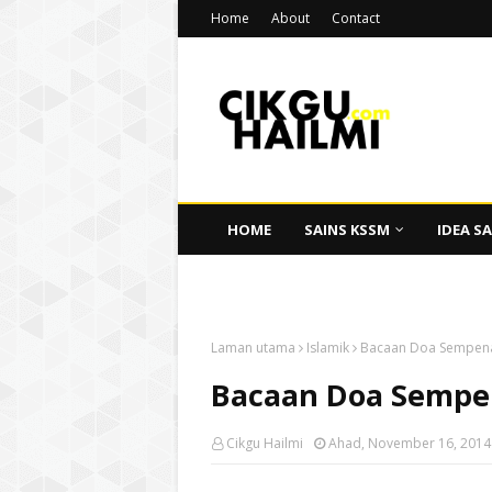
Home
About
Contact
HOME
SAINS KSSM
IDEA SA
CIKGU HAILMI
Laman utama
Islamik
Bacaan Doa Sempena
Bacaan Doa Sempe
Cikgu Hailmi
Ahad, November 16, 2014