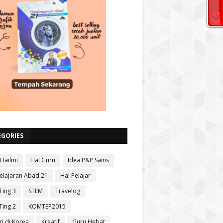
EGORIES
 Hailmi
Hal Guru
Idea P&P Sains
lajaran Abad 21
Hal Pelajar
Ting 3
STEM
Travelog
Ting 2
KOMTEP2015
ri di Korea
Kreatif
Guru Hebat