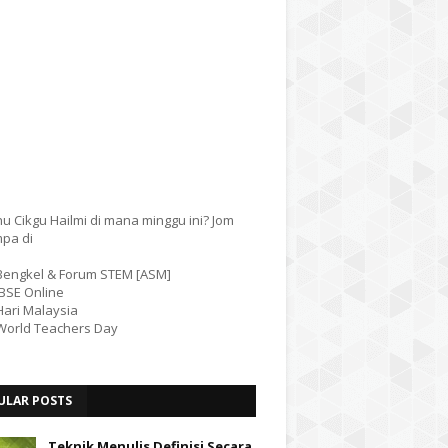
u Cikgu Hailmi di mana minggu ini? Jom
mpa di
 Bengkel & Forum STEM [ASM]
IBSE Online
Hari Malaysia
 World Teachers Day
ULAR POSTS
Teknik Menulis Definisi Secara