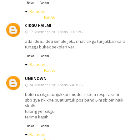
Balas
Padam
Balasan
Balas
CIKGU HAILMI
17 Disember 2013 pada 11:05 PG
ada idea.. idea simple jek.. nnati cikgu tunjukkan cara..
tunggu bukak sekolah yer..
Balas
Padam
Balasan
Balas
UNKNOWN
24 Disember 2013 pada 5:40 PTG
boleh x cikgu tunjukkan model sistem respirasi ini
sbb sye nk kne buat untuk pbs band 6 ni sblom naik
skolh
tolong yer cikgu
terima kasih
Balas
Padam
Balasan