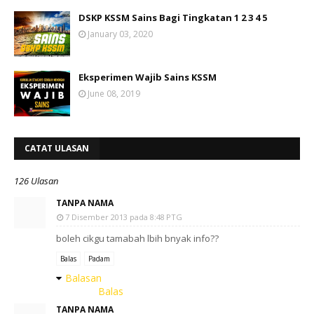
DSKP KSSM Sains Bagi Tingkatan 1 2 3 4 5
January 03, 2020
Eksperimen Wajib Sains KSSM
June 08, 2019
CATAT ULASAN
126 Ulasan
TANPA NAMA
7 Disember 2013 pada 8:48 PTG
boleh cikgu tamabah lbih bnyak info??
Balas
Padam
Balasan
Balas
TANPA NAMA