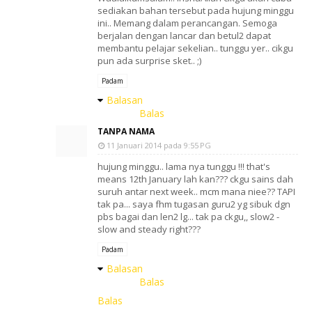
sediakan bahan tersebut pada hujung minggu
ini.. Memang dalam perancangan. Semoga
berjalan dengan lancar dan betul2 dapat
membantu pelajar sekelian.. tunggu yer.. cikgu
pun ada surprise sket.. ;)
Padam
Balasan
Balas
TANPA NAMA
11 Januari 2014 pada 9:55 PG
hujung minggu.. lama nya tunggu !!! that's
means 12th January lah kan??? ckgu sains dah
suruh antar next week.. mcm mana niee?? TAPI
tak pa... saya fhm tugasan guru2 yg sibuk dgn
pbs bagai dan len2 lg... tak pa ckgu,, slow2 -
slow and steady right???
Padam
Balasan
Balas
Balas