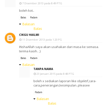
7 Disember 2013 pada 8:49 PTG
boleh kot..
Balas
Padam
Balasan
Balas
CIKGU HAILMI
11 Disember 2013 pada 1:20 PG
INshaAllah saya akan usahakan dari masa ke semasa.
terima kasih.. ;)
Balas
Padam
Balasan
TANPA NAMA
23 Januari 2015 pada 8:48 PTG
boleh x sediakan laporan like objektif,cara-
cara,penerangan,kesimpulan..pleasee
Padam
Balasan
Balas