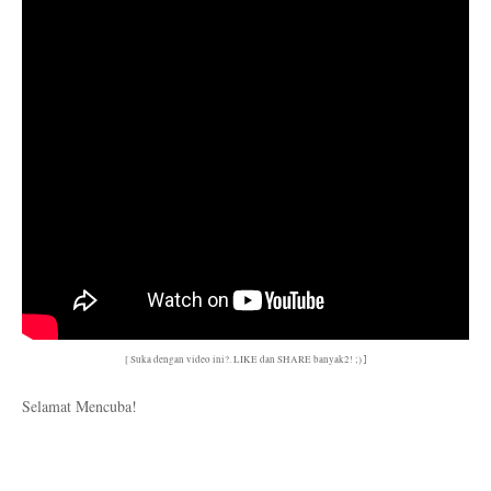
]
[ Suka dengan video ini?. LIKE dan SHARE banyak2! ;)
Selamat Mencuba!