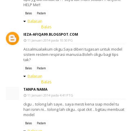
HELP Me!!
Balas
Padam
Balasan
Balas
IEZA-AFIQA99.BLOGSPOT.COM
11 Januari 2014 pada 10:50 PG
Assalmualaikum cikgu.Saya diberi tugasan untuk model
sistem restem respirasi manusia.Boleh cikgu bagi tips
tak?
Balas
Padam
Balasan
Balas
TANPA NAMA
11 Januari 2014 pada 4:41 PTG
ckgu .. tolong lah saye.. saya mesti kena siap model tu
hari isnin ni... tolong lah cikgu.. cpat ckit .. bgitau membuat
model
Balas
Padam