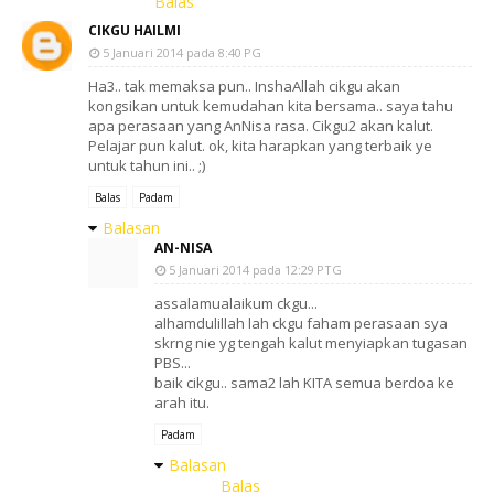
Balas
CIKGU HAILMI
5 Januari 2014 pada 8:40 PG
Ha3.. tak memaksa pun.. InshaAllah cikgu akan
kongsikan untuk kemudahan kita bersama.. saya tahu
apa perasaan yang AnNisa rasa. Cikgu2 akan kalut.
Pelajar pun kalut. ok, kita harapkan yang terbaik ye
untuk tahun ini.. ;)
Balas
Padam
Balasan
AN-NISA
5 Januari 2014 pada 12:29 PTG
assalamualaikum ckgu...
alhamdulillah lah ckgu faham perasaan sya
skrng nie yg tengah kalut menyiapkan tugasan
PBS...
baik cikgu.. sama2 lah KITA semua berdoa ke
arah itu.
Padam
Balasan
Balas