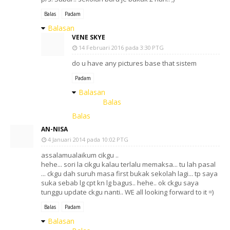
Balas
Padam
Balasan
VENE SKYE
14 Februari 2016 pada 3:30 PTG
do u have any pictures base that sistem
Padam
Balasan
Balas
Balas
AN-NISA
4 Januari 2014 pada 10:02 PTG
assalamualaikum cikgu ..
hehe... sori la cikgu kalau terlalu memaksa... tu lah pasal
... ckgu dah suruh masa first bukak sekolah lagi... tp saya
suka sebab lg cpt kn lg bagus.. hehe.. ok ckgu saya
tunggu update ckgu nanti.. WE all looking forward to it =)
Balas
Padam
Balasan