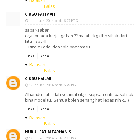
Balasan
Balas
CIKGU FATIMAH
11 Januari 2014 pada 6:07 PTG
sabar-sabar
ckgu pn ada kerja jgk kan ?? malah ckgu lbh sibuk dari
kita... sbarlh
-- Rizqi tu ada idea : ble bwt cam tu ....
Balas
Padam
Balasan
Balas
CIKGU HAILMI
12 Januari 2014 pada 6:49 PG
Alhamdulillah.. dah selamat cikgu siapkan entri pasal nak
bina model tu.. Semua boleh senang hati lepas nih k.. ;)
Balas
Padam
Balasan
Balas
NURUL FATIN FARHANIS
12 Januari 2014 pada 7:26 PG