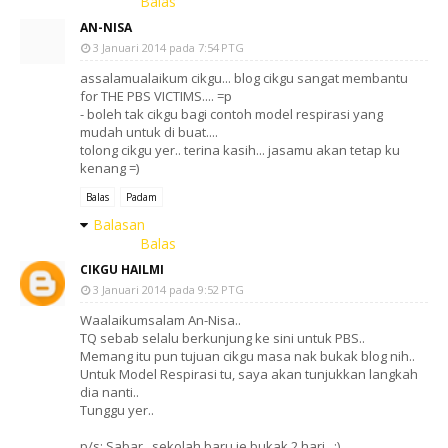
Balas
AN-NISA
3 Januari 2014 pada 7:54 PTG
assalamualaikum cikgu... blog cikgu sangat membantu
for THE PBS VICTIMS.... =p
- boleh tak cikgu bagi contoh model respirasi yang
mudah untuk di buat....
tolong cikgu yer.. terina kasih... jasamu akan tetap ku
kenang =)
Balas
Padam
Balasan
Balas
CIKGU HAILMI
3 Januari 2014 pada 9:52 PTG
Waalaikumsalam An-Nisa..
TQ sebab selalu berkunjung ke sini untuk PBS..
Memang itu pun tujuan cikgu masa nak bukak blog nih..
Untuk Model Respirasi tu, saya akan tunjukkan langkah
dia nanti..
Tunggu yer..
p/s: Sabar.. sekolah baru je bukak 2 hari.. ;)