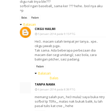
ckgu nak tnya ble???
sofbol ngan baseball,, sama ker ??? hehe.. biol nya aku
=p
Balas
Padam
Balasan
CIKGU HAILMI
5 Januari 2014 pada 9:15 PTG
He3.. macam salah tempat jer tanya.. xpe..
cikgu jawab juga..
Tak sama. Ada beberapa perbezaan dia
macam dari segi undang2, saiz bola, cara
balingan pitcher, saiz padang.
Padam
Balasan
Balas
TANPA NAMA
6 Januari 2014 pada 8:38 PTG
memang salah pun,, he3 mula2 saya buka ntry
sofbol tp TERx,,, malas nak bukak balik, tu lah
pasal tulis kat cnie ,, hehe