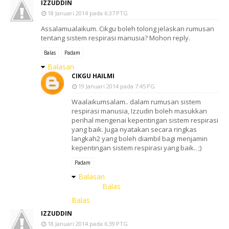
IZZUDDIN
18 Januari 2014 pada 6:37 PTG
Assalamualaikum. Cikgu boleh tolong jelaskan rumusan
tentang sistem respirasi manusia? Mohon reply.
Balas
Padam
Balasan
CIKGU HAILMI
19 Januari 2014 pada 7:45 PG
Waalaikumsalam.. dalam rumusan sistem
respirasi manusia, Izzudin boleh masukkan
perihal mengenai kepentingan sistem respirasi
yang baik. Juga nyatakan secara ringkas
langkah2 yang boleh diambil bagi menjamin
kepentingan sistem respirasi yang baik.. ;)
Padam
Balasan
Balas
Balas
IZZUDDIN
18 Januari 2014 pada 6:39 PTG