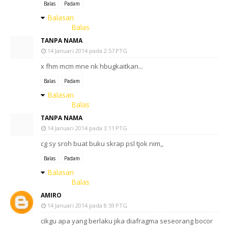
Balas
Padam
Balasan
Balas
TANPA NAMA
14 Januari 2014 pada 2:57 PTG
x fhm mcm mne nk hbugkaitkan...
Balas
Padam
Balasan
Balas
TANPA NAMA
14 Januari 2014 pada 3:11 PTG
cg sy sroh buat buku skrap psl tjok nim,,
Balas
Padam
Balasan
Balas
AMIRO
14 Januari 2014 pada 8:59 PTG
cikgu apa yang berlaku jika diafragma seseorang bocor