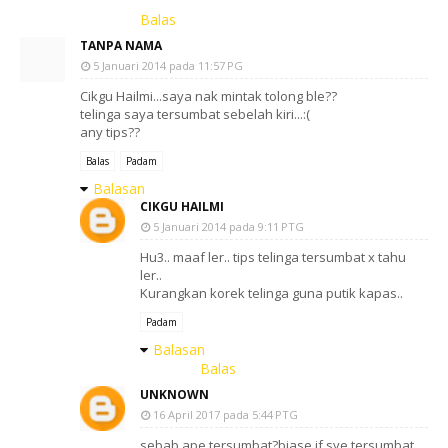
Balas
TANPA NAMA
5 Januari 2014 pada 11:57 PG
Cikgu Hailmi...saya nak mintak tolong ble??
telinga saya tersumbat sebelah kiri...:(
any tips??
Balas
Padam
Balasan
CIKGU HAILMI
5 Januari 2014 pada 9:11 PTG
Hu3.. maaf ler.. tips telinga tersumbat x tahu
ler..
Kurangkan korek telinga guna putik kapas..
Padam
Balasan
Balas
UNKNOWN
16 April 2017 pada 5:44 PTG
sebab ape tersumbat?biase if sye tersumbat