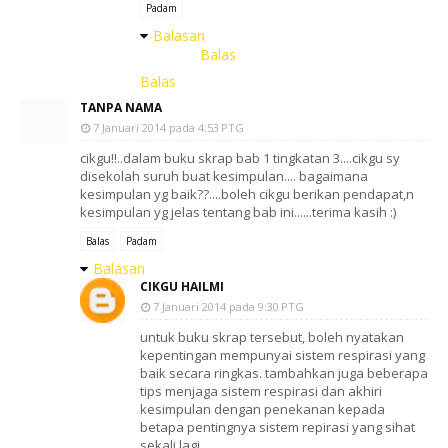
Padam
Balasan
Balas
Balas
TANPA NAMA
7 Januari 2014 pada 4:53 PTG
cikgu!!..dalam buku skrap bab 1 tingkatan 3....cikgu sy
disekolah suruh buat kesimpulan.... bagaimana
kesimpulan yg baik??....boleh cikgu berikan pendapat,n
kesimpulan yg jelas tentang bab ini......terima kasih :)
Balas
Padam
Balasan
CIKGU HAILMI
7 Januari 2014 pada 9:30 PTG
untuk buku skrap tersebut, boleh nyatakan
kepentingan mempunyai sistem respirasi yang
baik secara ringkas. tambahkan juga beberapa
tips menjaga sistem respirasi dan akhiri
kesimpulan dengan penekanan kepada
betapa pentingnya sistem repirasi yang sihat
sekali lagi..