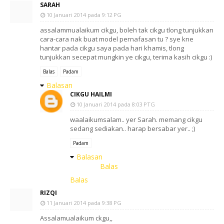
SARAH
10 Januari 2014 pada 9:12 PG
assalammualaikum cikgu, boleh tak cikgu tlong tunjukkan
cara-cara nak buat model pernafasan tu ? sye kne
hantar pada cikgu saya pada hari khamis, tlong
tunjukkan secepat mungkin ye cikgu, terima kasih cikgu :)
Balas
Padam
Balasan
CIKGU HAILMI
10 Januari 2014 pada 8:03 PTG
waalaikumsalam.. yer Sarah. memang cikgu
sedang sediakan.. harap bersabar yer.. ;)
Padam
Balasan
Balas
Balas
RIZQI
11 Januari 2014 pada 9:38 PG
Assalamualaikum ckgu,,