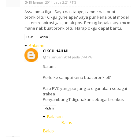
18 Januari 2014 pada 2:21 PTG
Assalam...cikgu. Saya nak tanye, camne nak buat
bronkiol tu? Cikgu gune ape? Saya pun kena buat model
sistem respirasi gak, untuk pbs. Pening kepala saya mcm
mane nak buat bronkiol tu. Harap cikgu dapat bantu.
Balas
Padam
Balasan
CIKGU HAILMI
19 Januari 2014 pada 7:44 PG
Salam..
Perlu ke sampai kena buat bronkiol?..
Paip PVC yang panjang tu digunakan sebagai
trakea
Penyambung T digunakan sebagai bronkus
Padam
Balasan
Balas
Balas