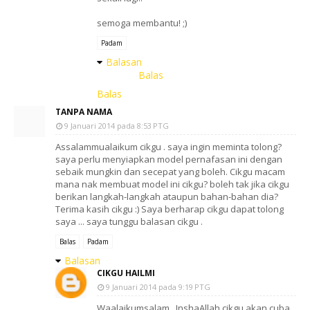
semoga membantu! ;)
Padam
Balasan
Balas
Balas
TANPA NAMA
9 Januari 2014 pada 8:53 PTG
Assalammualaikum cikgu . saya ingin meminta tolong?
saya perlu menyiapkan model pernafasan ini dengan
sebaik mungkin dan secepat yang boleh. Cikgu macam
mana nak membuat model ini cikgu? boleh tak jika cikgu
berikan langkah-langkah ataupun bahan-bahan dia?
Terima kasih cikgu :) Saya berharap cikgu dapat tolong
saya ... saya tunggu balasan cikgu .
Balas
Padam
Balasan
CIKGU HAILMI
9 Januari 2014 pada 9:19 PTG
Waalaikumsalam.. InshaAllah cikgu akan cuba