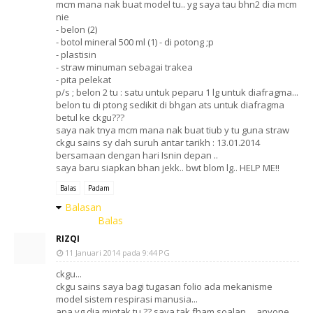
mcm mana nak buat model tu.. yg saya tau bhn2 dia mcm
nie
- belon (2)
- botol mineral 500 ml (1) - di potong ;p
- plastisin
- straw minuman sebagai trakea
- pita pelekat
p/s ; belon 2 tu : satu untuk peparu 1 lg untuk diafragma...
belon tu di ptong sedikit di bhgan ats untuk diafragma
betul ke ckgu???
saya nak tnya mcm mana nak buat tiub y tu guna straw
ckgu sains sy dah suruh antar tarikh : 13.01.2014
bersamaan dengan hari Isnin depan ..
saya baru siapkan bhan jekk.. bwt blom lg.. HELP ME!!
Balas
Padam
Balasan
Balas
RIZQI
11 Januari 2014 pada 9:44 PG
ckgu...
ckgu sains saya bagi tugasan folio ada mekanisme
model sistem respirasi manusia...
apa yg dia mintak tu ?? saya tak fham soalan ... anyone