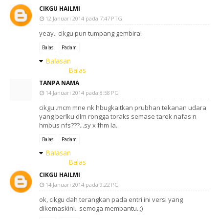
CIKGU HAILMI
12 Januari 2014 pada 7:47 PTG
yeay.. cikgu pun tumpang gembira!
Balas
Padam
Balasan
Balas
TANPA NAMA
14 Januari 2014 pada 8:58 PG
cikgu..mcm mne nk hbugkaitkan prubhan tekanan udara
yang berlku dlm rongga toraks semase tarek nafas n
hmbus nfs???...sy x fhm la..
Balas
Padam
Balasan
Balas
CIKGU HAILMI
14 Januari 2014 pada 9:22 PG
ok, cikgu dah terangkan pada entri ini versi yang
dikemaskini.. semoga membantu..;)