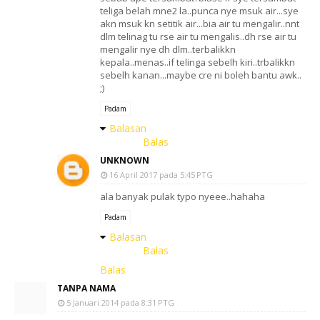
teliga belah mne2 la..punca nye msuk air...sye
akn msuk kn setitik air...bia air tu mengalir..nnt
dlm telinag tu rse air tu mengalis..dh rse air tu
mengalir nye dh dlm..terbalikkn
kepala..menas..if telinga sebelh kiri..trbalikkn
sebelh kanan...maybe cre ni boleh bantu awk..
;)
Padam
Balasan
Balas
UNKNOWN
16 April 2017 pada 5:45 PTG
ala banyak pulak typo nyeee..hahaha
Padam
Balasan
Balas
Balas
TANPA NAMA
5 Januari 2014 pada 8:31 PTG