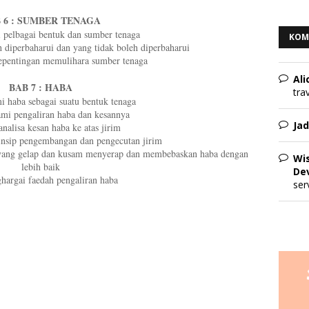
 6 : SUMBER TENAGA
pelbagai bentuk dan sumber tenaga
KOM
diperbaharui dan yang tidak boleh diperbaharui
epentingan memulihara sumber tenaga
Ali
BAB 7 : HABA
tra
 haba sebagai suatu bentuk tenaga
i pengaliran haba dan kesannya
Jad
nalisa kesan haba ke atas jirim
insip pengembangan dan pengecutan jirim
ang gelap dan kusam menyerap dan membebaskan haba dengan
Wi
lebih baik
Dev
hargai faedah pengaliran haba
ser