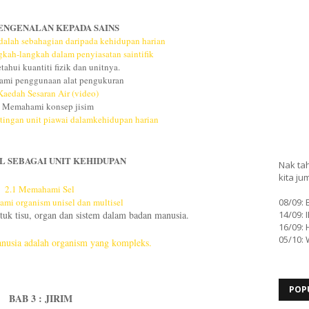
 PENGENALAN KEPADA SAINS
dalah sebahagian daripada
kehidupan harian
kah-langkah dalam penyiasatan saintifik
ahui kuantiti fizik dan unitnya.
ami penggunaan alat pengukuran
Kaedah Sesaran Air (video)
5 Memahami konsep jisim
tingan unit piawai dalamkehidupan harian
SEL SEBAGAI UNIT KEHIDUPAN
Nak tah
kita ju
2.1 Memahami Sel
mi organism unisel dan multisel
08/09:
k tisu, organ dan sistem dalam badan manusia.
14/09: 
16/09: 
05/10:
nusia adalah organism yang kompleks.
POP
BAB 3 : JIRIM