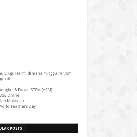
u Cikgu Hailmi di mana minggu ini? Jom
mpa di
 Bengkel & Forum STEM [ASM]
IBSE Online
Hari Malaysia
 World Teachers Day
ULAR POSTS