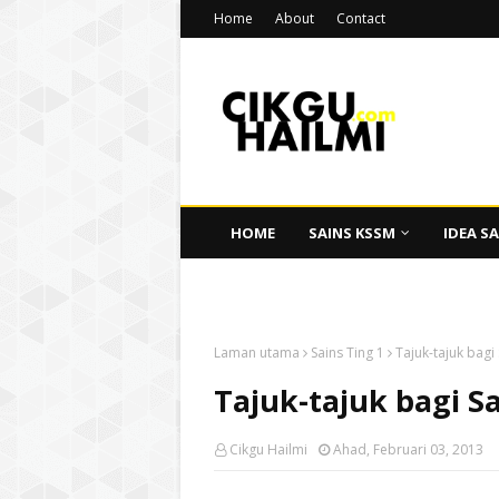
Home
About
Contact
HOME
SAINS KSSM
IDEA SA
CIKGU HAILMI
Laman utama
Sains Ting 1
Tajuk-tajuk bagi
Tajuk-tajuk bagi S
Cikgu Hailmi
Ahad, Februari 03, 2013