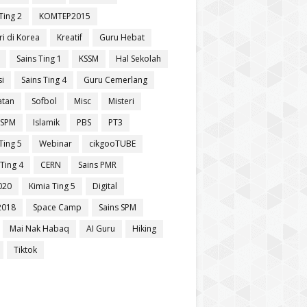
Ting 2
KOMTEP2015
ri di Korea
Kreatif
Guru Hebat
Sains Ting 1
KSSM
Hal Sekolah
si
Sains Ting 4
Guru Cemerlang
atan
Sofbol
Misc
Misteri
 SPM
Islamik
PBS
PT3
Ting 5
Webinar
cikgooTUBE
Ting 4
CERN
Sains PMR
020
Kimia Ting 5
Digital
2018
Space Camp
Sains SPM
Mai Nak Habaq
AI Guru
Hiking
Tiktok