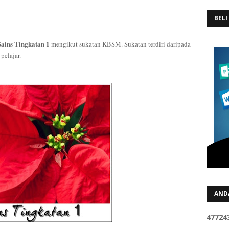
BELI
Sains Tingkatan 1
mengikut sukatan KBSM. Sukatan terdiri daripada
h pelajar.
AND
4
7
7
2
4