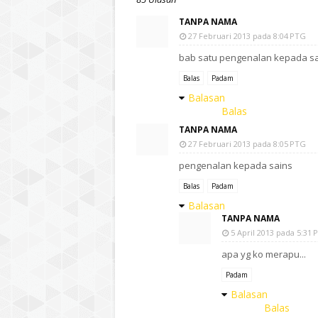
TANPA NAMA
27 Februari 2013 pada 8:04 PTG
bab satu pengenalan kepada s
Balas
Padam
Balasan
Balas
TANPA NAMA
27 Februari 2013 pada 8:05 PTG
pengenalan kepada sains
Balas
Padam
Balasan
TANPA NAMA
5 April 2013 pada 5:31 
apa yg ko merapu...
Padam
Balasan
Balas