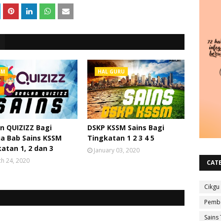
SM
HAL GURU
n QUIZIZZ Bagi
DSKP KSSM Sains Bagi
a Bab Sains KSSM
Tingkatan 1 2 3 4 5
atan 1, 2 dan 3
January 03, 2020
h 24, 2020
CAT
Cikgu
Pembe
Sains 