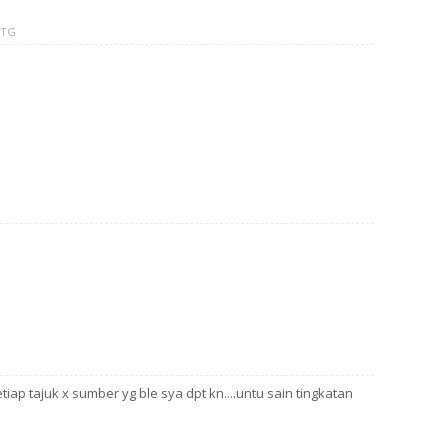
PTG
ap tajuk x sumber yg ble sya dpt kn....untu sain tingkatan