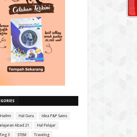
EGORIES
 Hailmi
Hal Guru
Idea P&P Sains
lajaran Abad 21
Hal Pelajar
Ting 3
STEM
Travelog