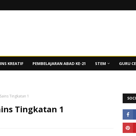
INS KREATIF
PEMBELAJARAN ABAD KE-21
STEM
GURU C
 Sains Tingkatan 1
SOCI
ains Tingkatan 1