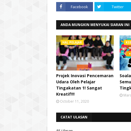
Facebook
Twitter
ANDA MUNGKIN MENYUKAI SIARAN INI
HAL PELAJAR
KS
Projek Inovasi Pencemaran
Soala
Udara Oleh Pelajar
Semu
Tingakatan 1! Sangat
Tingk
Kreatif!!!
Marc
October 11, 2020
CATAT ULASAN
85 Ulasan