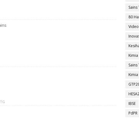
Sains 
80 Ha
ains
Video
Inova
Kesih
Kimia
Sains 
Kimia 
GTP2
HESA
PTG
IBSE
PdPR