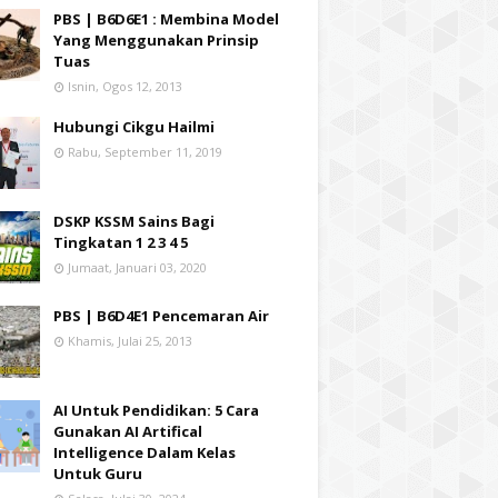
PBS | B6D6E1 : Membina Model
Yang Menggunakan Prinsip
Tuas
Isnin, Ogos 12, 2013
Hubungi Cikgu Hailmi
Rabu, September 11, 2019
DSKP KSSM Sains Bagi
Tingkatan 1 2 3 4 5
Jumaat, Januari 03, 2020
PBS | B6D4E1 Pencemaran Air
Khamis, Julai 25, 2013
AI Untuk Pendidikan: 5 Cara
Gunakan AI Artifical
Intelligence Dalam Kelas
Untuk Guru