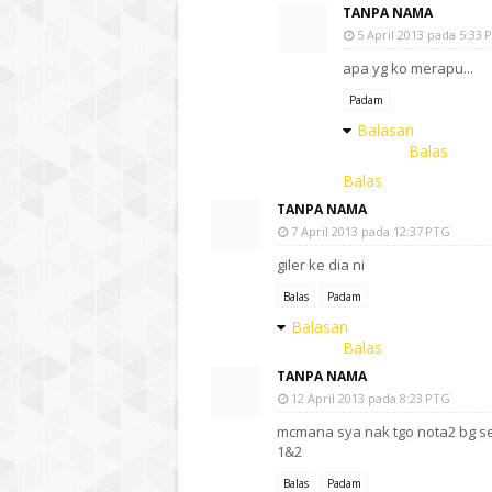
TANPA NAMA
5 April 2013 pada 5:33 
apa yg ko merapu...
Padam
Balasan
Balas
Balas
TANPA NAMA
7 April 2013 pada 12:37 PTG
giler ke dia ni
Balas
Padam
Balasan
Balas
TANPA NAMA
12 April 2013 pada 8:23 PTG
mcmana sya nak tgo nota2 bg seti
1&2
Balas
Padam