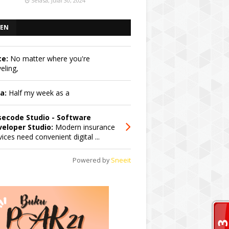
Selasa, Julai 30, 2024
EN
ce:
No matter where you're
veling,
a:
Half my week as a
secode Studio - Software
eloper Studio:
Modern insurance
vices need convenient digital ...
Powered by
Sneeit