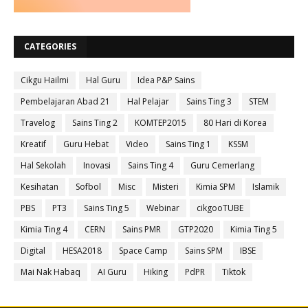
CATEGORIES
Cikgu Hailmi
Hal Guru
Idea P&P Sains
Pembelajaran Abad 21
Hal Pelajar
Sains Ting 3
STEM
Travelog
Sains Ting 2
KOMTEP2015
80 Hari di Korea
Kreatif
Guru Hebat
Video
Sains Ting 1
KSSM
Hal Sekolah
Inovasi
Sains Ting 4
Guru Cemerlang
Kesihatan
Sofbol
Misc
Misteri
Kimia SPM
Islamik
PBS
PT3
Sains Ting 5
Webinar
cikgooTUBE
Kimia Ting 4
CERN
Sains PMR
GTP2020
Kimia Ting 5
Digital
HESA2018
Space Camp
Sains SPM
IBSE
Mai Nak Habaq
AI Guru
Hiking
PdPR
Tiktok