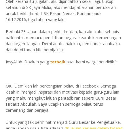
Oleh kerana itu jugalah, aku dipindahkan sekali lagi. Cukup
setahun di SK Jaya Mulia, aku mendapat arahan pertukaran
untuk berkhidmat di SK Pekan Nenas, Pontian pada
16.12.2016, tiga tahun yang lalu.
Berbaki 23 tahun dalam perkhidmatan, kan aku cuba sehabis
baik untuk memacu pendidikan negara kearah kecemerlangan
dan kegemilangan. Demi anak-anak kau, demi anak-anak aku,
dan demi tanah kita berpijak ini.
InsyAllah. Doakan yang
terbaik
buat kami warga pendidik."
OK.. Demikian lah perkongsian beliau di Facebook. Semoga
kisah ini menjadi inspirasi dan motivasi kepada guru-guru lain
yang mahu mengikut laluan pentadbiran seperti Guru Besar
Firdauz Abdullah. Saya ucapkan semoga beliau terus
cemerlang dan berjaya.
Untuk yang tak berminat menjadi Guru Besar ke Pengetua ke,
anda jangan risau. Kita ada lagi
20 laluan kerjaya dalam bidang