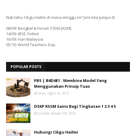
Nak tahu Cikgu Hailmi di mana minggu ini? Jom kita jumpa di
08/09: Bengkel & Forum STEM [ASM]
14/09: IBSE Online
16/09: Hari Malaysia
05/10: World Teachers Day
POPULAR POSTS
PBS | B6D6E1 : Membina Model Yang
Menggunakan Prinsip Tuas
Isnin, Ogos 12, 2013
DSKP KSSM Sains Bagi Tingkatan 1 2 3 4 5
Jumaat, Januari 03, 2020
Hubungi Cikgu Hailmi