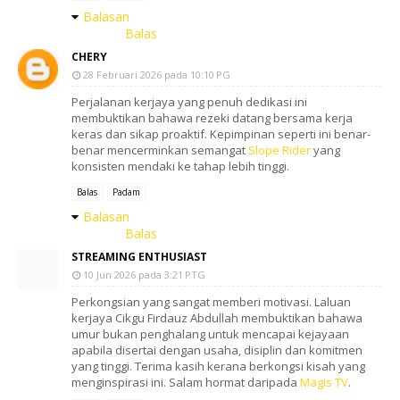
Balasan
Balas
CHERY
28 Februari 2026 pada 10:10 PG
Perjalanan kerjaya yang penuh dedikasi ini
membuktikan bahawa rezeki datang bersama kerja
keras dan sikap proaktif. Kepimpinan seperti ini benar-
benar mencerminkan semangat
Slope Rider
yang
konsisten mendaki ke tahap lebih tinggi.
Balas
Padam
Balasan
Balas
STREAMING ENTHUSIAST
10 Jun 2026 pada 3:21 PTG
Perkongsian yang sangat memberi motivasi. Laluan
kerjaya Cikgu Firdauz Abdullah membuktikan bahawa
umur bukan penghalang untuk mencapai kejayaan
apabila disertai dengan usaha, disiplin dan komitmen
yang tinggi. Terima kasih kerana berkongsi kisah yang
menginspirasi ini. Salam hormat daripada
Magis TV
.