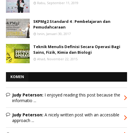
Rabu, September 11, 2019
SKPMg2 Standard 4 : Pembelajaran dan
Pemudahcaraan
Isnin, Januari 30, 2017
Teknik Menulis Definisi Secara Operasi Bagi
Sains, Fizik, Kimia dan Biologi
Ahad, November 22, 2015
KOMEN
Judy Peterson:
I enjoyed reading this post because the
informatio ...
Judy Peterson:
A nicely written post with an accessible
approach ...