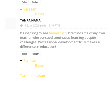
Balas
Padam
Balasan
Balas
TANPA NAMA
11 Julai 2026 pada 12:19 PTG
It's inspiring to see
tunnel rush
! It reminds me of my own
teacher who pursued continuous learning despite
challenges. Professional development truly makes a
difference in education!
Balas
Padam
Balasan
Balas
Tambah ulasan