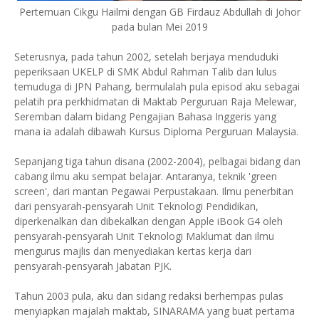
Pertemuan Cikgu Hailmi dengan GB Firdauz Abdullah di Johor
pada bulan Mei 2019
Seterusnya, pada tahun 2002, setelah berjaya menduduki
peperiksaan UKELP di SMK Abdul Rahman Talib dan lulus
temuduga di JPN Pahang, bermulalah pula episod aku sebagai
pelatih pra perkhidmatan di Maktab Perguruan Raja Melewar,
Seremban dalam bidang Pengajian Bahasa Inggeris yang
mana ia adalah dibawah Kursus Diploma Perguruan Malaysia.
Sepanjang tiga tahun disana (2002-2004), pelbagai bidang dan
cabang ilmu aku sempat belajar. Antaranya, teknik 'green
screen', dari mantan Pegawai Perpustakaan. Ilmu penerbitan
dari pensyarah-pensyarah Unit Teknologi Pendidikan,
diperkenalkan dan dibekalkan dengan Apple iBook G4 oleh
pensyarah-pensyarah Unit Teknologi Maklumat dan ilmu
mengurus majlis dan menyediakan kertas kerja dari
pensyarah-pensyarah Jabatan PJK.
Tahun 2003 pula, aku dan sidang redaksi berhempas pulas
menyiapkan majalah maktab, SINARAMA yang buat pertama