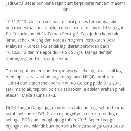
Jadi Guru Besar pun kena rajin buat kerja-kerja rencam macam
nih
16.11.2013 tak lama selepas melalui proses temuduga, aku
pun menerima surat lantikan dan diminta melapor diri sebagai
PK Kokurikulum di SK Taman Perling 3. Tapi jodoh kami tak
lama, sebaik pulang dari Korea (Program Pertukaran Belia
Malaysia - Korea) aku sekali lagi diarah berpindah pada
16.12.2013 dan melapor diri ke SK Sungai Danga dengan
memegang portfolio yang sama.
Tak sempat berkenalan dengan warga sekolah, aku sekali lagi
mendapat surat arahan bagi menghadiri NPQEL Ambilan
1/2014 dan diarah melapor diri di IAB Genting pada 8.12.2013!
Nak menolak, tapi tak boleh disebabkan ia adalah arahah pihak
atasan.. Maka akurlah aku.
Di SK Sungai Danga juga jodoh aku tak panjang, sebaik terima
surat lantikan ke DG42, aku dipanggil pula untuk temuduga
sebagai PGB pada penghujung tahun 2015. Seperti yang
dijangka, aku dilantik buat pertama kalinya sebagai Guru Besar