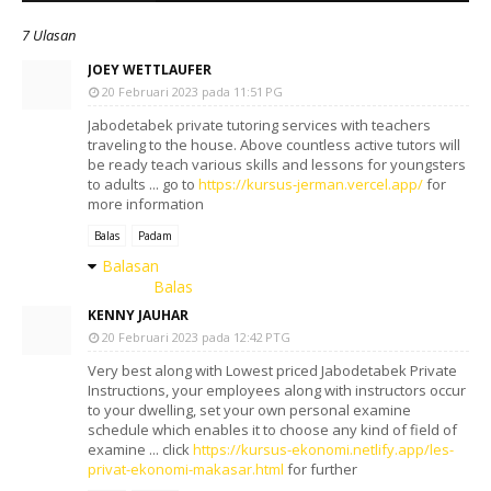
7 Ulasan
JOEY WETTLAUFER
20 Februari 2023 pada 11:51 PG
Jabodetabek private tutoring services with teachers
traveling to the house. Above countless active tutors will
be ready teach various skills and lessons for youngsters
to adults ... go to
https://kursus-jerman.vercel.app/
for
more information
Balas
Padam
Balasan
Balas
KENNY JAUHAR
20 Februari 2023 pada 12:42 PTG
Very best along with Lowest priced Jabodetabek Private
Instructions, your employees along with instructors occur
to your dwelling, set your own personal examine
schedule which enables it to choose any kind of field of
examine ... click
https://kursus-ekonomi.netlify.app/les-
privat-ekonomi-makasar.html
for further