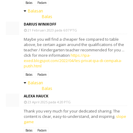
Balas
Padam
Balasan
Balas
DARIUS WINIKOFF
21 Februari 2023 pada 6:07 PTG
Maybe you will find a cheaper fee compared to table
above, be certain again around the qualifications of the
teacher / Kindergarten teacher recommended for you ...
click for more information
https://ipa-
exed.blogspot.com/2022/04/les-privat-ipa-di-cempaka-
putih.html
Balas
Padam
Balasan
Balas
ALEXA HAUCK
23 April 2025 pada 4:20 PTG
Thank you very much for your dedicated sharing. The
content is clear, easy-to-understand, and inspiring.
slope
game
Balas
Padam