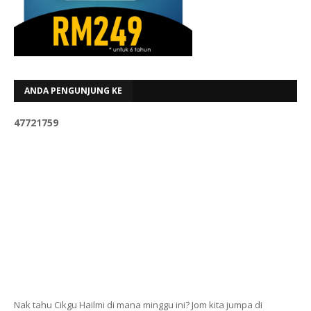
ANDA PENGUNJUNG KE
4
7
7
2
1
7
5
9
Nak tahu Cikgu Hailmi di mana minggu ini? Jom kita jumpa di