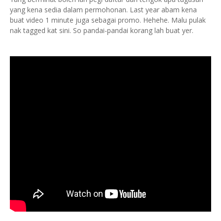
yang kena sedia dalam permohonan. Last year abam kena
buat video 1 minute juga sebagai promo. Hehehe. Malu pulak
nak tagged kat sini. So pandai-pandai korang lah buat yer.