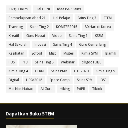
Cikgu Hailmi
Hal Guru
Idea P&P Sains
Pembelajaran Abad 21
Hal Pelajar
Sains Ting 3
STEM
Travelog
Sains Ting 2
KOMTEP2015
80 Hari di Korea
Kreatif
Guru Hebat
Video
Sains Ting 1
KSSM
Hal Sekolah
Inovasi
Sains Ting 4
Guru Cemerlang
Kesihatan
Sofbol
Misc
Misteri
Kimia SPM
Islamik
PBS
PT3
Sains Ting 5
Webinar
cikgooTUBE
Kimia Ting 4
CERN
Sains PMR
GTP2020
Kimia Ting 5
Digital
HESA2018
Space Camp
Sains SPM
IBSE
Mai Nak Habaq
AI Guru
Hiking
PdPR
Tiktok
Dapatkan Buku STEM