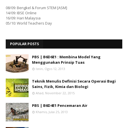
08/09: Bengkel & Forum STEM [ASM]
14/09: IBSE Online
16/09: Hari Malaysia
05/10: World Teachers Day
POPULAR POSTS
PBS | B6D6E1 : Membina Model Yang
Menggunakan Prinsip Tuas
Isnin, Ogos 12, 2013
Teknik Menulis Definisi Secara Operasi Bagi
Sains, Fizik, Kimia dan Biologi
Ahad, November 22, 2015
PBS | B6D4E1 Pencemaran Air
Khamis, Julai 25, 2013