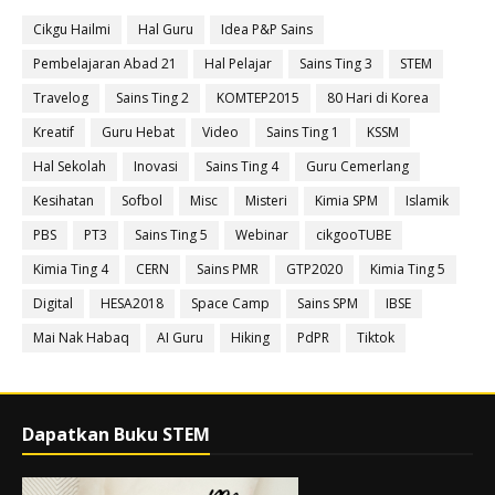
Cikgu Hailmi
Hal Guru
Idea P&P Sains
Pembelajaran Abad 21
Hal Pelajar
Sains Ting 3
STEM
Travelog
Sains Ting 2
KOMTEP2015
80 Hari di Korea
Kreatif
Guru Hebat
Video
Sains Ting 1
KSSM
Hal Sekolah
Inovasi
Sains Ting 4
Guru Cemerlang
Kesihatan
Sofbol
Misc
Misteri
Kimia SPM
Islamik
PBS
PT3
Sains Ting 5
Webinar
cikgooTUBE
Kimia Ting 4
CERN
Sains PMR
GTP2020
Kimia Ting 5
Digital
HESA2018
Space Camp
Sains SPM
IBSE
Mai Nak Habaq
AI Guru
Hiking
PdPR
Tiktok
Dapatkan Buku STEM