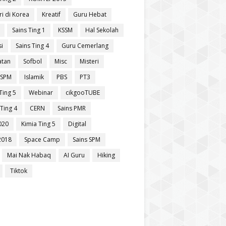
ri di Korea
Kreatif
Guru Hebat
Sains Ting 1
KSSM
Hal Sekolah
si
Sains Ting 4
Guru Cemerlang
atan
Sofbol
Misc
Misteri
 SPM
Islamik
PBS
PT3
Ting 5
Webinar
cikgooTUBE
Ting 4
CERN
Sains PMR
020
Kimia Ting 5
Digital
2018
Space Camp
Sains SPM
Mai Nak Habaq
AI Guru
Hiking
Tiktok