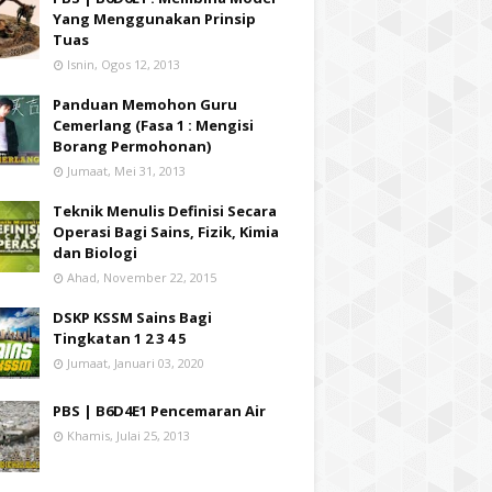
Yang Menggunakan Prinsip
Tuas
Isnin, Ogos 12, 2013
Panduan Memohon Guru
Cemerlang (Fasa 1 : Mengisi
Borang Permohonan)
Jumaat, Mei 31, 2013
Teknik Menulis Definisi Secara
Operasi Bagi Sains, Fizik, Kimia
dan Biologi
Ahad, November 22, 2015
DSKP KSSM Sains Bagi
Tingkatan 1 2 3 4 5
Jumaat, Januari 03, 2020
PBS | B6D4E1 Pencemaran Air
Khamis, Julai 25, 2013