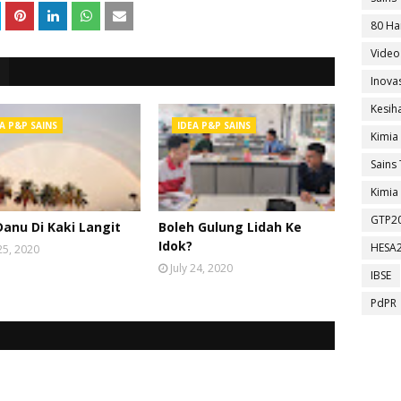
80 Ha
Video
Inova
Kesih
A P&P SAINS
IDEA P&P SAINS
Kimia
Sains 
Kimia 
GTP2
Danu Di Kaki Langit
Boleh Gulung Lidah Ke
Idok?
HESA
 25, 2020
July 24, 2020
IBSE
PdPR