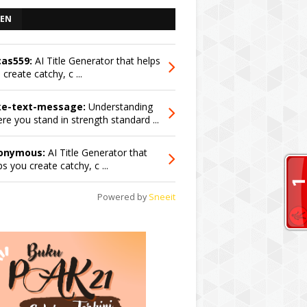
EN
cas559:
AI Title Generator that helps
 create catchy, c ...
ke-text-message:
Understanding
re you stand in strength standard ...
onymous:
AI Title Generator that
ps you create catchy, c ...
Powered by
Sneeit