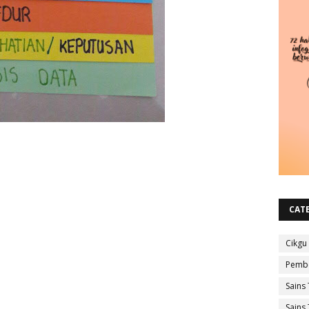
CAT
Cikgu
Pembe
Sains 
Sains 