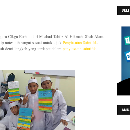
BELI
an guru Cikgu Farhan dari Maahad Tahfiz Al Hikmah, Shah Alam.
p notes nih sangat sesuai untuk tajuk
Penyiasatan Saintifik
.
gkah demi langkah yang terdapat dalam
penyiasatan saintifik
.
AND