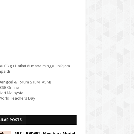
u Cikgu Hailmi di mana minggu ini? Jom
mpa di
 Bengkel & Forum STEM [ASM]
IBSE Online
Hari Malaysia
 World Teachers Day
ULAR POSTS
PBS | B6D6E1 : Membina Model