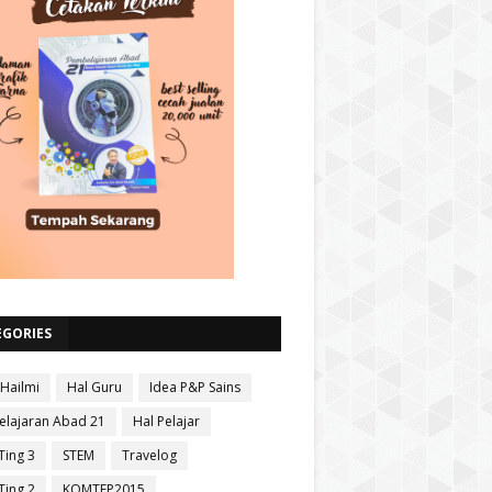
EGORIES
 Hailmi
Hal Guru
Idea P&P Sains
lajaran Abad 21
Hal Pelajar
Ting 3
STEM
Travelog
Ting 2
KOMTEP2015