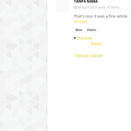
TANPA NAMA
20 April 2023 pada 10:56 PG
That's nice. It was a fine article.
แทงบอล
Balas
Padam
Balasan
Balas
Tambah ulasan