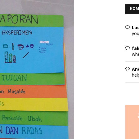
KOM
Lu
you
fa
whe
An
hel