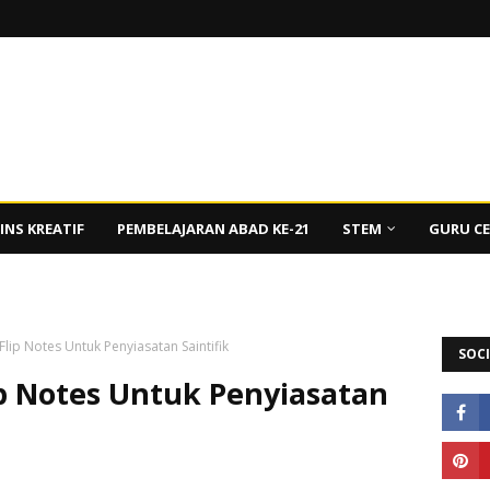
INS KREATIF
PEMBELAJARAN ABAD KE-21
STEM
GURU C
 Flip Notes Untuk Penyiasatan Saintifik
SOCI
lip Notes Untuk Penyiasatan