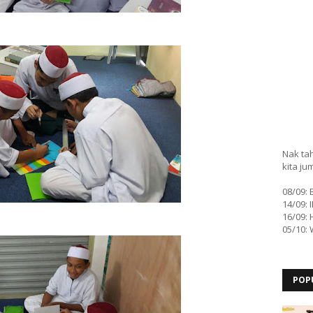
Nak tah
kita ju
08/09:
14/09: 
16/09: 
05/10:
POP