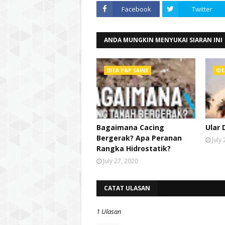
Facebook
Twitter
ANDA MUNGKIN MENYUKAI SIARAN INI
IDEA P&P SAINS
IDE
Bagaimana Cacing
Ular 
Bergerak? Apa Peranan
July
Rangka Hidrostatik?
July 27, 2020
CATAT ULASAN
1 Ulasan