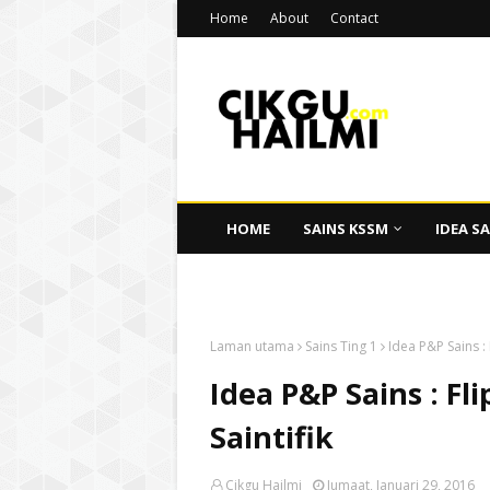
Home
About
Contact
HOME
SAINS KSSM
IDEA SA
CIKGU HAILMI
Laman utama
Sains Ting 1
Idea P&P Sains :
Idea P&P Sains : F
Saintifik
Cikgu Hailmi
Jumaat, Januari 29, 2016