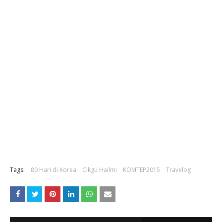
Tags:
80 Hari di Korea
Cikgu Hailmi
KOMTEP2015
Travelog