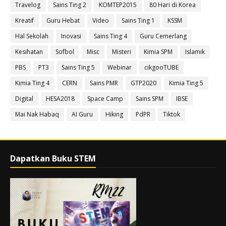
Travelog
Sains Ting 2
KOMTEP2015
80 Hari di Korea
Kreatif
Guru Hebat
Video
Sains Ting 1
KSSM
Hal Sekolah
Inovasi
Sains Ting 4
Guru Cemerlang
Kesihatan
Sofbol
Misc
Misteri
Kimia SPM
Islamik
PBS
PT3
Sains Ting 5
Webinar
cikgooTUBE
Kimia Ting 4
CERN
Sains PMR
GTP2020
Kimia Ting 5
Digital
HESA2018
Space Camp
Sains SPM
IBSE
Mai Nak Habaq
AI Guru
Hiking
PdPR
Tiktok
Dapatkan Buku STEM