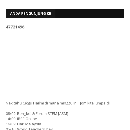
ANDA PENGUNJUNG KE
4
7
7
2
1
4
9
6
Nak tahu Cikgu Hailmi di mana minggu ini? Jom kita jumpa di
08/09: Bengkel & Forum STEM [ASM]
14/09: IBSE Online
16/09: Hari Malaysia
05/10: World Teachers Day