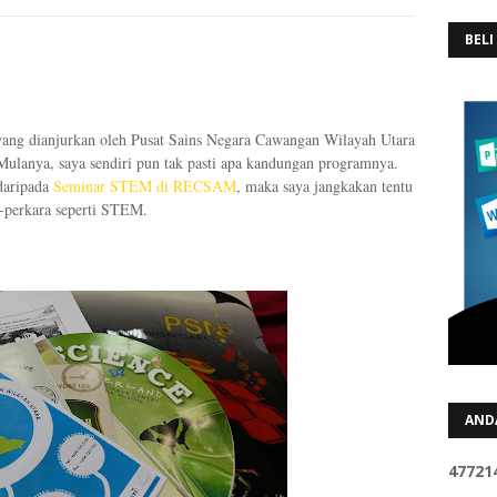
BELI
 yang dianjurkan oleh Pusat Sains Negara Cawangan Wilayah Utara
ulanya, saya sendiri pun tak pasti apa kandungan programnya.
daripada
Seminar STEM di RECSAM
, maka saya jangkakan tentu
-perkara seperti STEM.
AND
4
7
7
2
1