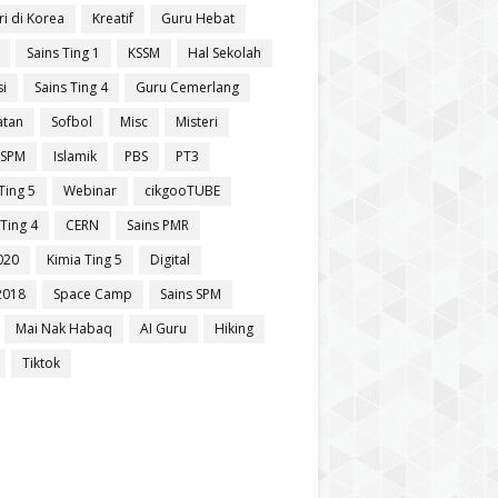
ri di Korea
Kreatif
Guru Hebat
Sains Ting 1
KSSM
Hal Sekolah
si
Sains Ting 4
Guru Cemerlang
atan
Sofbol
Misc
Misteri
 SPM
Islamik
PBS
PT3
Ting 5
Webinar
cikgooTUBE
Ting 4
CERN
Sains PMR
020
Kimia Ting 5
Digital
2018
Space Camp
Sains SPM
Mai Nak Habaq
AI Guru
Hiking
Tiktok