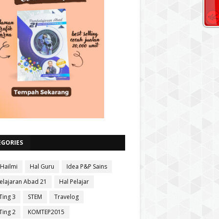
EGORIES
 Hailmi
Hal Guru
Idea P&P Sains
lajaran Abad 21
Hal Pelajar
Ting 3
STEM
Travelog
Ting 2
KOMTEP2015