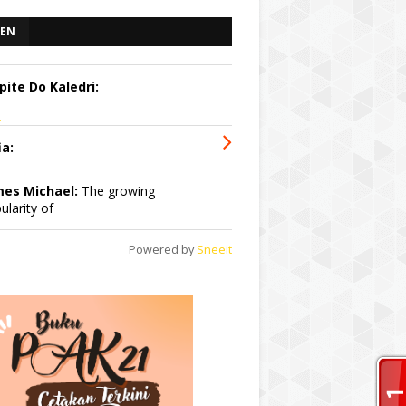
EN
pite Do Kaledri:
.
ia:
mes Michael:
The growing
ularity of
Powered by
Sneeit