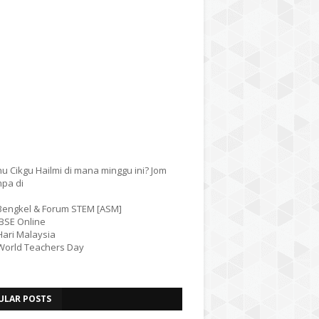
u Cikgu Hailmi di mana minggu ini? Jom
mpa di
 Bengkel & Forum STEM [ASM]
IBSE Online
Hari Malaysia
 World Teachers Day
ULAR POSTS