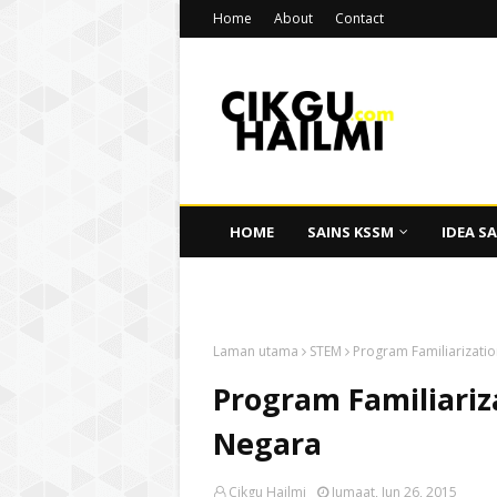
Home
About
Contact
HOME
SAINS KSSM
IDEA SA
CIKGU HAILMI
Laman utama
STEM
Program Familiarizatio
Program Familiariza
Negara
Cikgu Hailmi
Jumaat, Jun 26, 2015