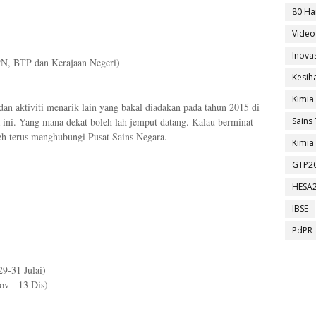
80 Ha
Video
Inova
PN, BTP dan Kerajaan Negeri)
Kesih
Kimia
 dan aktiviti menarik lain yang bakal diadakan pada tahun 2015 di
ini. Yang mana dekat boleh lah jemput datang. Kalau berminat
Sains 
eh terus menghubungi Pusat Sains Negara.
Kimia 
GTP2
HESA
IBSE
PdPR
9-31 Julai)
v - 13 Dis)