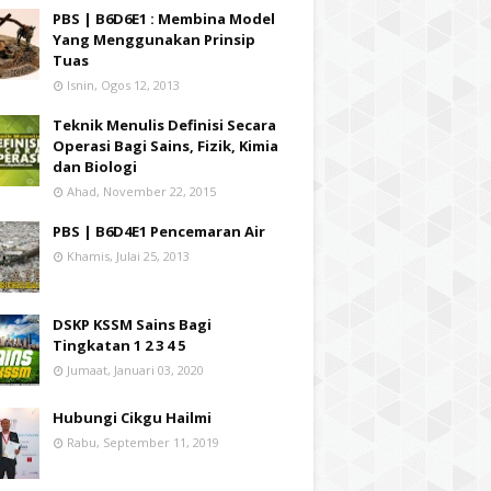
PBS | B6D6E1 : Membina Model
Yang Menggunakan Prinsip
Tuas
Isnin, Ogos 12, 2013
Teknik Menulis Definisi Secara
Operasi Bagi Sains, Fizik, Kimia
dan Biologi
Ahad, November 22, 2015
PBS | B6D4E1 Pencemaran Air
Khamis, Julai 25, 2013
DSKP KSSM Sains Bagi
Tingkatan 1 2 3 4 5
Jumaat, Januari 03, 2020
Hubungi Cikgu Hailmi
Rabu, September 11, 2019