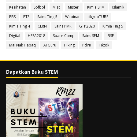
Kesihatan
Sofbol
Misc
Misteri
Kimia SPM
Islamik
PBS
PT3
Sains Ting 5
Webinar
cikgooTUBE
Kimia Ting 4
CERN
Sains PMR
GTP2020
Kimia Ting 5
Digital
HESA2018
Space Camp
Sains SPM
IBSE
Mai Nak Habaq
AI Guru
Hiking
PdPR
Tiktok
Dapatkan Buku STEM