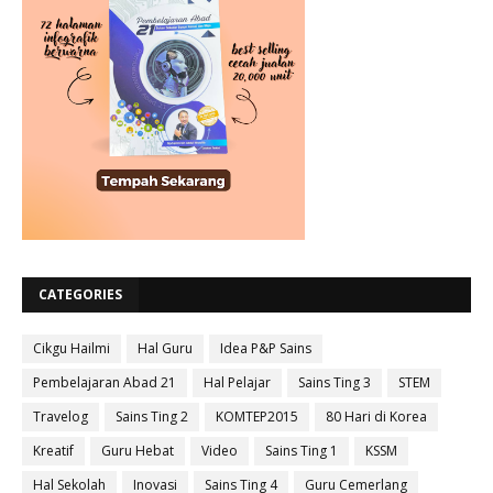
CATEGORIES
Cikgu Hailmi
Hal Guru
Idea P&P Sains
Pembelajaran Abad 21
Hal Pelajar
Sains Ting 3
STEM
Travelog
Sains Ting 2
KOMTEP2015
80 Hari di Korea
Kreatif
Guru Hebat
Video
Sains Ting 1
KSSM
Hal Sekolah
Inovasi
Sains Ting 4
Guru Cemerlang