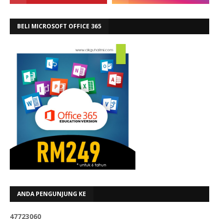
BELI MICROSOFT OFFICE 365
ANDA PENGUNJUNG KE
4
7
7
2
3
0
6
0