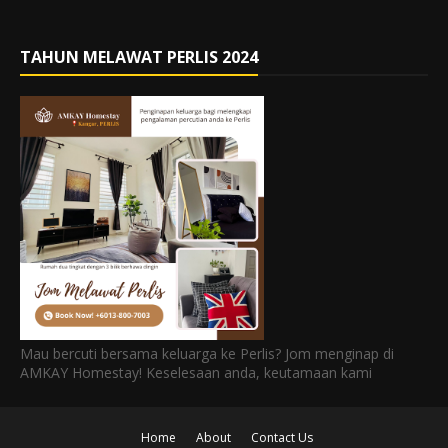
TAHUN MELAWAT PERLIS 2024
Mau bercuti bersama keluarga ke Perlis? Jom menginap di
AMKAY Homestay! Keselesaan anda, keutamaan kami
Home
About
Contact Us