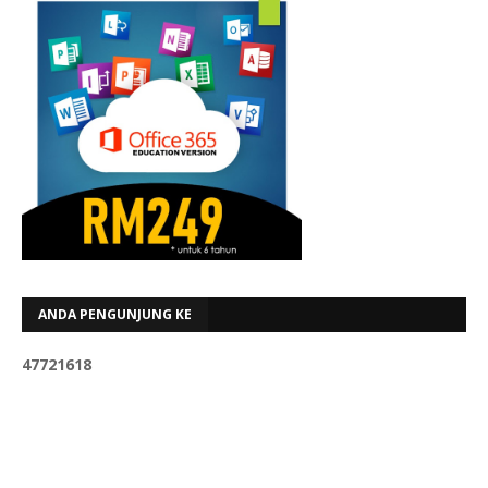
ANDA PENGUNJUNG KE
4
7
7
2
1
6
1
8