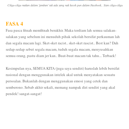
Cikgu-cikgu makan dalam 'jamban' tak ada yang nak kecoh pun dalam Facebook.. Sian cikgu-cikgu
FASA 4
Fasa pasca fitnah memfitnah berakhir. Maka terdiam lah semua salakan-
salakan yang sebelum ini menuduh pihak sekolah bersifat perkauman lah
dan segala macam lagi. Sket-sket racist.. sket-sket rascist.. Best kan? Dah
sedap-sedap sebut segala macam, tuduh segala macam, menyusahkan
semua orang, pastu diam jer kan.. Buat-buat macam tak tahu... Terbaek!
Kesimpulan nya, SEMUA KITA (juga saya sendiri) haruslah lebih bersifat
rasional dengan menggunakan intelek akal untuk menyatakan sesuatu
persoalan. Bukanlah dengan menggunakan emosi yang cetek dan
semberono. Sebab akhir sekali, memang nampak diri sendiri yang akal
pendek! sangat-sangat!