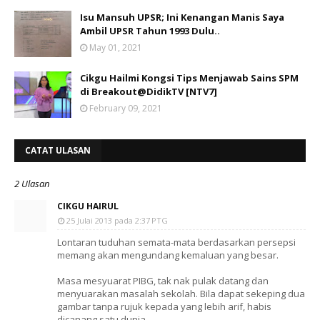
Isu Mansuh UPSR; Ini Kenangan Manis Saya
Ambil UPSR Tahun 1993 Dulu..
May 01, 2021
Cikgu Hailmi Kongsi Tips Menjawab Sains SPM
di Breakout@DidikTV [NTV7]
February 09, 2021
CATAT ULASAN
2 Ulasan
CIKGU HAIRUL
25 Julai 2013 pada 2:37 PTG
Lontaran tuduhan semata-mata berdasarkan persepsi
memang akan mengundang kemaluan yang besar.
Masa mesyuarat PIBG, tak nak pulak datang dan
menyuarakan masalah sekolah. Bila dapat sekeping dua
gambar tanpa rujuk kepada yang lebih arif, habis
dicanang satu dunia.