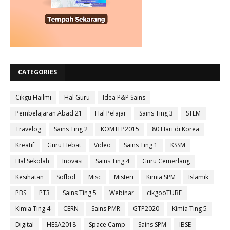
CATEGORIES
Cikgu Hailmi
Hal Guru
Idea P&P Sains
Pembelajaran Abad 21
Hal Pelajar
Sains Ting 3
STEM
Travelog
Sains Ting 2
KOMTEP2015
80 Hari di Korea
Kreatif
Guru Hebat
Video
Sains Ting 1
KSSM
Hal Sekolah
Inovasi
Sains Ting 4
Guru Cemerlang
Kesihatan
Sofbol
Misc
Misteri
Kimia SPM
Islamik
PBS
PT3
Sains Ting 5
Webinar
cikgooTUBE
Kimia Ting 4
CERN
Sains PMR
GTP2020
Kimia Ting 5
Digital
HESA2018
Space Camp
Sains SPM
IBSE