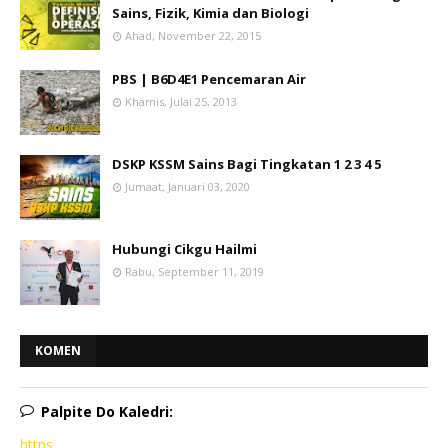
Sains, Fizik, Kimia dan Biologi
Ahad, November 22, 2015
PBS | B6D4E1 Pencemaran Air
Khamis, Julai 25, 2013
DSKP KSSM Sains Bagi Tingkatan 1 2 3 4 5
Jumaat, Januari 03, 2020
Hubungi Cikgu Hailmi
Rabu, September 11, 2019
KOMEN
Palpite Do Kaledri:
https ...