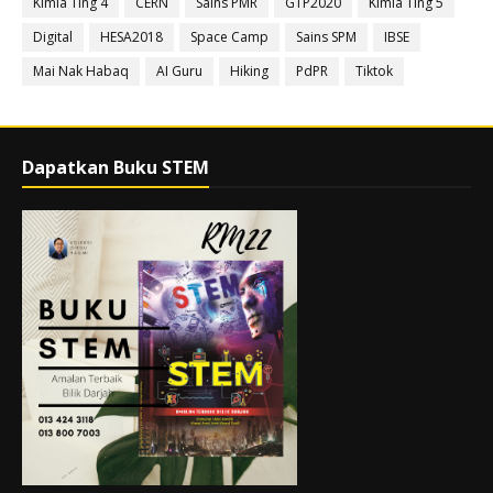
Kimia Ting 4
CERN
Sains PMR
GTP2020
Kimia Ting 5
Digital
HESA2018
Space Camp
Sains SPM
IBSE
Mai Nak Habaq
AI Guru
Hiking
PdPR
Tiktok
Dapatkan Buku STEM