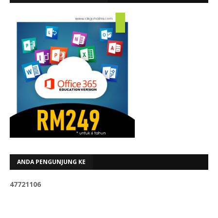
ANDA PENGUNJUNG KE
4
7
7
2
1
1
0
6