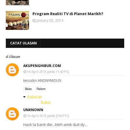
Program Realiti TV di Planet Marikh?
January 05, 2014
CATAT ULASAN
4 Ulasan
AKUPENGHIBUR.COM
14 April 2013 pada 11:43 PG
teruskn ANONYMOUS
Balas
Padam
Balasan
Balas
UNKNOWN
14 April 2013 pada 5:54 PTG
Hack la bank die...bleh amik duit dy...