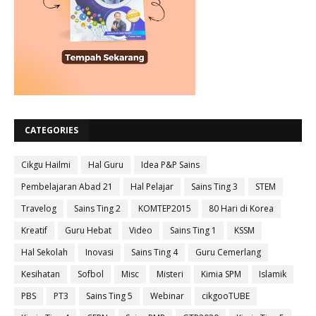
CATEGORIES
Cikgu Hailmi
Hal Guru
Idea P&P Sains
Pembelajaran Abad 21
Hal Pelajar
Sains Ting 3
STEM
Travelog
Sains Ting 2
KOMTEP2015
80 Hari di Korea
Kreatif
Guru Hebat
Video
Sains Ting 1
KSSM
Hal Sekolah
Inovasi
Sains Ting 4
Guru Cemerlang
Kesihatan
Sofbol
Misc
Misteri
Kimia SPM
Islamik
PBS
PT3
Sains Ting 5
Webinar
cikgooTUBE