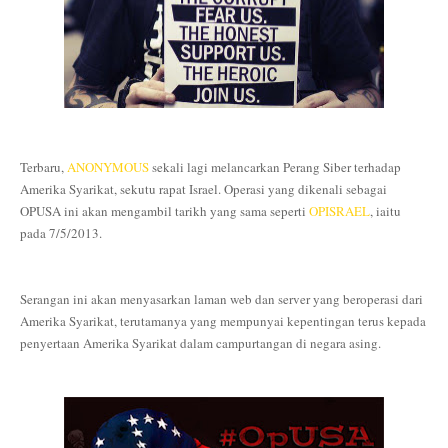
Terbaru,
ANONYMOUS
sekali lagi melancarkan Perang Siber terhadap
Amerika Syarikat, sekutu rapat Israel. Operasi yang dikenali sebagai
OPUSA ini akan mengambil tarikh yang sama seperti
OPISRAEL
, iaitu
pada 7/5/2013.
Serangan ini akan menyasarkan
laman we
b dan server yang beroperasi dari
Amerika Syarikat
, terutamanya yang mempunyai kepe
ntingan terus kepada
penyertaan Amerika Syarikat dalam campurtangan di negara asing.