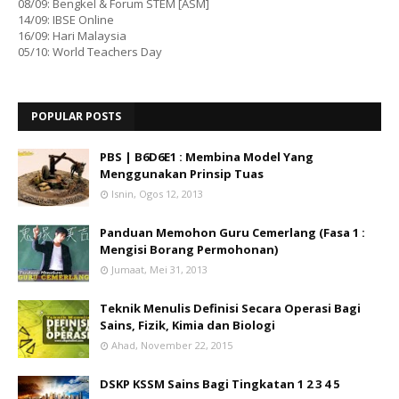
08/09: Bengkel & Forum STEM [ASM]
14/09: IBSE Online
16/09: Hari Malaysia
05/10: World Teachers Day
POPULAR POSTS
PBS | B6D6E1 : Membina Model Yang
Menggunakan Prinsip Tuas
Isnin, Ogos 12, 2013
Panduan Memohon Guru Cemerlang (Fasa 1 :
Mengisi Borang Permohonan)
Jumaat, Mei 31, 2013
Teknik Menulis Definisi Secara Operasi Bagi
Sains, Fizik, Kimia dan Biologi
Ahad, November 22, 2015
DSKP KSSM Sains Bagi Tingkatan 1 2 3 4 5