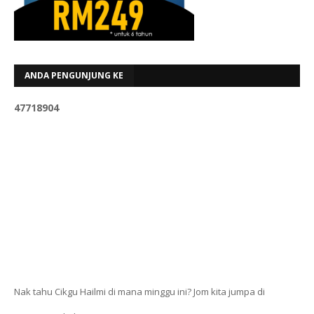
ANDA PENGUNJUNG KE
4
7
7
1
8
9
0
4
Nak tahu Cikgu Hailmi di mana minggu ini? Jom kita jumpa di