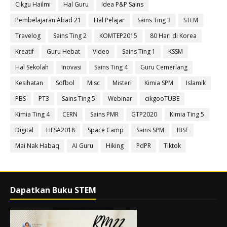
Cikgu Hailmi
Hal Guru
Idea P&P Sains
Pembelajaran Abad 21
Hal Pelajar
Sains Ting 3
STEM
Travelog
Sains Ting 2
KOMTEP2015
80 Hari di Korea
Kreatif
Guru Hebat
Video
Sains Ting 1
KSSM
Hal Sekolah
Inovasi
Sains Ting 4
Guru Cemerlang
Kesihatan
Sofbol
Misc
Misteri
Kimia SPM
Islamik
PBS
PT3
Sains Ting 5
Webinar
cikgooTUBE
Kimia Ting 4
CERN
Sains PMR
GTP2020
Kimia Ting 5
Digital
HESA2018
Space Camp
Sains SPM
IBSE
Mai Nak Habaq
AI Guru
Hiking
PdPR
Tiktok
Dapatkan Buku STEM