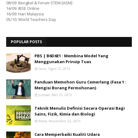
08/09: Bengkel & Forum STEM [ASM]
14/09: IBSE Online
16/09: Hari Malaysia
05/10: World Teachers Day
POPULAR POSTS
PBS | B6D6E1 : Membina Model Yang
Menggunakan Prinsip Tuas
Isnin, Ogos 12, 2013
Panduan Memohon Guru Cemerlang (Fasa 1 :
Mengisi Borang Permohonan)
Jumaat, Mei 31, 2013
Teknik Menulis Definisi Secara Operasi Bagi
Sains, Fizik, Kimia dan Biologi
Ahad, November 22, 2015
Cara Memperbaiki Kualiti Udara