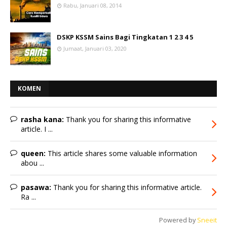
Rabu, Januari 08, 2014
DSKP KSSM Sains Bagi Tingkatan 1 2 3 4 5
Jumaat, Januari 03, 2020
KOMEN
rasha kana:
Thank you for sharing this informative
article. I ...
queen:
This article shares some valuable information
abou ...
pasawa:
Thank you for sharing this informative article.
Ra ...
Powered by
Sneeit