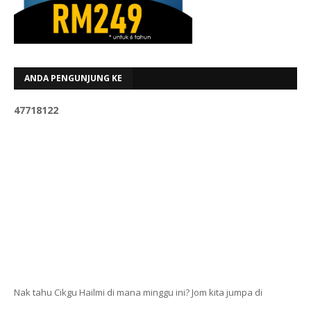
ANDA PENGUNJUNG KE
4
7
7
1
8
1
2
2
Nak tahu Cikgu Hailmi di mana minggu ini? Jom kita jumpa di