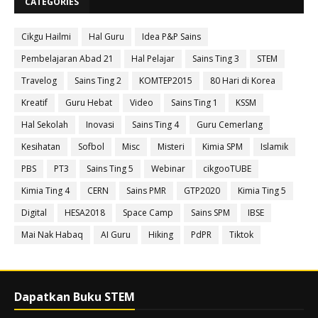
CATEGORIES
Cikgu Hailmi
Hal Guru
Idea P&P Sains
Pembelajaran Abad 21
Hal Pelajar
Sains Ting 3
STEM
Travelog
Sains Ting 2
KOMTEP2015
80 Hari di Korea
Kreatif
Guru Hebat
Video
Sains Ting 1
KSSM
Hal Sekolah
Inovasi
Sains Ting 4
Guru Cemerlang
Kesihatan
Sofbol
Misc
Misteri
Kimia SPM
Islamik
PBS
PT3
Sains Ting 5
Webinar
cikgooTUBE
Kimia Ting 4
CERN
Sains PMR
GTP2020
Kimia Ting 5
Digital
HESA2018
Space Camp
Sains SPM
IBSE
Mai Nak Habaq
AI Guru
Hiking
PdPR
Tiktok
Dapatkan Buku STEM