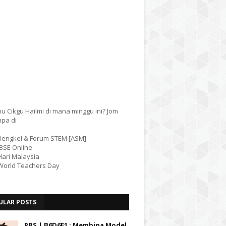
u Cikgu Hailmi di mana minggu ini? Jom
mpa di
 Bengkel & Forum STEM [ASM]
IBSE Online
Hari Malaysia
 World Teachers Day
ULAR POSTS
PBS | B6D6E1 : Membina Model