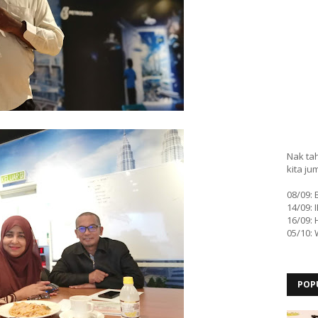
Nak tah
kita ju
08/09:
14/09: 
16/09: 
05/10:
POP