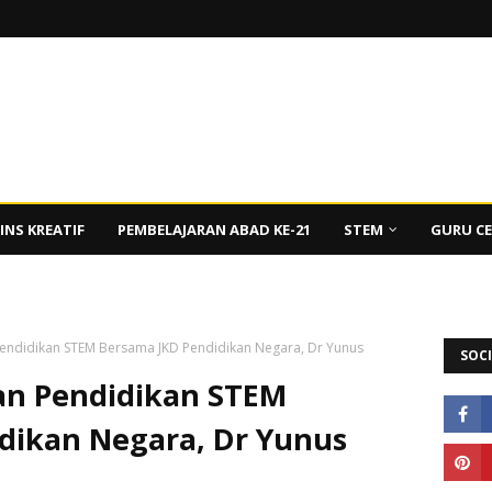
INS KREATIF
PEMBELAJARAN ABAD KE-21
STEM
GURU C
endidikan STEM Bersama JKD Pendidikan Negara, Dr Yunus
SOCI
an Pendidikan STEM
dikan Negara, Dr Yunus