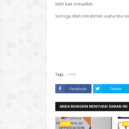
lebih baik InshaAllah.
Semoga Allah merahmati usaha kita se
Tags:
STEM
Facebook
Twitter
ANDA MUNGKIN MENYUKAI SIARAN INI
STEM
ST