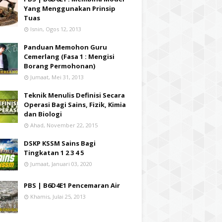
Yang Menggunakan Prinsip
Tuas
Isnin, Ogos 12, 2013
Panduan Memohon Guru
Cemerlang (Fasa 1 : Mengisi
Borang Permohonan)
Jumaat, Mei 31, 2013
Teknik Menulis Definisi Secara
Operasi Bagi Sains, Fizik, Kimia
dan Biologi
Ahad, November 22, 2015
DSKP KSSM Sains Bagi
Tingkatan 1 2 3 4 5
Jumaat, Januari 03, 2020
PBS | B6D4E1 Pencemaran Air
Khamis, Julai 25, 2013