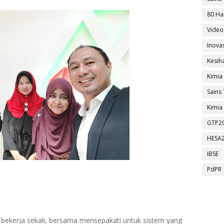
80 Ha
Video
Inova
Kesih
Kimia
Sains 
Kimia 
GTP2
HESA
IBSE
PdPR
 bekerja sekali, bersama mensepakati untuk sistem yang