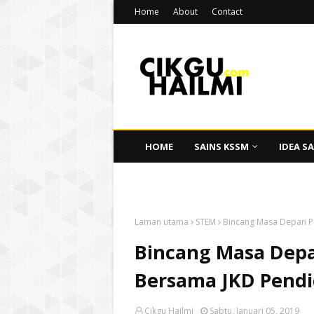
Home
About
Contact
HOME
SAINS KSSM
IDEA SA
CIKGU HAILMI
Laman utama
STEM
Bincang Masa Depan P
Bincang Masa Dep
Bersama JKD Pendi
Cikgu Hailmi
Sabtu, Januari 05, 2019