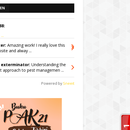
EN
88:
...
er:
Amazing work! I really love this
site and alway ...
 exterminator:
Understanding the
ht approach to pest managemen ...
Powered by
Sneeit