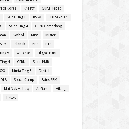
ri di Korea
Kreatif
Guru Hebat
Sains Ting 1
KSSM
Hal Sekolah
si
Sains Ting 4
Guru Cemerlang
atan
Sofbol
Misc
Misteri
 SPM
Islamik
PBS
PT3
Ting 5
Webinar
cikgooTUBE
Ting 4
CERN
Sains PMR
020
Kimia Ting 5
Digital
2018
Space Camp
Sains SPM
Mai Nak Habaq
AI Guru
Hiking
Tiktok