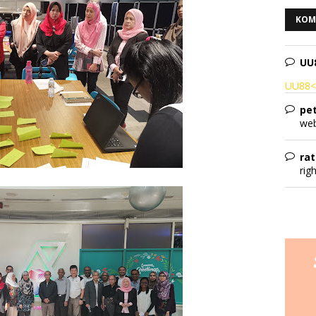
KOM
UU
UU88< 
pet
web
rat
rig