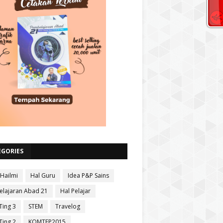
EGORIES
 Hailmi
Hal Guru
Idea P&P Sains
lajaran Abad 21
Hal Pelajar
Ting 3
STEM
Travelog
Ting 2
KOMTEP2015