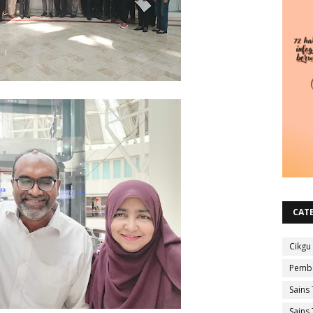
CAT
Cikgu
Pembe
Sains 
Sains 