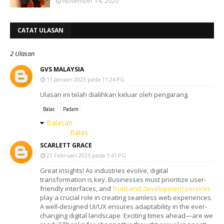
November 14, 2020
CATAT ULASAN
2 Ulasan
GVS MALAYSIA
11 Januari 2023 pada 11:24 PG
Ulasan ini telah dialihkan keluar oleh pengarang.
Balas
Padam
Balasan
Balas
SCARLETT GRACE
21 Februari 2025 pada 1:41 PG
Great insights! As industries evolve, digital
transformation is key. Businesses must prioritize user-
friendly interfaces, and
front-end development services
play a crucial role in creating seamless web experiences.
A well-designed UI/UX ensures adaptability in the ever-
changing digital landscape. Exciting times ahead—are we