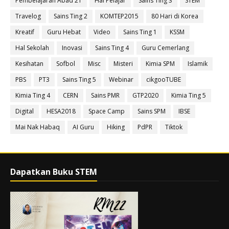
Pembelajaran Abad 21
Hal Pelajar
Sains Ting 3
STEM
Travelog
Sains Ting 2
KOMTEP2015
80 Hari di Korea
Kreatif
Guru Hebat
Video
Sains Ting 1
KSSM
Hal Sekolah
Inovasi
Sains Ting 4
Guru Cemerlang
Kesihatan
Sofbol
Misc
Misteri
Kimia SPM
Islamik
PBS
PT3
Sains Ting 5
Webinar
cikgooTUBE
Kimia Ting 4
CERN
Sains PMR
GTP2020
Kimia Ting 5
Digital
HESA2018
Space Camp
Sains SPM
IBSE
Mai Nak Habaq
AI Guru
Hiking
PdPR
Tiktok
Dapatkan Buku STEM