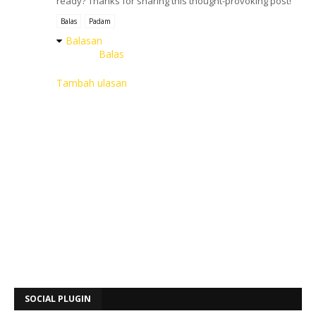
ready? Thanks for sharing this thought-provoking post!
Balas
Padam
Balasan
Balas
Tambah ulasan
SOCIAL PLUGIN