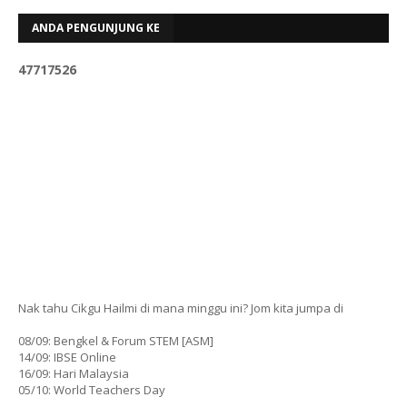
ANDA PENGUNJUNG KE
4
7
7
1
7
5
2
6
Nak tahu Cikgu Hailmi di mana minggu ini? Jom kita jumpa di
08/09: Bengkel & Forum STEM [ASM]
14/09: IBSE Online
16/09: Hari Malaysia
05/10: World Teachers Day