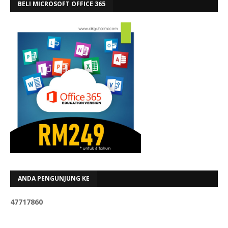
BELI MICROSOFT OFFICE 365
ANDA PENGUNJUNG KE
4
7
7
1
7
8
6
0