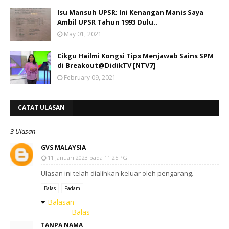
Isu Mansuh UPSR; Ini Kenangan Manis Saya
Ambil UPSR Tahun 1993 Dulu..
May 01, 2021
Cikgu Hailmi Kongsi Tips Menjawab Sains SPM
di Breakout@DidikTV [NTV7]
February 09, 2021
CATAT ULASAN
3 Ulasan
GVS MALAYSIA
11 Januari 2023 pada 11:25 PG
Ulasan ini telah dialihkan keluar oleh pengarang.
Balas
Padam
Balasan
Balas
TANPA NAMA