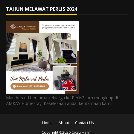
TAHUN MELAWAT PERLIS 2024
Mau bercuti bersama keluarga ke Perlis? Jom menginap di
AMKAY Homestay! Keselesaan anda, keutamaan kami
Home
About
Contact Us
Copyright ©
2026
Cikgu Hailmi