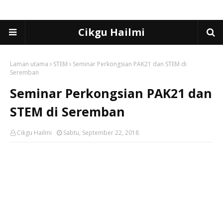
Cikgu Hailmi
Laman utama
STEM
Seminar Perkongsian PAK21 dan STEM di
Seremban
Seminar Perkongsian PAK21 dan
STEM di Seremban
Cikgu Hailmi
Sabtu, September 22, 2018