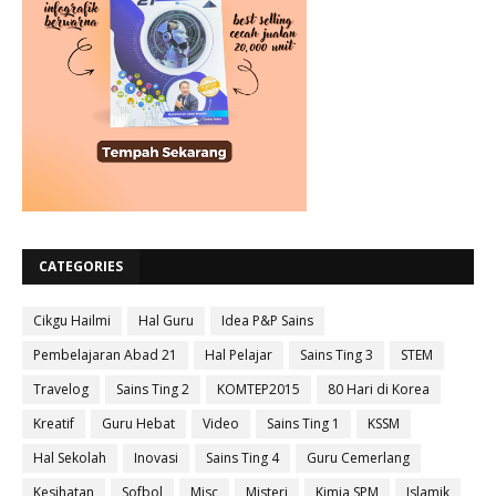
CATEGORIES
Cikgu Hailmi
Hal Guru
Idea P&P Sains
Pembelajaran Abad 21
Hal Pelajar
Sains Ting 3
STEM
Travelog
Sains Ting 2
KOMTEP2015
80 Hari di Korea
Kreatif
Guru Hebat
Video
Sains Ting 1
KSSM
Hal Sekolah
Inovasi
Sains Ting 4
Guru Cemerlang
Kesihatan
Sofbol
Misc
Misteri
Kimia SPM
Islamik