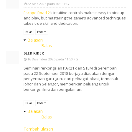
22 Mac 2025 pada 10:11 PG
Escape Road 2
’s intuitive controls make it easy to pick up
and play, but mastering the game’s advanced techniques
takes true skill and dedication.
Balas
Padam
Balasan
Balas
SLED RIDER
16 Disember 2025 pada 11:50 PG
Seminar Perkongsian PAK21 dan STEM di Seremban
pada 22 September 2018 berjaya diadakan dengan
penyertaan guru-guru dari pelbagai lokasi, termasuk
Johor dan Selangor, memberikan peluang untuk
berkongsi ilmu dan pengalaman.
Balas
Padam
Balasan
Balas
Tambah ulasan