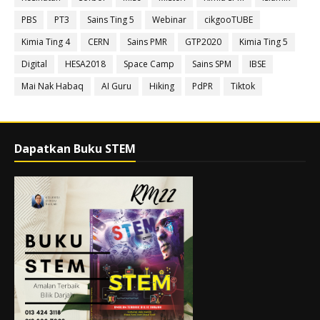
PBS
PT3
Sains Ting 5
Webinar
cikgooTUBE
Kimia Ting 4
CERN
Sains PMR
GTP2020
Kimia Ting 5
Digital
HESA2018
Space Camp
Sains SPM
IBSE
Mai Nak Habaq
AI Guru
Hiking
PdPR
Tiktok
Dapatkan Buku STEM