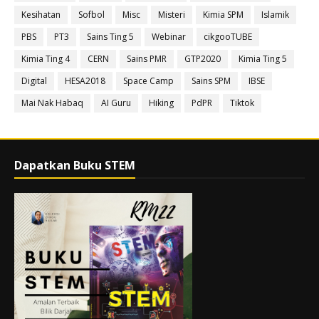
Kesihatan
Sofbol
Misc
Misteri
Kimia SPM
Islamik
PBS
PT3
Sains Ting 5
Webinar
cikgooTUBE
Kimia Ting 4
CERN
Sains PMR
GTP2020
Kimia Ting 5
Digital
HESA2018
Space Camp
Sains SPM
IBSE
Mai Nak Habaq
AI Guru
Hiking
PdPR
Tiktok
Dapatkan Buku STEM