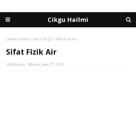
Cikgu Hailmi
Laman utama
Sains Ting 2
Sifat Fizik Air
Sifat Fizik Air
Mhd Asri
Isnin, Mei 07, 2018