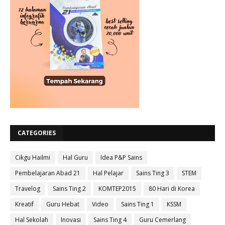
CATEGORIES
Cikgu Hailmi
Hal Guru
Idea P&P Sains
Pembelajaran Abad 21
Hal Pelajar
Sains Ting 3
STEM
Travelog
Sains Ting 2
KOMTEP2015
80 Hari di Korea
Kreatif
Guru Hebat
Video
Sains Ting 1
KSSM
Hal Sekolah
Inovasi
Sains Ting 4
Guru Cemerlang