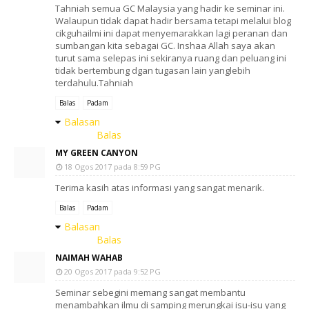
Tahniah semua GC Malaysia yang hadir ke seminar ini.
Walaupun tidak dapat hadir bersama tetapi melalui blog
cikguhailmi ini dapat menyemarakkan lagi peranan dan
sumbangan kita sebagai GC. Inshaa Allah saya akan
turut sama selepas ini sekiranya ruang dan peluang ini
tidak bertembung dgan tugasan lain yanglebih
terdahulu.Tahniah
Balas
Padam
Balasan
Balas
MY GREEN CANYON
18 Ogos 2017 pada 8:59 PG
Terima kasih atas informasi yang sangat menarik.
Balas
Padam
Balasan
Balas
NAIMAH WAHAB
20 Ogos 2017 pada 9:52 PG
Seminar sebegini memang sangat membantu
menambahkan ilmu di samping merungkai isu-isu yang