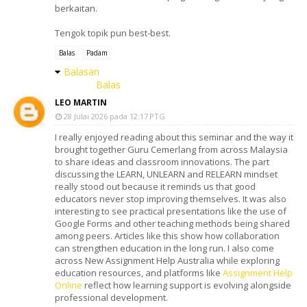
berkaitan.
Tengok topik pun best-best.
Balas
Padam
Balasan
Balas
LEO MARTIN
28 Julai 2026 pada 12:17 PTG
I really enjoyed reading about this seminar and the way it
brought together Guru Cemerlang from across Malaysia
to share ideas and classroom innovations. The part
discussing the LEARN, UNLEARN and RELEARN mindset
really stood out because it reminds us that good
educators never stop improving themselves. It was also
interesting to see practical presentations like the use of
Google Forms and other teaching methods being shared
among peers. Articles like this show how collaboration
can strengthen education in the long run. I also come
across New Assignment Help Australia while exploring
education resources, and platforms like
Assignment Help
Online
reflect how learning support is evolving alongside
professional development.