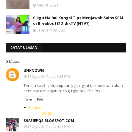
May 01, 2021
Cikgu Hailmi Kongsi Tips Menjawab Sains SPM
di Breakout@DidikTV [NTV7]
February 09, 2021
CATAT ULASAN
5 Ulasan
UNKNOWN
17 Ogos 2017 pada 3:53 PTG
Terima kasih..perjumpaan yg singkat tp kmesraan akan
sentiasa dlm ingatan.:cikgu ghani GCSejPrk
Balas
Padam
Balasan
Balas
SHAFIEPQS.BLOGSPOT.COM
17 Ogos 2017 pada 4:28 PTG