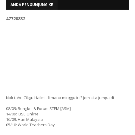
ANDA PENGUNJUNG KE
4
7
7
2
0
8
3
2
Nak tahu Cikgu Hailmi di mana minggu ini? Jom kita jumpa di
08/09: Bengkel & Forum STEM [ASM]
14/09: IBSE Online
16/09: Hari Malaysia
05/10: World Teachers Day