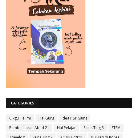
CATEGORIES
Cikgu Hailmi
Hal Guru
Idea P&P Sains
Pembelajaran Abad 21
Hal Pelajar
Sains Ting 3
STEM
Travelog
Sains Ting 2
KOMTEP2015
80 Hari di Korea