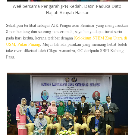
Wefie bersama Pengarah JPN Kedah, Datin Paduka Dato'
Hajjah Azuyah Hassan
Sekalipun terlibat sebagai AJK Pengurusan Seminar yang menguruskan
8 pembentang dan seorang penceramah, saya hanya dapat turut serta
pada hari kedua, kerana terlibat dengan
Kolokium STEM Zon Utara di
USM, Pulau Pinang
. Mujur lah ada pasukan yang memang hebat boleh
take over, diketuai oleh Cikgu Asmaniza, GC daripada SBPI Kubang
Pasu.