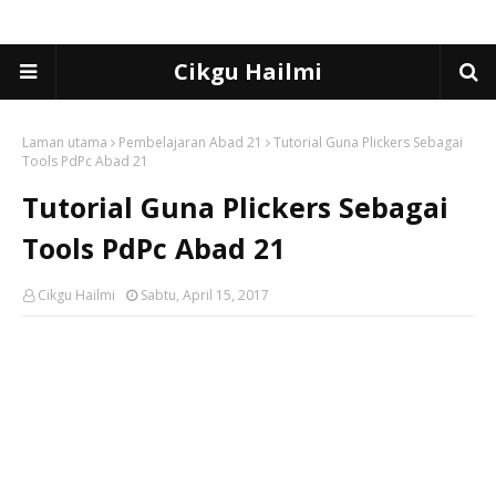
Cikgu Hailmi
Laman utama
Pembelajaran Abad 21
Tutorial Guna Plickers Sebagai
Tools PdPc Abad 21
Tutorial Guna Plickers Sebagai
Tools PdPc Abad 21
Cikgu Hailmi
Sabtu, April 15, 2017