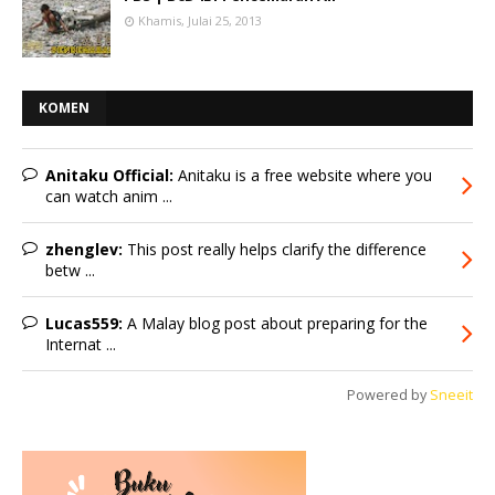
Khamis, Julai 25, 2013
KOMEN
Anitaku Official:
Anitaku is a free website where you
can watch anim ...
zhenglev:
This post really helps clarify the difference
betw ...
Lucas559:
A Malay blog post about preparing for the
Internat ...
Powered by
Sneeit