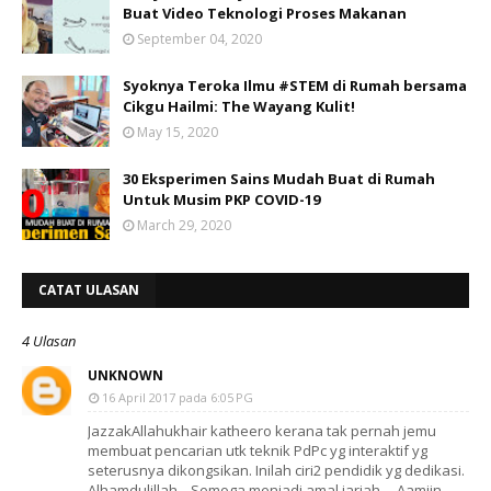
Buat Video Teknologi Proses Makanan
September 04, 2020
Syoknya Teroka Ilmu #STEM di Rumah bersama
Cikgu Hailmi: The Wayang Kulit!
May 15, 2020
30 Eksperimen Sains Mudah Buat di Rumah
Untuk Musim PKP COVID-19
March 29, 2020
CATAT ULASAN
4 Ulasan
UNKNOWN
16 April 2017 pada 6:05 PG
JazzakAllahukhair katheero kerana tak pernah jemu
membuat pencarian utk teknik PdPc yg interaktif yg
seterusnya dikongsikan. Inilah ciri2 pendidik yg dedikasi.
Alhamdulillah... Semoga menjadi amal jariah ... Aamiin