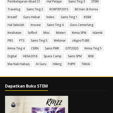
Pembelajaran Abad 21
Hal Pelajar
Sains Ting 3
STEM
Travelog
Sains Ting 2
KOMTEP2015
80 Hari di Korea
Kreatif
Guru Hebat
Video
Sains Ting 1
KSSM
Hal Sekolah
Inovasi
Sains Ting 4
Guru Cemerlang
Kesihatan
Sofbol
Misc
Misteri
Kimia SPM
Islamik
PBS
PT3
Sains Ting 5
Webinar
cikgooTUBE
Kimia Ting 4
CERN
Sains PMR
GTP2020
Kimia Ting 5
Digital
HESA2018
Space Camp
Sains SPM
IBSE
Mai Nak Habaq
AI Guru
Hiking
PdPR
Tiktok
Dapatkan Buku STEM