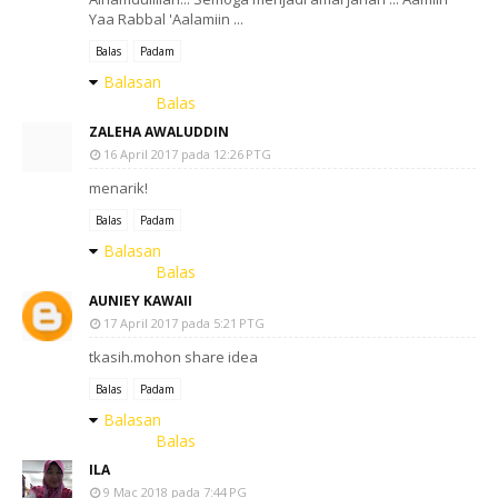
Yaa Rabbal 'Aalamiin ...
Balas
Padam
Balasan
Balas
ZALEHA AWALUDDIN
16 April 2017 pada 12:26 PTG
menarik!
Balas
Padam
Balasan
Balas
AUNIEY KAWAII
17 April 2017 pada 5:21 PTG
tkasih.mohon share idea
Balas
Padam
Balasan
Balas
ILA
9 Mac 2018 pada 7:44 PG