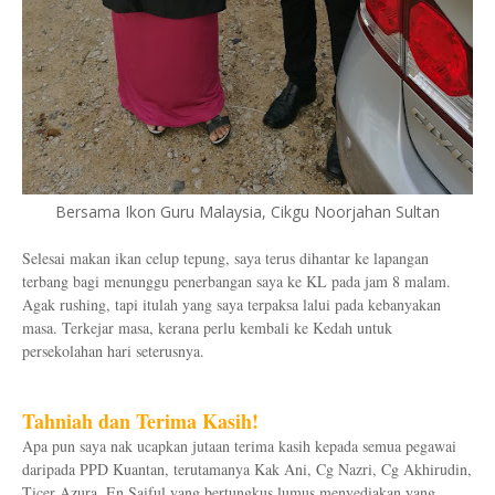
Bersama Ikon Guru Malaysia, Cikgu Noorjahan Sultan
Selesai makan ikan celup tepung, saya terus dihantar ke lapangan
terbang bagi menunggu penerbangan saya ke KL pada jam 8 malam.
Agak rushing, tapi itulah yang saya terpaksa lalui pada kebanyakan
masa. Terkejar masa, kerana perlu kembali ke Kedah untuk
persekolahan hari seterusnya.
Tahniah dan Terima Kasih!
Apa pun saya nak ucapkan jutaan terima kasih kepada semua pegawai
daripada PPD Kuantan, terutamanya Kak Ani, Cg Nazri, Cg Akhirudin,
Ticer Azura, En Saiful yang bertungkus lumus menyediakan yang