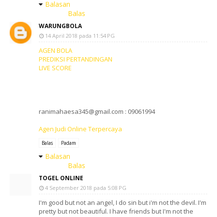
Balasan
Balas
WARUNGBOLA
14 April 2018 pada 11:54 PG
AGEN BOLA
PREDIKSI PERTANDINGAN
LIVE SCORE
ranimahaesa345@gmail.com : 09061994
Agen Judi Online Terpercaya
Balas
Padam
Balasan
Balas
TOGEL ONLINE
4 September 2018 pada 5:08 PG
I'm good but not an angel, I do sin but i'm not the devil. I'm
pretty but not beautiful. I have friends but I'm not the