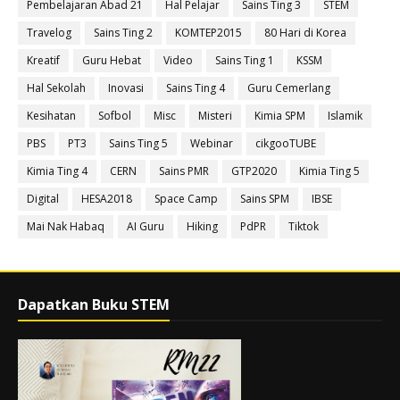
Pembelajaran Abad 21
Hal Pelajar
Sains Ting 3
STEM
Travelog
Sains Ting 2
KOMTEP2015
80 Hari di Korea
Kreatif
Guru Hebat
Video
Sains Ting 1
KSSM
Hal Sekolah
Inovasi
Sains Ting 4
Guru Cemerlang
Kesihatan
Sofbol
Misc
Misteri
Kimia SPM
Islamik
PBS
PT3
Sains Ting 5
Webinar
cikgooTUBE
Kimia Ting 4
CERN
Sains PMR
GTP2020
Kimia Ting 5
Digital
HESA2018
Space Camp
Sains SPM
IBSE
Mai Nak Habaq
AI Guru
Hiking
PdPR
Tiktok
Dapatkan Buku STEM