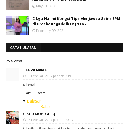
May 01, 2021
Cikgu Hailmi Kongsi Tips Menjawab Sains SPM
di Breakout@DidikTV [NTV7]
February 09, 2021
CATAT ULASAN
25 Ulasan
TANPA NAMA
15 Februari 2017 pada 9:36 PG
tahniah
Balas
Padam
Balasan
Balas
CIKGU MOHD AFIQ
15 Februari 2017 pada 11:43 PG
tahniha cikgu. jemput la singgah blog mengenai dunia