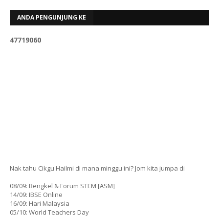
ANDA PENGUNJUNG KE
4
7
7
1
9
0
6
0
Nak tahu Cikgu Hailmi di mana minggu ini? Jom kita jumpa di
08/09: Bengkel & Forum STEM [ASM]
14/09: IBSE Online
16/09: Hari Malaysia
05/10: World Teachers Day