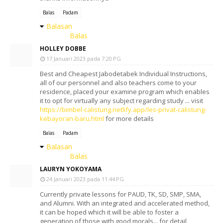
Balas
Padam
Balasan
Balas
HOLLEY DOBBE
17 Januari 2023 pada 7:20 PG
Best and Cheapest Jabodetabek Individual Instructions,
all of our personnel and also teachers come to your
residence, placed your examine program which enables
it to opt for virtually any subject regarding study ... visit
https://bimbel-calistung.netlify.app/les-privat-calistung-
kebayoran-baru.html
for more details
Balas
Padam
Balasan
Balas
LAURYN YOKOYAMA
24 Januari 2023 pada 11:44 PG
Currently private lessons for PAUD, TK, SD, SMP, SMA,
and Alumni. With an integrated and accelerated method,
it can be hoped which it will be able to foster a
generation of those with good morals... for detail