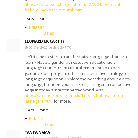
https://fisika-exed.blogspot.com/2022/04/les-privat-
fisika-di-makasar-temurah.html
Balas
Padam
Balasan
Balas
LEONARD MCCARTHY
30 Mei 2023 pada 6:29 PTG
Isn't it time to start a transformative language chance to
learn? Have a gander at Executive-Education.id's
language course. From cultural immersion to expert
guidance, our program offers an alternative strategy to
language acquisition. Explore the best thing about a new
language, broaden your horizons, and gain a competitive
edge in today's interconnected world. Visit
https://kursus-korea.github.io/kursus-bahasa-korea-
jatinegara.html
for more.
Balas
Padam
Balasan
Balas
TANPA NAMA