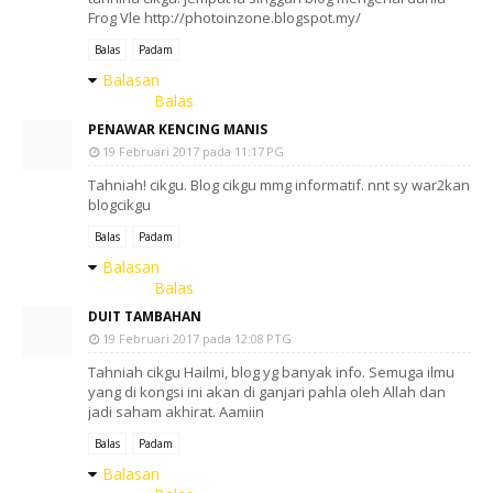
Frog Vle http://photoinzone.blogspot.my/
Balas
Padam
Balasan
Balas
PENAWAR KENCING MANIS
19 Februari 2017 pada 11:17 PG
Tahniah! cikgu. Blog cikgu mmg informatif. nnt sy war2kan
blogcikgu
Balas
Padam
Balasan
Balas
DUIT TAMBAHAN
19 Februari 2017 pada 12:08 PTG
Tahniah cikgu Hailmi, blog yg banyak info. Semuga ilmu
yang di kongsi ini akan di ganjari pahla oleh Allah dan
jadi saham akhirat. Aamiin
Balas
Padam
Balasan