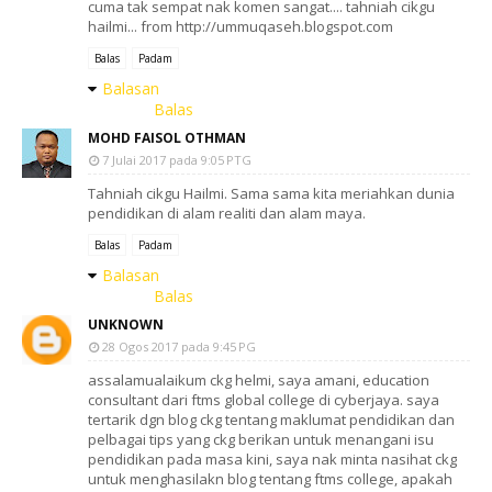
cuma tak sempat nak komen sangat.... tahniah cikgu
hailmi... from http://ummuqaseh.blogspot.com
Balas
Padam
Balasan
Balas
MOHD FAISOL OTHMAN
7 Julai 2017 pada 9:05 PTG
Tahniah cikgu Hailmi. Sama sama kita meriahkan dunia
pendidikan di alam realiti dan alam maya.
Balas
Padam
Balasan
Balas
UNKNOWN
28 Ogos 2017 pada 9:45 PG
assalamualaikum ckg helmi, saya amani, education
consultant dari ftms global college di cyberjaya. saya
tertarik dgn blog ckg tentang maklumat pendidikan dan
pelbagai tips yang ckg berikan untuk menangani isu
pendidikan pada masa kini, saya nak minta nasihat ckg
untuk menghasilakn blog tentang ftms college, apakah