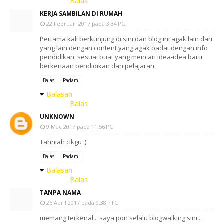
Balas
KERJA SAMBILAN DI RUMAH
22 Februari 2017 pada 3:34 PG
Pertama kali berkunjung di sini dan blog ini agak lain dari
yang lain dengan content yang agak padat dengan info
pendidikan, sesuai buat yang mencari idea-idea baru
berkenaan pendidikan dan pelajaran.
Balas
Padam
Balasan
Balas
UNKNOWN
9 Mac 2017 pada 11:56 PG
Tahniah cikgu :)
Balas
Padam
Balasan
Balas
TANPA NAMA
26 April 2017 pada 9:38 PTG
memang terkenal... saya pon selalu blogwalking sini...