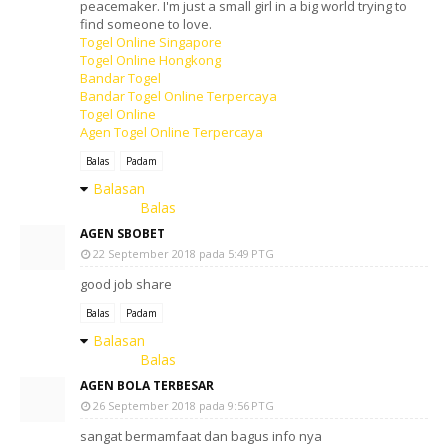
peacemaker. I'm just a small girl in a big world trying to
find someone to love.
Togel Online Singapore
Togel Online Hongkong
Bandar Togel
Bandar Togel Online Terpercaya
Togel Online
Agen Togel Online Terpercaya
Balas
Padam
Balasan
Balas
AGEN SBOBET
22 September 2018 pada 5:49 PTG
good job share
Balas
Padam
Balasan
Balas
AGEN BOLA TERBESAR
26 September 2018 pada 9:56 PTG
sangat bermamfaat dan bagus info nya