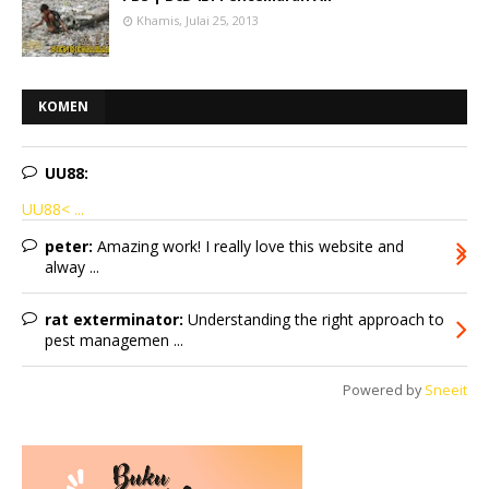
Khamis, Julai 25, 2013
KOMEN
UU88:
UU88< ...
peter:
Amazing work! I really love this website and
alway ...
rat exterminator:
Understanding the right approach to
pest managemen ...
Powered by
Sneeit