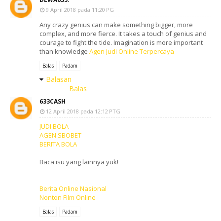
9 April 2018 pada 11:20 PG
Any crazy genius can make something bigger, more
complex, and more fierce. It takes a touch of genius and
courage to fight the tide. Imagination is more important
than knowledge
Agen Judi Online Terpercaya
Balas
Padam
Balasan
Balas
633CASH
12 April 2018 pada 12:12 PTG
JUDI BOLA
AGEN SBOBET
BERITA BOLA
Baca isu yang lainnya yuk!
Berita Online Nasional
Nonton Film Online
Balas
Padam