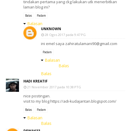
tindakan pertama yang ckg lakukan utk menerbitkan
laman blog ini?
Balas
Padam
Balasan
UNKNOWN
28 Ogos 2017 pada 9:47 PG
ini emel saya zahiratulamani90@gmail.com
Padam
Balasan
Balas
Balas
HADI KREATIF
21 November 2017 pada 10:38 PTG
nice postingan.
visit to my blog https://adi-kudajantan.blogspot.com/
Balas
Padam
Balasan
Balas
DEWA633.