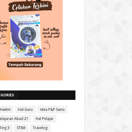
EGORIES
 Hailmi
Hal Guru
Idea P&P Sains
lajaran Abad 21
Hal Pelajar
Ting 3
STEM
Travelog