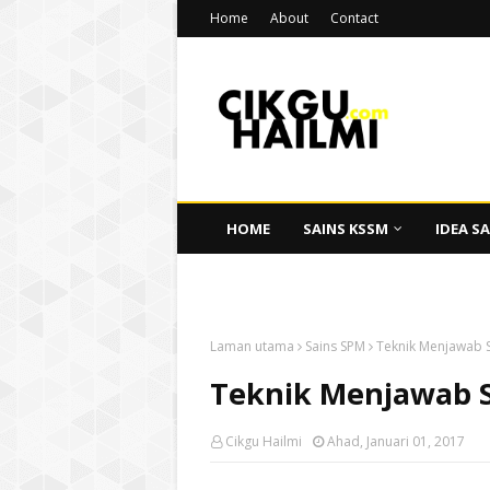
Home
About
Contact
HOME
SAINS KSSM
IDEA SA
CIKGU HAILMI
Laman utama
Sains SPM
Teknik Menjawab S
Teknik Menjawab S
Cikgu Hailmi
Ahad, Januari 01, 2017