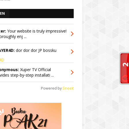
EN
er:
Your website is truly impressive!
oroughly enj ...
AYER4D:
dor dor dor JP bossku
r4D
onymous:
Xuper TV Official
vides step-by-step installati ...
Powered by
Sneeit