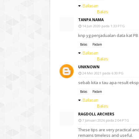
Balasan
Balas
TANPA NAMA
14 Jun 2020 pada 1:33 PTG
knp yg penjadualan data kat PB 
Balas
Padam
Balasan
Balas
UNKNOWN
24 Mei 2021 pada 6:30 PG
sebab kita x tau apa result eksp
Balas
Padam
Balasan
Balas
RAGDOLL ARCHERS
7 Januari 2026 pada 2:04 PTG
These tips are very practical and
remains timeless and useful.