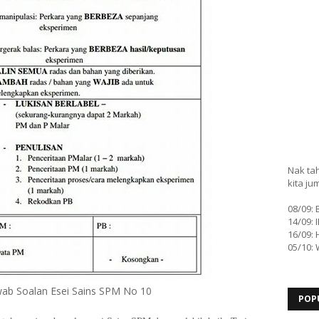
Nak tah
kita ju
08/09:
14/09: 
16/09: 
05/10:
ab Soalan Esei Sains SPM No 10
POP