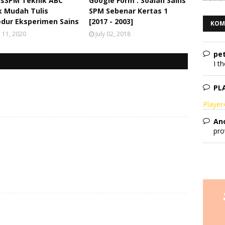
nsSPM Teknik ABC
Google Form : Soalan Sains
k Mudah Tulis
SPM Sebenar Kertas 1
dur Eksperimen Sains
[2017 - 2003]
KOM
l 11, 2020
July 02, 2018
pet
I th
PL
Playe
An
pro