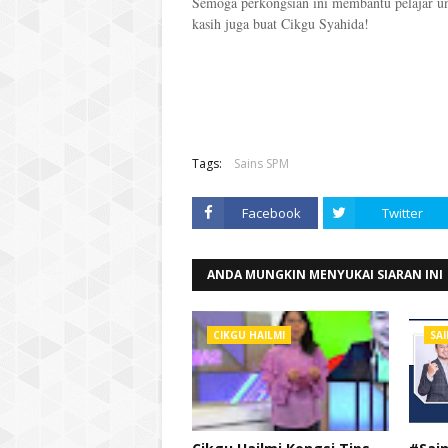
Semoga perkongsian ini membantu pelajar un
kasih juga buat Cikgu Syahida!
Tags:
Sains SPM
Facebook
Twitter
ANDA MUNGKIN MENYUKAI SIARAN INI
CIKGU HAILMI
SAI