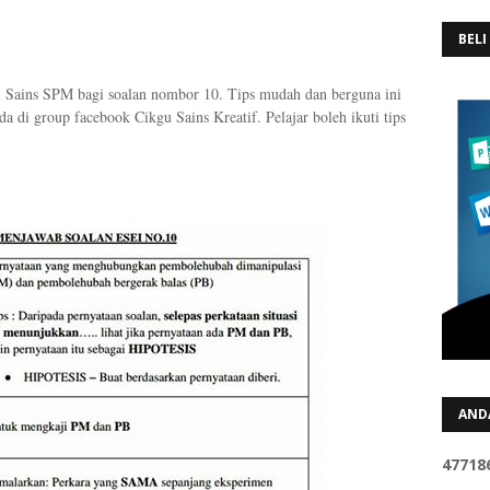
BELI
i Sains SPM bagi soalan nombor 10. Tips mudah dan berguna ini
a di group facebook Cikgu Sains Kreatif. Pelajar boleh ikuti tips
AND
4
7
7
1
8