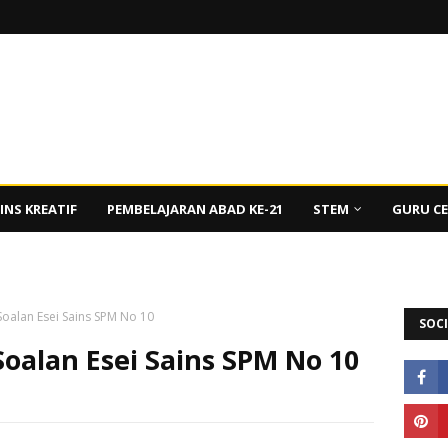
INS KREATIF
PEMBELAJARAN ABAD KE-21
STEM
GURU C
oalan Esei Sains SPM No 10
SOCI
oalan Esei Sains SPM No 10