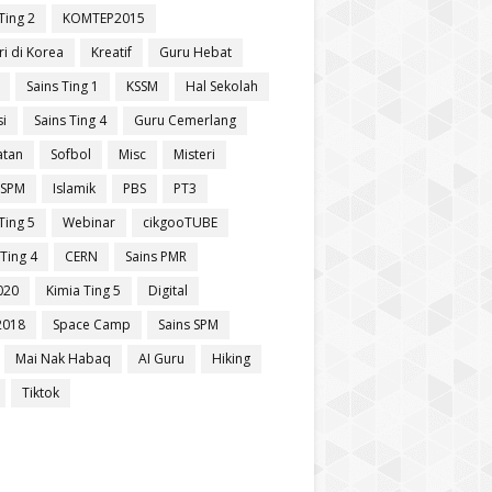
Ting 2
KOMTEP2015
ri di Korea
Kreatif
Guru Hebat
Sains Ting 1
KSSM
Hal Sekolah
si
Sains Ting 4
Guru Cemerlang
atan
Sofbol
Misc
Misteri
 SPM
Islamik
PBS
PT3
Ting 5
Webinar
cikgooTUBE
Ting 4
CERN
Sains PMR
020
Kimia Ting 5
Digital
2018
Space Camp
Sains SPM
Mai Nak Habaq
AI Guru
Hiking
Tiktok