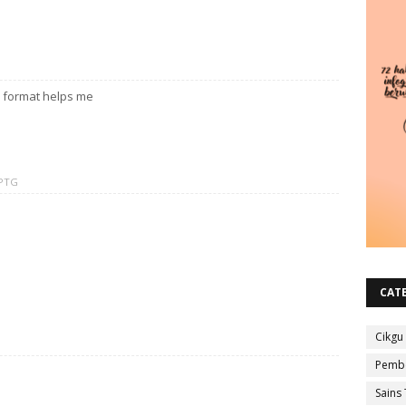
s format helps me
 PTG
CAT
Cikgu
G
Pembe
Sains 