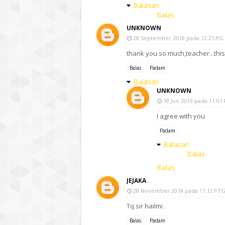
Balasan
Balas
UNKNOWN
28 September 2018 pada 12:25 PG
thank you so much,teacher...thi
Balas
Padam
Balasan
UNKNOWN
18 Jun 2019 pada 11:01
I agree with you
Padam
Balasan
Balas
Balas
JEJAKA
28 November 2018 pada 11:12 PT
Tq sir hailmi .
Balas
Padam