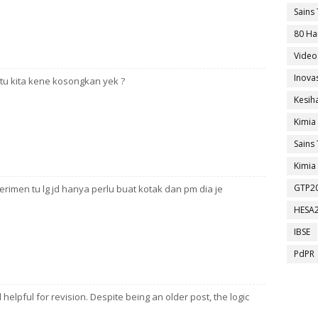
Sains 
80 Ha
Video
Inova
tu kita kene kosongkan yek ?
Kesih
Kimia
Sains 
Kimia 
GTP2
erimen tu lg jd hanya perlu buat kotak dan pm dia je
HESA
IBSE
PdPR
 helpful for revision. Despite being an older post, the logic