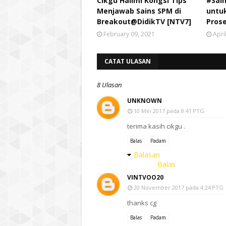
Cikgu Hailmi Kongsi Tips
#Sai
Menjawab Sains SPM di
untu
Breakout@DidikTV [NTV7]
Prose
February 09, 2021
Apri
CATAT ULASAN
8 Ulasan
UNKNOWN
10 Mei 2017 pada 8:41 PTG
terima kasih cikgu .
Balas
Padam
Balasan
Balas
VINTVOO20
20 November 2017 pada 4:24 PTG
thanks cg
Balas
Padam