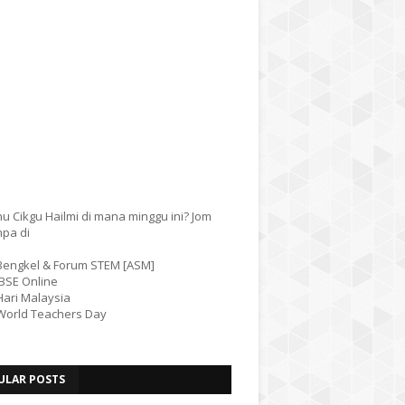
u Cikgu Hailmi di mana minggu ini? Jom
mpa di
 Bengkel & Forum STEM [ASM]
IBSE Online
Hari Malaysia
 World Teachers Day
ULAR POSTS