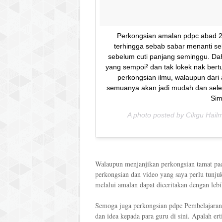
Perkongsian amalan pdpc abad 2
terhingga sebab sabar menanti sel
sebelum cuti panjang seminggu. Dah
yang sempoi² dan tak lokek nak bert
perkongsian ilmu, walaupun dari
semuanya akan jadi mudah dan sele
Sim
A photo posted by Cikgu Hail
Walaupun menjanjikan perkongsian tamat pada
perkongsian dan video yang saya perlu tunj
melalui amalan dapat diceritakan dengan lebi
Semoga juga perkongsian pdpc Pembelajara
dan idea kepada para guru di sini. Apalah er