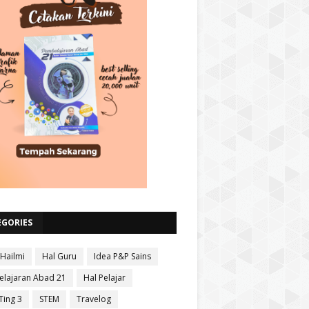
EGORIES
 Hailmi
Hal Guru
Idea P&P Sains
lajaran Abad 21
Hal Pelajar
Ting 3
STEM
Travelog