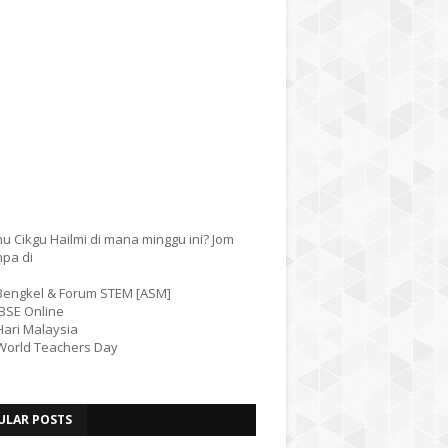
u Cikgu Hailmi di mana minggu ini? Jom
mpa di
 Bengkel & Forum STEM [ASM]
IBSE Online
Hari Malaysia
 World Teachers Day
ULAR POSTS