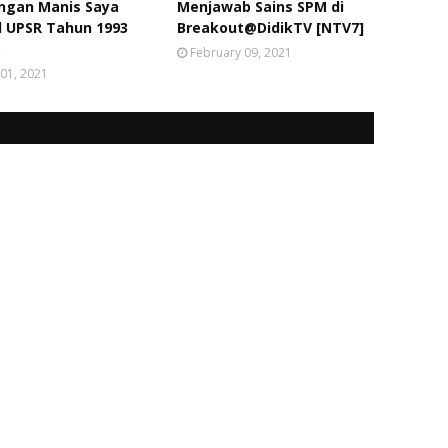
ngan Manis Saya
Menjawab Sains SPM di
l UPSR Tahun 1993
Breakout@DidikTV [NTV7]
.
February 09, 2021
01, 2021