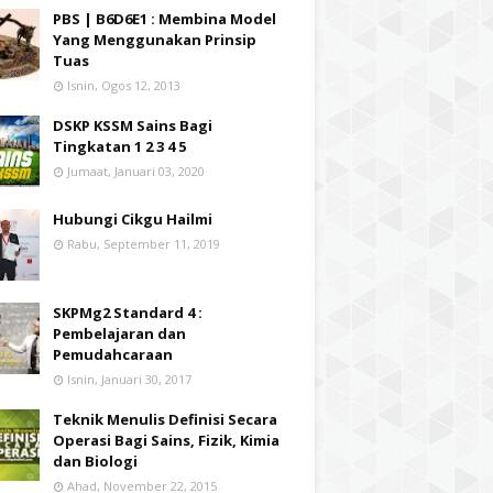
PBS | B6D6E1 : Membina Model
Yang Menggunakan Prinsip
Tuas
Isnin, Ogos 12, 2013
DSKP KSSM Sains Bagi
Tingkatan 1 2 3 4 5
Jumaat, Januari 03, 2020
Hubungi Cikgu Hailmi
Rabu, September 11, 2019
SKPMg2 Standard 4 :
Pembelajaran dan
Pemudahcaraan
Isnin, Januari 30, 2017
Teknik Menulis Definisi Secara
Operasi Bagi Sains, Fizik, Kimia
dan Biologi
Ahad, November 22, 2015