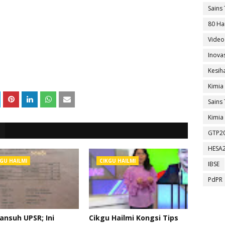
Sains 
80 Ha
Video
Inova
Kesih
Kimia
Sains 
Kimia 
GTP2
HESA
GU HAILMI
CIKGU HAILMI
IBSE
PdPR
ansuh UPSR; Ini
Cikgu Hailmi Kongsi Tips