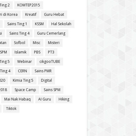
Ting 2
KOMTEP2015
ri di Korea
Kreatif
Guru Hebat
Sains Ting 1
KSSM
Hal Sekolah
si
Sains Ting 4
Guru Cemerlang
atan
Sofbol
Misc
Misteri
 SPM
Islamik
PBS
PT3
Ting 5
Webinar
cikgooTUBE
Ting 4
CERN
Sains PMR
020
Kimia Ting 5
Digital
2018
Space Camp
Sains SPM
Mai Nak Habaq
AI Guru
Hiking
Tiktok