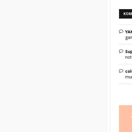
KOM
YA
gam
Sup
not
col
mur