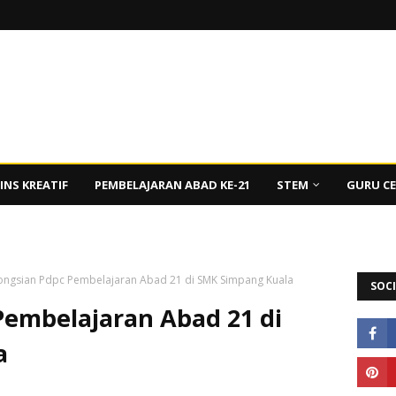
INS KREATIF
PEMBELAJARAN ABAD KE-21
STEM
GURU C
ongsian Pdpc Pembelajaran Abad 21 di SMK Simpang Kuala
SOCI
Pembelajaran Abad 21 di
a