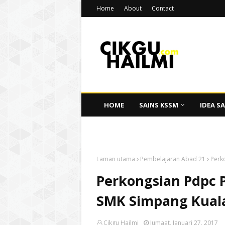
Home
About
Contact
HOME
SAINS KSSM
IDEA SA
CIKGU HAILMI
Laman utama
Pembelajaran Abad 21
Perk
Perkongsian Pdpc 
SMK Simpang Kual
Cikgu Hailmi
Jumaat, Januari 27, 2017