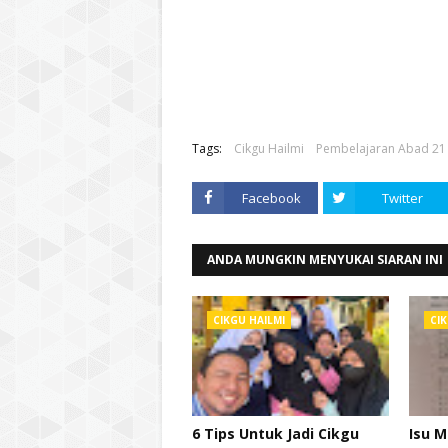
Tags:
Cikgu Hailmi
Pembelajaran Abad 21
Facebook
Twitter
ANDA MUNGKIN MENYUKAI SIARAN INI
CIKGU HAILMI
CIK
6 Tips Untuk Jadi Cikgu
Isu M