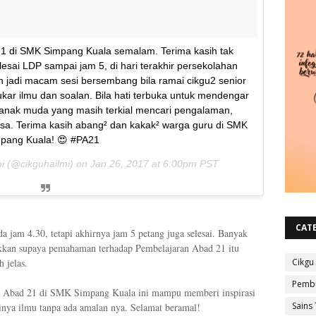
1 di SMK Simpang Kuala semalam. Terima kasih tak
esai LDP sampai jam 5, di hari terakhir persekolahan
 jadi macam sesi bersembang bila ramai cikgu2 senior
ukar ilmu dan soalan. Bila hati terbuka untuk mendengar
 anak muda yang masih terkial mencari pengalaman,
sa. Terima kasih abang² dan kakak² warga guru di SMK
pang Kuala! 😍 #PA21
mi (@cikguhailmi) on
Jan 26, 2017 at 6:00pm PST
CAT
 jam 4.30, tetapi akhirnya jam 5 petang juga selesai. Banyak
ukkan supaya pemahaman terhadap Pembelajaran Abad 21 itu
h jelas.
Cikgu
Pembe
n Abad 21 di SMK Simpang Kuala ini mampu memberi inspirasi
Sains 
tinya ilmu tanpa ada amalan nya. Selamat beramal!