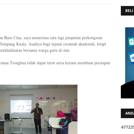
BELI
un Baru Cina, saya menerima satu lagi jemputan perkongsian
impang Kuala. Asalnya bagi tujuan ceramah akademik, tetapi
perkhidmatan bersama warga guru di sini.
unan Tionghua tidak dapat turut serta kerana membuat persiapan
AND
4
7
7
2
2