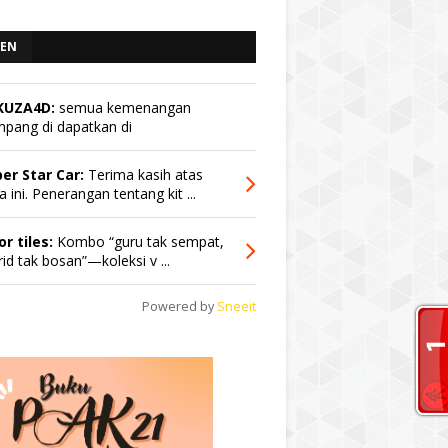
EN
KUZA4D:
semua kemenangan
pang di dapatkan di
er Star Car:
Terima kasih atas
a ini. Penerangan tentang kit ...
or tiles:
Kombo “guru tak sempat,
id tak bosan”—koleksi v ...
Powered by
Sneeit