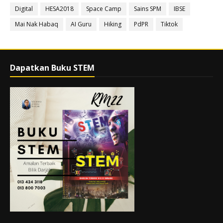
Digital
HESA2018
Space Camp
Sains SPM
IBSE
Mai Nak Habaq
AI Guru
Hiking
PdPR
Tiktok
Dapatkan Buku STEM