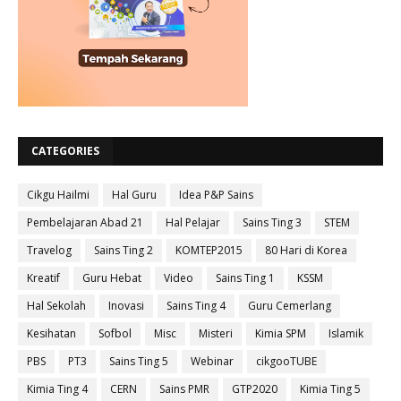
CATEGORIES
Cikgu Hailmi
Hal Guru
Idea P&P Sains
Pembelajaran Abad 21
Hal Pelajar
Sains Ting 3
STEM
Travelog
Sains Ting 2
KOMTEP2015
80 Hari di Korea
Kreatif
Guru Hebat
Video
Sains Ting 1
KSSM
Hal Sekolah
Inovasi
Sains Ting 4
Guru Cemerlang
Kesihatan
Sofbol
Misc
Misteri
Kimia SPM
Islamik
PBS
PT3
Sains Ting 5
Webinar
cikgooTUBE
Kimia Ting 4
CERN
Sains PMR
GTP2020
Kimia Ting 5