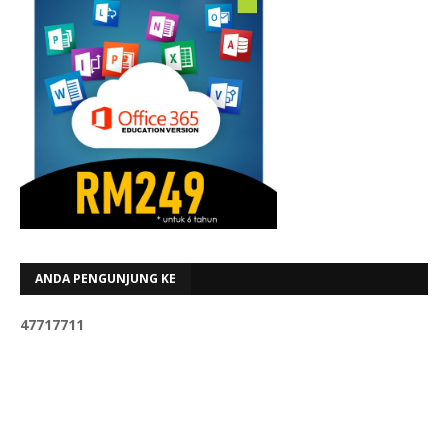
ANDA PENGUNJUNG KE
4
7
7
1
7
7
1
1