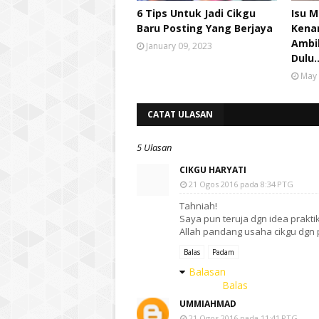
6 Tips Untuk Jadi Cikgu
Isu M
Baru Posting Yang Berjaya
Kena
Ambi
January 09, 2023
Dulu.
May 
CATAT ULASAN
5 Ulasan
CIKGU HARYATI
21 Ogos 2016 pada 8:34 PTG
Tahniah!
Saya pun teruja dgn idea prakti
Allah pandang usaha cikgu dgn
Balas
Padam
Balasan
Balas
UMMIAHMAD
21 Ogos 2016 pada 11:41 PTG