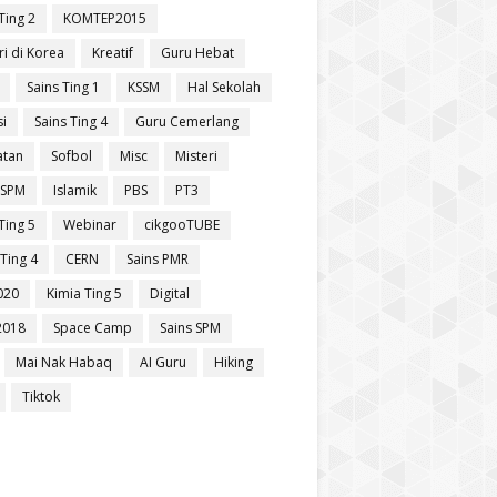
Ting 2
KOMTEP2015
ri di Korea
Kreatif
Guru Hebat
Sains Ting 1
KSSM
Hal Sekolah
si
Sains Ting 4
Guru Cemerlang
atan
Sofbol
Misc
Misteri
 SPM
Islamik
PBS
PT3
Ting 5
Webinar
cikgooTUBE
Ting 4
CERN
Sains PMR
020
Kimia Ting 5
Digital
2018
Space Camp
Sains SPM
Mai Nak Habaq
AI Guru
Hiking
Tiktok