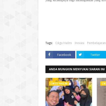
Tags:
Cikgu Hailmi
Inovasi
Pembelajaran
Facebook
Twitter
ANDA MUNGKIN MENYUKAI SIARAN INI
CIKGU HAILMI
CIK