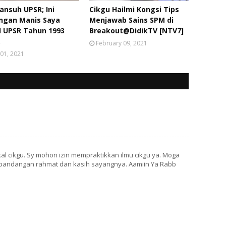
ansuh UPSR; Ini
Cikgu Hailmi Kongsi Tips
ngan Manis Saya
Menjawab Sains SPM di
l UPSR Tahun 1993
Breakout@DidikTV [NTV7]
.
February 09, 2021
01, 2021
kal cikgu. Sy mohon izin mempraktikkan ilmu cikgu ya. Moga
 pandangan rahmat dan kasih sayangnya. Aamiin Ya Rabb