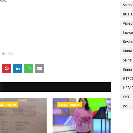
Sains 
80 Ha
Video
Inova
Kesih
Kimia
 Abad 21
Sains 
Kimia 
GTP2
HESA
IBSE
GU HAILMI
CIKGU HAILMI
PdPR