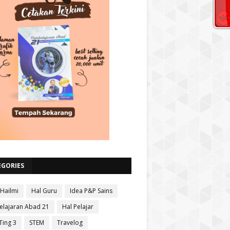
EGORIES
 Hailmi
Hal Guru
Idea P&P Sains
lajaran Abad 21
Hal Pelajar
Ting 3
STEM
Travelog