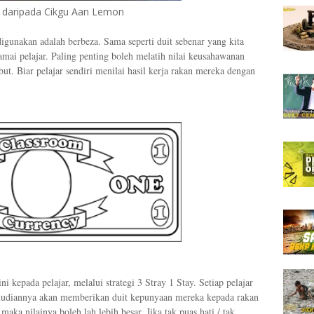
l daripada Cikgu Aan Lemon
igunakan adalah berbeza. Sama seperti duit sebenar yang kita
amai pelajar. Paling penting boleh melatih nilai keusahawanan
t. Biar pelajar sendiri menilai hasil kerja rakan mereka dengan
kepada pelajar, melalui strategi 3 Stray 1 Stay. Setiap pelajar
emudiannya akan memberikan duit kepunyaan mereka kepada rakan
ka nilainya boleh lah lebih besar. Jika tak puas hati / tak