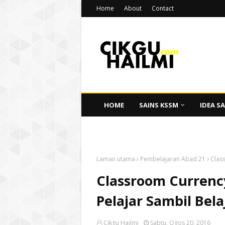
Home
About
Contact
HOME
SAINS KSSM
IDEA SA
CIKGU HAILMI
Laman utama
Pembelajaran Abad 21
Clas
Classroom Currenc
Pelajar Sambil Bela
Cikgu Hailmi
Sabtu, Ogos 20, 2016