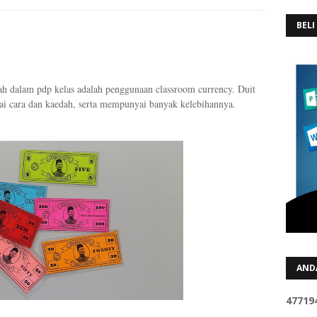
BELI
ah dalam pdp kelas adalah penggunaan classroom currency. Duit
gai cara dan kaedah, serta mempunyai banyak kelebihannya.
AND
4
7
7
1
9