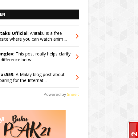
EN
taku Official:
Anitaku is a free
site where you can watch anim ...
englev:
This post really helps clarify
 difference betw ...
cas559:
A Malay blog post about
paring for the Internat ...
Powered by
Sneeit