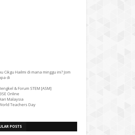
u Cikgu Hailmi di mana minggu ini? Jom
mpa di
 Bengkel & Forum STEM [ASM]
IBSE Online
Hari Malaysia
 World Teachers Day
ULAR POSTS