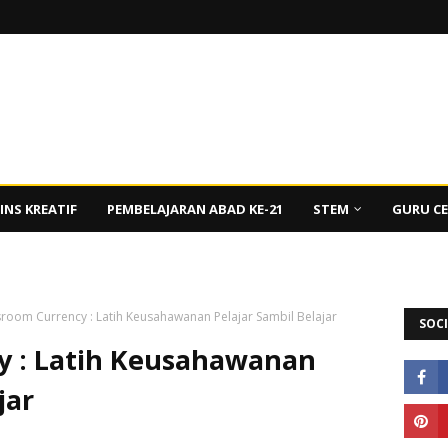
INS KREATIF
PEMBELAJARAN ABAD KE-21
STEM
GURU C
sroom Currency : Latih Keusahawanan Pelajar Sambil Belajar
SOCI
y : Latih Keusahawanan
jar