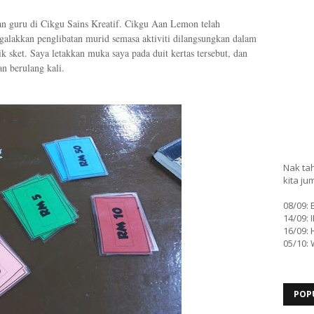
an guru di Cikgu Sains Kreatif. Cikgu Aan Lemon telah
lakkan penglibatan murid semasa aktiviti dilangsungkan dalam
k sket. Saya letakkan muka saya pada duit kertas tersebut, dan
an berulang kali.
Nak tah
kita ju
08/09:
14/09: 
16/09: 
05/10:
POP