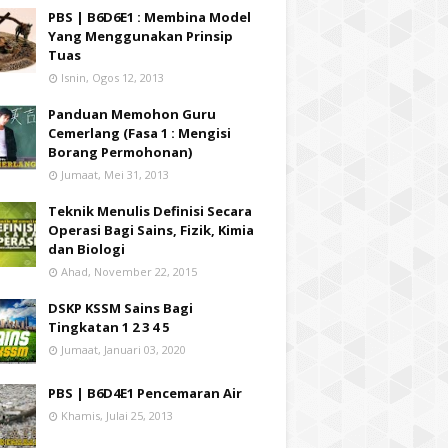
PBS | B6D6E1 : Membina Model
Yang Menggunakan Prinsip
Tuas
Isnin, Ogos 12, 2013
Panduan Memohon Guru
Cemerlang (Fasa 1 : Mengisi
Borang Permohonan)
Jumaat, Mei 31, 2013
Teknik Menulis Definisi Secara
Operasi Bagi Sains, Fizik, Kimia
dan Biologi
Ahad, November 22, 2015
DSKP KSSM Sains Bagi
Tingkatan 1 2 3 4 5
Jumaat, Januari 03, 2020
PBS | B6D4E1 Pencemaran Air
Khamis, Julai 25, 2013