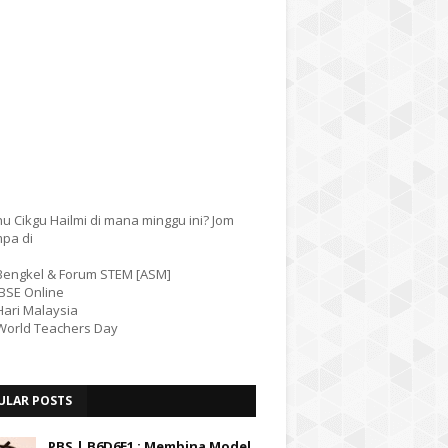
u Cikgu Hailmi di mana minggu ini? Jom
mpa di
 Bengkel & Forum STEM [ASM]
IBSE Online
Hari Malaysia
 World Teachers Day
ULAR POSTS
PBS | B6D6E1 : Membina Model