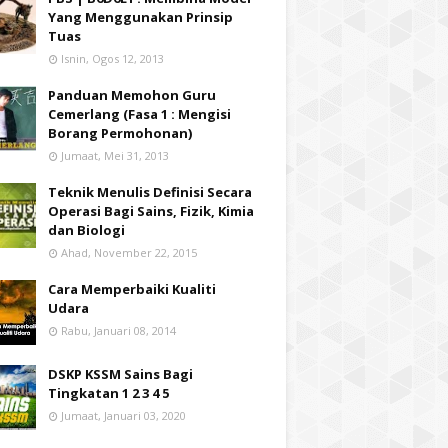
Yang Menggunakan Prinsip
Tuas
Isnin, Ogos 12, 2013
Panduan Memohon Guru
Cemerlang (Fasa 1 : Mengisi
Borang Permohonan)
Jumaat, Mei 31, 2013
Teknik Menulis Definisi Secara
Operasi Bagi Sains, Fizik, Kimia
dan Biologi
Ahad, November 22, 2015
Cara Memperbaiki Kualiti
Udara
Rabu, Januari 08, 2014
DSKP KSSM Sains Bagi
Tingkatan 1 2 3 4 5
Jumaat, Januari 03, 2020