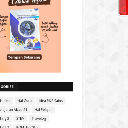
EGORIES
 Hailmi
Hal Guru
Idea P&P Sains
lajaran Abad 21
Hal Pelajar
Ting 3
STEM
Travelog
Ting 2
KOMTEP2015