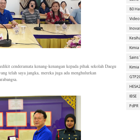
80 Ha
Video
Inova
Kesih
Kimia
Sains 
sedikit cenderamata kenang-kenangan kepada pihak sekolah Daegu
Kimia 
yang telah saya jangka, mereka juga ada menghulurkan
GTP2
arabangsa.
HESA
IBSE
PdPR