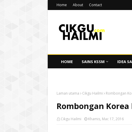
Home
About
Contact
HOME
SAINS KSSM
IDEA SA
CIKGU HAILMI
Laman utama
Cikgu Hailmi
Rombongan Kore
Rombongan Korea 
Cikgu Hailmi
Khamis, Mac 17, 2016