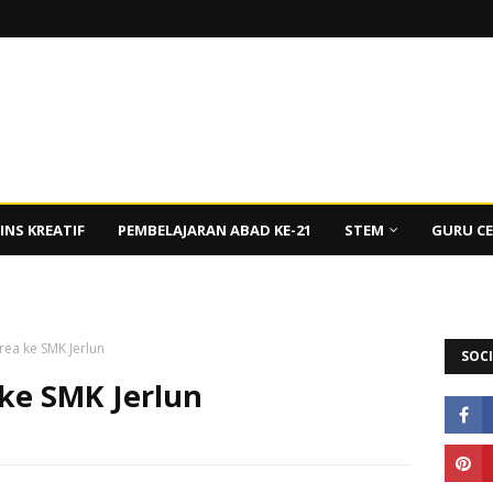
INS KREATIF
PEMBELAJARAN ABAD KE-21
STEM
GURU C
a ke SMK Jerlun
SOCI
ke SMK Jerlun