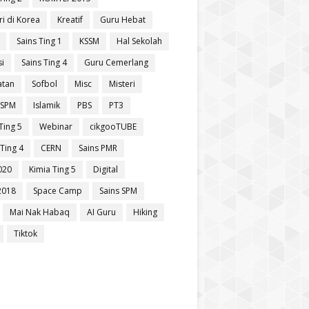
ri di Korea
Kreatif
Guru Hebat
Sains Ting 1
KSSM
Hal Sekolah
si
Sains Ting 4
Guru Cemerlang
atan
Sofbol
Misc
Misteri
 SPM
Islamik
PBS
PT3
Ting 5
Webinar
cikgooTUBE
Ting 4
CERN
Sains PMR
020
Kimia Ting 5
Digital
2018
Space Camp
Sains SPM
Mai Nak Habaq
AI Guru
Hiking
Tiktok