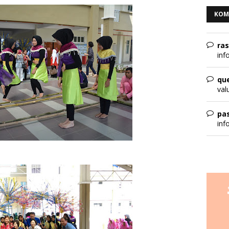
KOM
ra
info
qu
val
pa
info