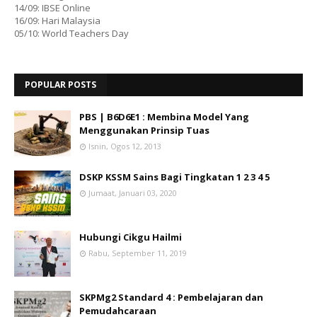
14/09: IBSE Online
16/09: Hari Malaysia
05/10: World Teachers Day
POPULAR POSTS
PBS | B6D6E1 : Membina Model Yang
Menggunakan Prinsip Tuas
Isnin, Ogos 12, 2013
DSKP KSSM Sains Bagi Tingkatan 1 2 3 4 5
Jumaat, Januari 03, 2020
Hubungi Cikgu Hailmi
Rabu, September 11, 2019
SKPMg2 Standard 4 : Pembelajaran dan
Pemudahcaraan