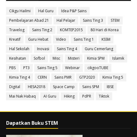
Cikgu Hailmi
Hal Guru
Idea P&P Sains
Pembelajaran Abad 21
Hal Pelajar
Sains Ting 3
STEM
Travelog
Sains Ting 2
KOMTEP2015
80 Hari di Korea
Kreatif
Guru Hebat
Video
Sains Ting 1
KSSM
Hal Sekolah
Inovasi
Sains Ting 4
Guru Cemerlang
Kesihatan
Sofbol
Misc
Misteri
Kimia SPM
Islamik
PBS
PT3
Sains Ting 5
Webinar
cikgooTUBE
Kimia Ting 4
CERN
Sains PMR
GTP2020
Kimia Ting 5
Digital
HESA2018
Space Camp
Sains SPM
IBSE
Mai Nak Habaq
AI Guru
Hiking
PdPR
Tiktok
Dapatkan Buku STEM