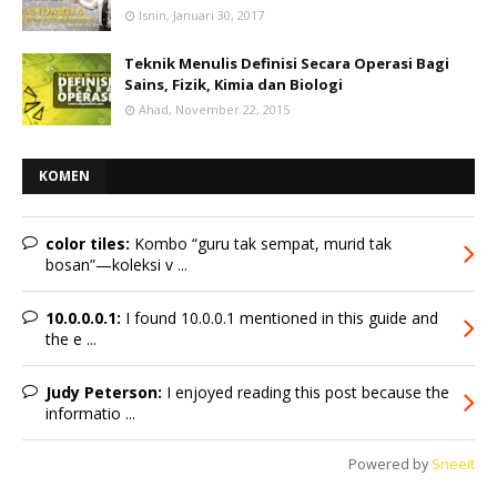
Isnin, Januari 30, 2017
Teknik Menulis Definisi Secara Operasi Bagi
Sains, Fizik, Kimia dan Biologi
Ahad, November 22, 2015
KOMEN
color tiles:
Kombo “guru tak sempat, murid tak
bosan”—koleksi v ...
10.0.0.0.1:
I found 10.0.0.1 mentioned in this guide and
the e ...
Judy Peterson:
I enjoyed reading this post because the
informatio ...
Powered by
Sneeit