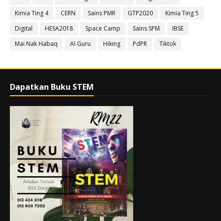
Kimia Ting 4
CERN
Sains PMR
GTP2020
Kimia Ting 5
Digital
HESA2018
Space Camp
Sains SPM
IBSE
Mai Nak Habaq
AI Guru
Hiking
PdPR
Tiktok
Dapatkan Buku STEM