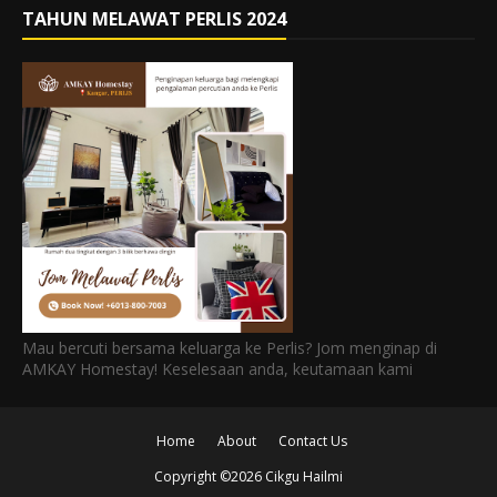
TAHUN MELAWAT PERLIS 2024
Mau bercuti bersama keluarga ke Perlis? Jom menginap di
AMKAY Homestay! Keselesaan anda, keutamaan kami
Home
About
Contact Us
Copyright ©
2026
Cikgu Hailmi