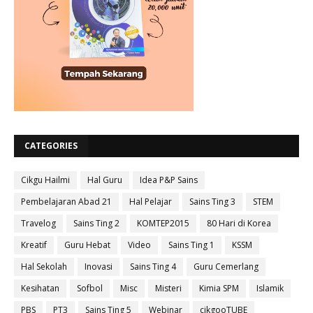
CATEGORIES
Cikgu Hailmi
Hal Guru
Idea P&P Sains
Pembelajaran Abad 21
Hal Pelajar
Sains Ting 3
STEM
Travelog
Sains Ting 2
KOMTEP2015
80 Hari di Korea
Kreatif
Guru Hebat
Video
Sains Ting 1
KSSM
Hal Sekolah
Inovasi
Sains Ting 4
Guru Cemerlang
Kesihatan
Sofbol
Misc
Misteri
Kimia SPM
Islamik
PBS
PT3
Sains Ting 5
Webinar
cikgooTUBE