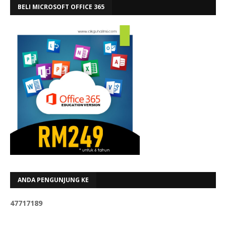
BELI MICROSOFT OFFICE 365
ANDA PENGUNJUNG KE
4
7
7
1
7
1
8
9