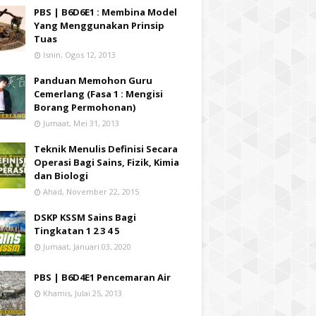
PBS | B6D6E1 : Membina Model
Yang Menggunakan Prinsip
Tuas
Isnin, Ogos 12, 2013
Panduan Memohon Guru
Cemerlang (Fasa 1 : Mengisi
Borang Permohonan)
Jumaat, Mei 31, 2013
Teknik Menulis Definisi Secara
Operasi Bagi Sains, Fizik, Kimia
dan Biologi
Ahad, November 22, 2015
DSKP KSSM Sains Bagi
Tingkatan 1 2 3 4 5
Jumaat, Januari 03, 2020
PBS | B6D4E1 Pencemaran Air
Khamis, Julai 25, 2013