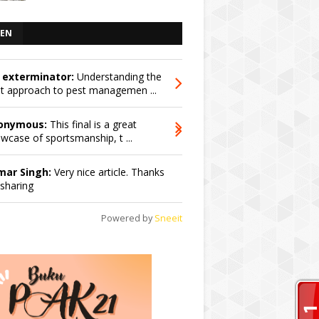
EN
 exterminator:
Understanding the
ht approach to pest managemen ...
onymous:
This final is a great
wcase of sportsmanship, t ...
mar Singh:
Very nice article. Thanks
 sharing
Powered by
Sneeit