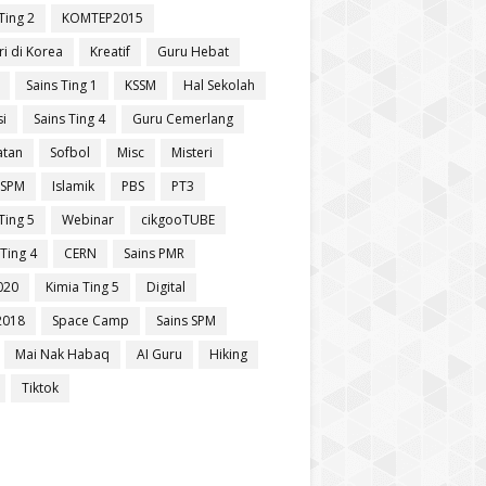
Ting 2
KOMTEP2015
ri di Korea
Kreatif
Guru Hebat
Sains Ting 1
KSSM
Hal Sekolah
si
Sains Ting 4
Guru Cemerlang
atan
Sofbol
Misc
Misteri
 SPM
Islamik
PBS
PT3
Ting 5
Webinar
cikgooTUBE
Ting 4
CERN
Sains PMR
020
Kimia Ting 5
Digital
2018
Space Camp
Sains SPM
Mai Nak Habaq
AI Guru
Hiking
Tiktok