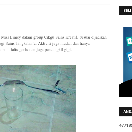
BELI
u Miss Liniey dalam group Cikgu Sains Kreatif. Sesuai dijadikan
bagi Sains Tingkatan 2. Aktiviti juga mudah dan hanya
mah, iaitu garfu dan juga pencungkil gigi.
AND
4
7
7
1
8