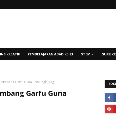
INS KREATIF
PEMBELAJARAN ABAD KE-21
STEM
GURU C
: Seimbang Garfu Guna Pencungkil Gigi
SOCI
Seimbang Garfu Guna