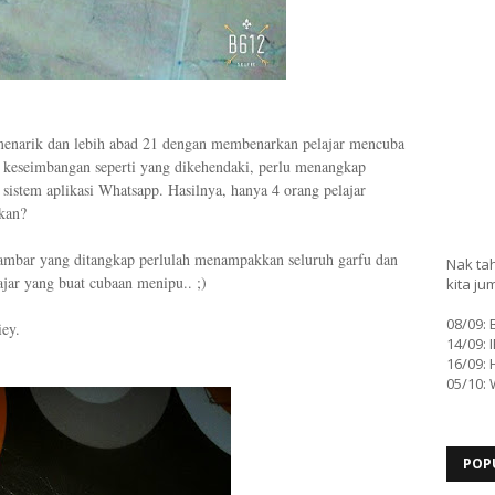
h menarik dan lebih abad 21 dengan membenarkan pelajar mencuba
n keseimbangan seperti yang dikehendaki, perlu menangkap
istem aplikasi Whatsapp. Hasilnya, hanya 4 orang pelajar
kan?
ambar yang ditangkap perlulah menampakkan seluruh garfu dan
Nak tah
lajar yang buat cubaan menipu.. ;)
kita ju
08/09:
iey.
14/09: 
16/09: 
05/10:
POP