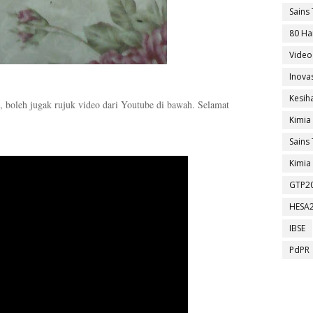
Sains 
80 Ha
Video
Inova
Kesih
i, boleh jugak rujuk video dari Youtube di bawah. Selamat
Kimia
Sains 
Kimia 
GTP2
HESA
IBSE
PdPR