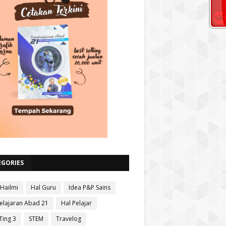
EGORIES
 Hailmi
Hal Guru
Idea P&P Sains
lajaran Abad 21
Hal Pelajar
Ting 3
STEM
Travelog