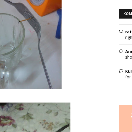
KOM
rat
rig
An
sho
Ku
for