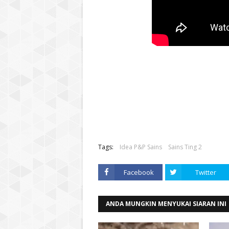
Tags:
Idea P&P Sains
Sains Ting 2
Facebook
Twitter
ANDA MUNGKIN MENYUKAI SIARAN INI