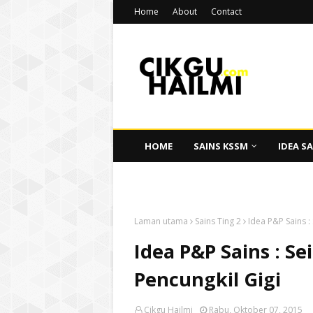
Home
About
Contact
HOME
SAINS KSSM
IDEA SA
CIKGU HAILMI
Laman utama
Sains Ting 2
Idea P&P Sains 
Idea P&P Sains : 
Pencungkil Gigi
Cikgu Hailmi
Rabu, Oktober 07, 2015