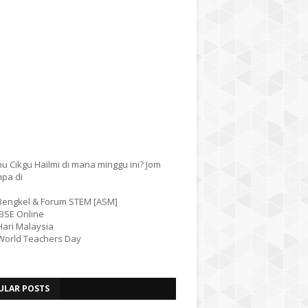
u Cikgu Hailmi di mana minggu ini? Jom
mpa di
 Bengkel & Forum STEM [ASM]
IBSE Online
Hari Malaysia
 World Teachers Day
ULAR POSTS