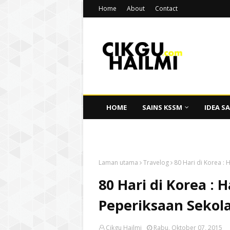
Home
About
Contact
HOME
SAINS KSSM
IDEA SA
CIKGU HAILMI
Laman utama
Travelog
80 Hari di Korea : 
80 Hari di Korea : 
Peperiksaan Sekola
Cikgu Hailmi
Rabu, Oktober 07, 2015