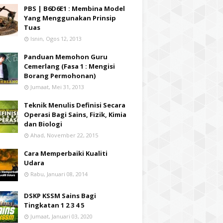
PBS | B6D6E1 : Membina Model
Yang Menggunakan Prinsip
Tuas
Isnin, Ogos 12, 2013
Panduan Memohon Guru
Cemerlang (Fasa 1 : Mengisi
Borang Permohonan)
Jumaat, Mei 31, 2013
Teknik Menulis Definisi Secara
Operasi Bagi Sains, Fizik, Kimia
dan Biologi
Ahad, November 22, 2015
Cara Memperbaiki Kualiti
Udara
Rabu, Januari 08, 2014
DSKP KSSM Sains Bagi
Tingkatan 1 2 3 4 5
Jumaat, Januari 03, 2020