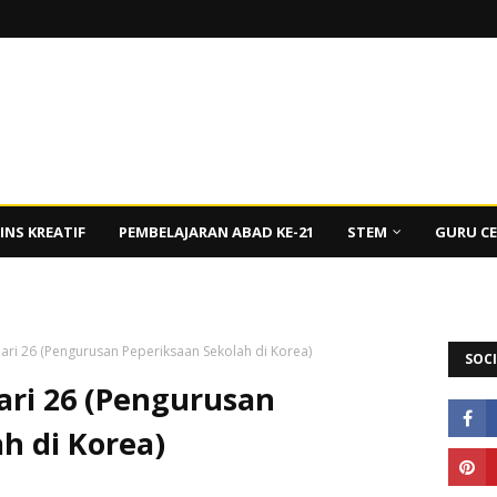
INS KREATIF
PEMBELAJARAN ABAD KE-21
STEM
GURU C
Hari 26 (Pengurusan Peperiksaan Sekolah di Korea)
SOCI
Hari 26 (Pengurusan
h di Korea)