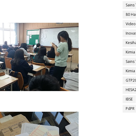
Sains 
80 Ha
Video
Inova
Kesih
Kimia
Sains 
Kimia 
GTP2
HESA
IBSE
PdPR