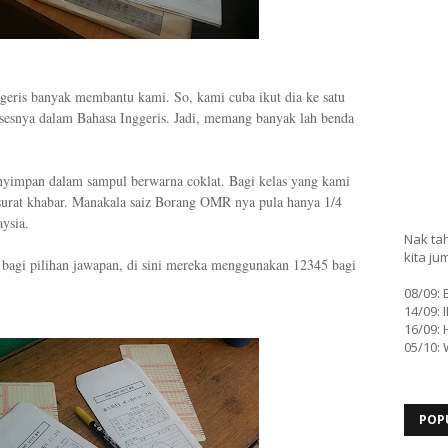
eris banyak membantu kami. So, kami cuba ikut dia ke satu
osesnya dalam Bahasa Inggeris. Jadi, memang banyak lah benda
yimpan dalam sampul berwarna coklat. Bagi kelas yang kami
 surat khabar. Manakala saiz Borang OMR nya pula hanya 1/4
aysia.
Nak tah
kita ju
bagi pilihan jawapan, di sini mereka menggunakan 12345 bagi
08/09:
14/09: 
16/09: 
05/10:
POP