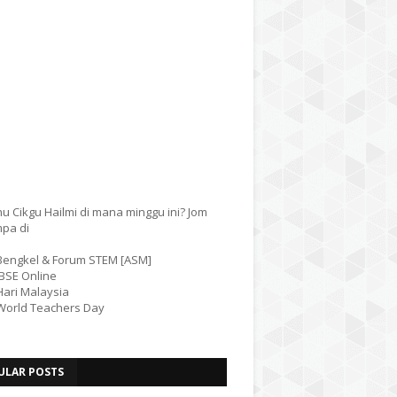
u Cikgu Hailmi di mana minggu ini? Jom
mpa di
 Bengkel & Forum STEM [ASM]
IBSE Online
Hari Malaysia
 World Teachers Day
ULAR POSTS