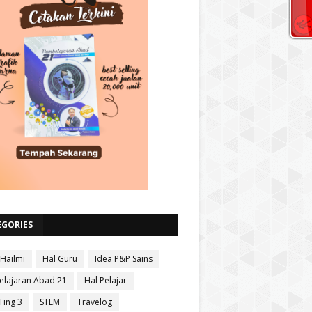
EGORIES
 Hailmi
Hal Guru
Idea P&P Sains
lajaran Abad 21
Hal Pelajar
Ting 3
STEM
Travelog