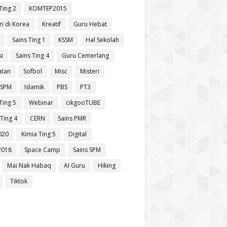
Ting 2
KOMTEP2015
ri di Korea
Kreatif
Guru Hebat
Sains Ting 1
KSSM
Hal Sekolah
si
Sains Ting 4
Guru Cemerlang
atan
Sofbol
Misc
Misteri
 SPM
Islamik
PBS
PT3
Ting 5
Webinar
cikgooTUBE
Ting 4
CERN
Sains PMR
020
Kimia Ting 5
Digital
2018
Space Camp
Sains SPM
Mai Nak Habaq
AI Guru
Hiking
Tiktok