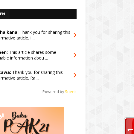
EN
sha kana:
Thank you for sharing this
rmative article. I ...
een:
This article shares some
uable information abou ...
sawa:
Thank you for sharing this
rmative article. Ra ...
Powered by
Sneeit