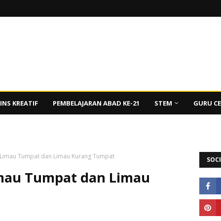
INS KREATIF
PEMBELAJARAN ABAD KE-21
STEM
GURU C
: Limau Tumpat dan Limau Kurang Tumpat
SOCI
Limau Tumpat dan Limau