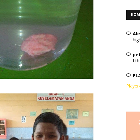
KOM
Al
hig
pet
I th
PL
Playe