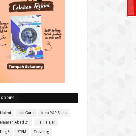
EGORIES
 Hailmi
Hal Guru
Idea P&P Sains
lajaran Abad 21
Hal Pelajar
Ting 3
STEM
Travelog