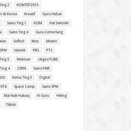
Ting 2
KOMTEP2015
ri di Korea
Kreatif
Guru Hebat
Sains Ting 1
KSSM
Hal Sekolah
si
Sains Ting 4
Guru Cemerlang
atan
Sofbol
Misc
Misteri
 SPM
Islamik
PBS
PT3
Ting 5
Webinar
cikgooTUBE
Ting 4
CERN
Sains PMR
020
Kimia Ting 5
Digital
2018
Space Camp
Sains SPM
Mai Nak Habaq
AI Guru
Hiking
Tiktok