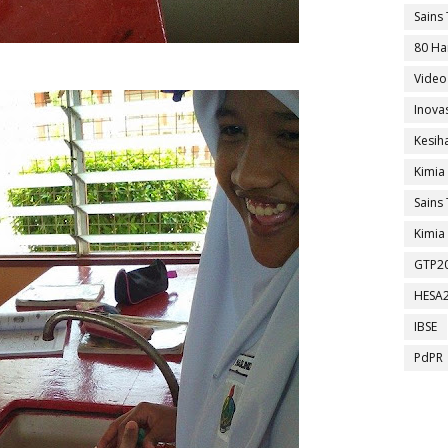
Sains 
80 Ha
Video
Inova
Kesih
Kimia
Sains 
Kimia 
GTP2
HESA
IBSE
PdPR