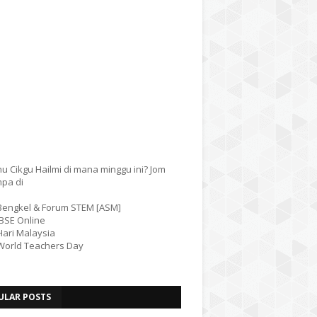
u Cikgu Hailmi di mana minggu ini? Jom
mpa di
 Bengkel & Forum STEM [ASM]
IBSE Online
Hari Malaysia
 World Teachers Day
ULAR POSTS