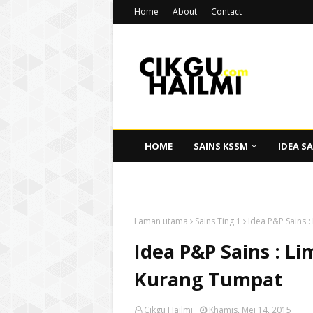
Home
About
Contact
HOME
SAINS KSSM
IDEA SA
CIKGU HAILMI
Laman utama
Sains Ting 1
Idea P&P Sains 
Idea P&P Sains : 
Kurang Tumpat
Cikgu Hailmi
Khamis, Mei 14, 2015