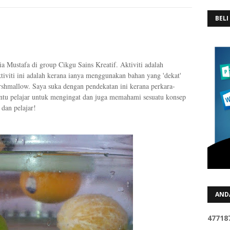
BELI
a Mustafa di group Cikgu Sains Kreatif. Aktiviti adalah
iviti ini adalah kerana ianya menggunakan bahan yang 'dekat'
rshmallow. Saya suka dengan pendekatan ini kerana perkara-
ntu pelajar untuk mengingat dan juga memahami sesuatu konsep
 dan pelajar!
AND
4
7
7
1
8