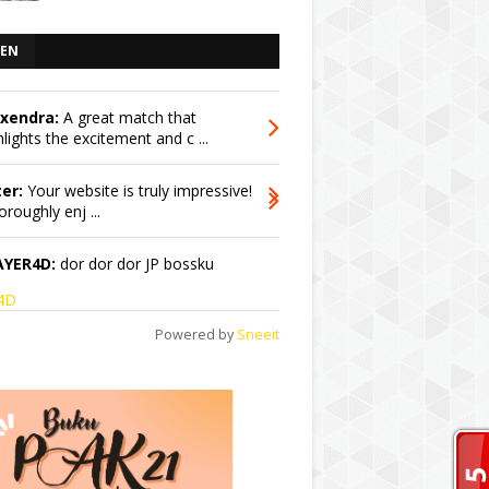
EN
exendra:
A great match that
hlights the excitement and c ...
er:
Your website is truly impressive!
oroughly enj ...
AYER4D:
dor dor dor JP bossku
r4D
Powered by
Sneeit