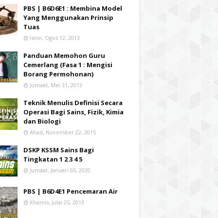
PBS | B6D6E1 : Membina Model
Yang Menggunakan Prinsip
Tuas
Isnin, Ogos 12, 2013
Panduan Memohon Guru
Cemerlang (Fasa 1 : Mengisi
Borang Permohonan)
Jumaat, Mei 31, 2013
Teknik Menulis Definisi Secara
Operasi Bagi Sains, Fizik, Kimia
dan Biologi
Ahad, November 22, 2015
DSKP KSSM Sains Bagi
Tingkatan 1 2 3 4 5
Jumaat, Januari 03, 2020
PBS | B6D4E1 Pencemaran Air
Khamis, Julai 25, 2013