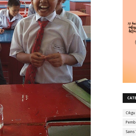
CAT
Cikgu
Pembe
Sains 