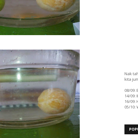
Nak tah
kita ju
08/09:
14/09: 
16/09: 
05/10:
POP