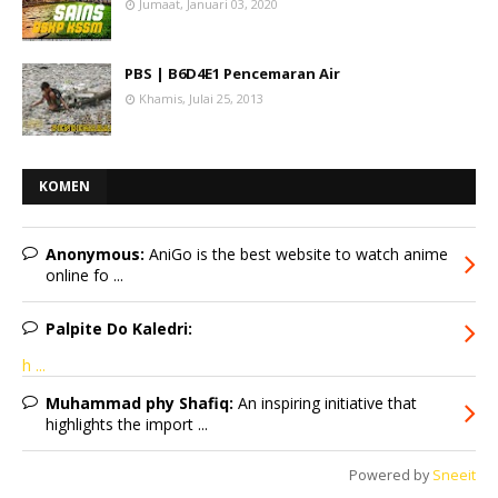
Jumaat, Januari 03, 2020
PBS | B6D4E1 Pencemaran Air
Khamis, Julai 25, 2013
KOMEN
Anonymous:
AniGo is the best website to watch anime
online fo ...
Palpite Do Kaledri:
h ...
Muhammad phy Shafiq:
An inspiring initiative that
highlights the import ...
Powered by
Sneeit