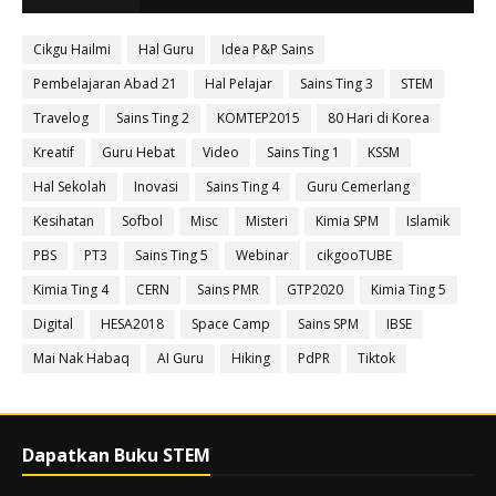
Cikgu Hailmi
Hal Guru
Idea P&P Sains
Pembelajaran Abad 21
Hal Pelajar
Sains Ting 3
STEM
Travelog
Sains Ting 2
KOMTEP2015
80 Hari di Korea
Kreatif
Guru Hebat
Video
Sains Ting 1
KSSM
Hal Sekolah
Inovasi
Sains Ting 4
Guru Cemerlang
Kesihatan
Sofbol
Misc
Misteri
Kimia SPM
Islamik
PBS
PT3
Sains Ting 5
Webinar
cikgooTUBE
Kimia Ting 4
CERN
Sains PMR
GTP2020
Kimia Ting 5
Digital
HESA2018
Space Camp
Sains SPM
IBSE
Mai Nak Habaq
AI Guru
Hiking
PdPR
Tiktok
Dapatkan Buku STEM