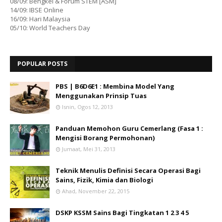
08/09: Bengkel & Forum STEM [ASM]
14/09: IBSE Online
16/09: Hari Malaysia
05/10: World Teachers Day
POPULAR POSTS
PBS | B6D6E1 : Membina Model Yang
Menggunakan Prinsip Tuas
Isnin, Ogos 12, 2013
Panduan Memohon Guru Cemerlang (Fasa 1 :
Mengisi Borang Permohonan)
Jumaat, Mei 31, 2013
Teknik Menulis Definisi Secara Operasi Bagi
Sains, Fizik, Kimia dan Biologi
Ahad, November 22, 2015
DSKP KSSM Sains Bagi Tingkatan 1 2 3 4 5