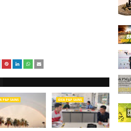
A P&P SAINS
IDEA P&P SAINS