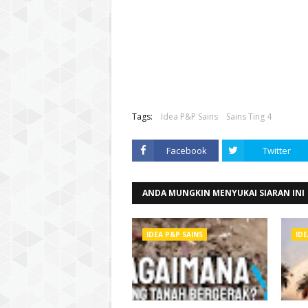
Tags:
Idea P&P Sains
Sains Ting 4
Facebook
Twitter
ANDA MUNGKIN MENYUKAI SIARAN INI
IDEA P&P SAINS
IDE