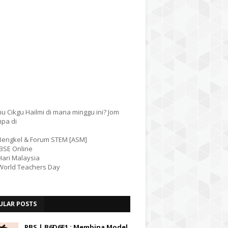
u Cikgu Hailmi di mana minggu ini? Jom
mpa di
 Bengkel & Forum STEM [ASM]
IBSE Online
Hari Malaysia
 World Teachers Day
ULAR POSTS
PBS | B6D6E1 : Membina Model