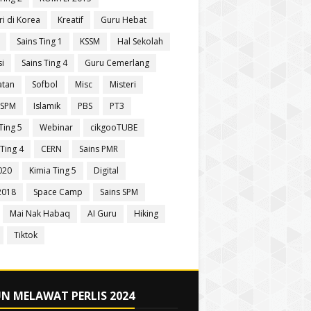
ri di Korea
Kreatif
Guru Hebat
Sains Ting 1
KSSM
Hal Sekolah
si
Sains Ting 4
Guru Cemerlang
atan
Sofbol
Misc
Misteri
 SPM
Islamik
PBS
PT3
Ting 5
Webinar
cikgooTUBE
Ting 4
CERN
Sains PMR
020
Kimia Ting 5
Digital
2018
Space Camp
Sains SPM
Mai Nak Habaq
AI Guru
Hiking
Tiktok
N MELAWAT PERLIS 2024