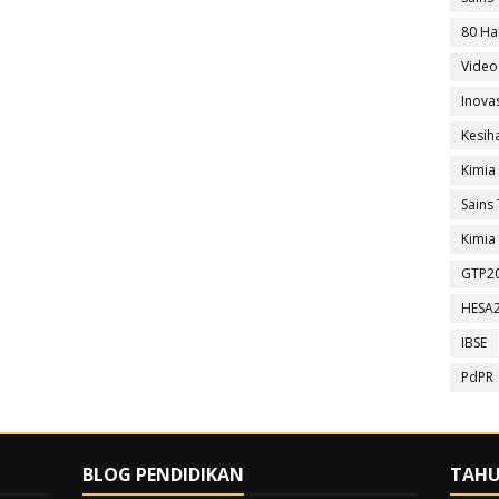
80 Ha
Video
Inova
Kesih
Kimia
Sains 
Kimia 
GTP2
HESA
IBSE
PdPR
BLOG PENDIDIKAN
TAHU