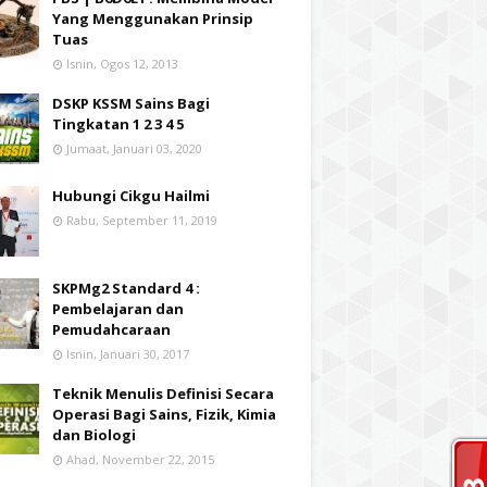
Yang Menggunakan Prinsip
Tuas
Isnin, Ogos 12, 2013
DSKP KSSM Sains Bagi
Tingkatan 1 2 3 4 5
Jumaat, Januari 03, 2020
Hubungi Cikgu Hailmi
Rabu, September 11, 2019
SKPMg2 Standard 4 :
Pembelajaran dan
Pemudahcaraan
Isnin, Januari 30, 2017
Teknik Menulis Definisi Secara
Operasi Bagi Sains, Fizik, Kimia
dan Biologi
Ahad, November 22, 2015