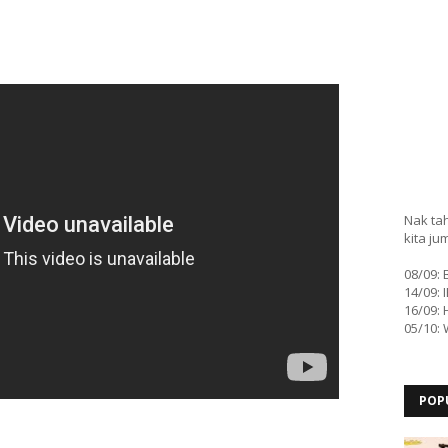
Nak tah
kita ju
08/09:
14/09: 
16/09: 
05/10:
POP