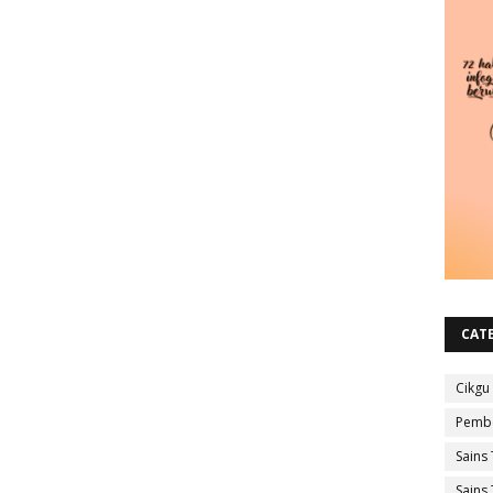
CAT
Cikgu
Pembe
Sains 
Sains 