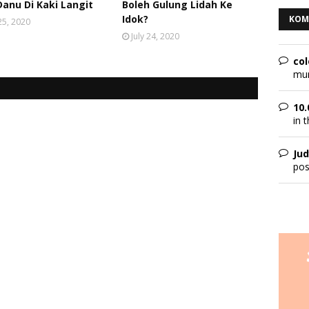
Danu Di Kaki Langit
Boleh Gulung Lidah Ke
Idok?
KOM
 25, 2020
July 24, 2020
col
mur
10.
in t
Jud
pos