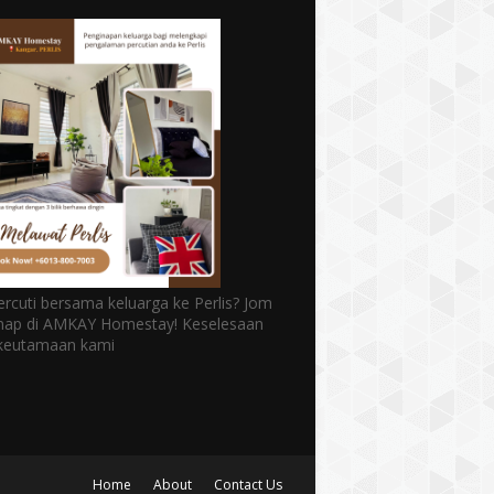
rcuti bersama keluarga ke Perlis? Jom
nap di AMKAY Homestay! Keselesaan
 keutamaan kami
Home
About
Contact Us