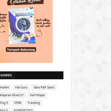
EGORIES
 Hailmi
Hal Guru
Idea P&P Sains
lajaran Abad 21
Hal Pelajar
Ting 3
STEM
Travelog
Ting 2
KOMTEP2015