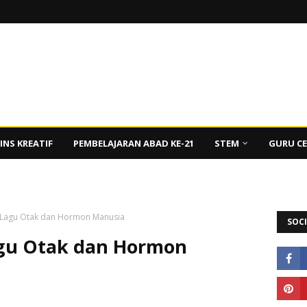
INS KREATIF
PEMBELAJARAN ABAD KE-21
STEM
GURU C
: Lagu Otak dan Hormon Manusia
SOCI
Lagu Otak dan Hormon