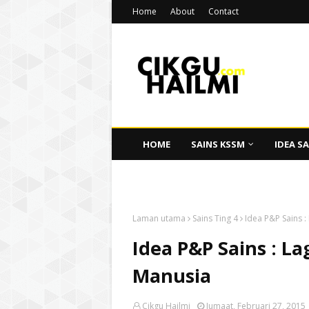
Home
About
Contact
HOME
SAINS KSSM
IDEA SA
CIKGU HAILMI
Laman utama
Sains Ting 4
Idea P&P Sains 
Idea P&P Sains : 
Manusia
Cikgu Hailmi
Jumaat, Februari 27, 2015