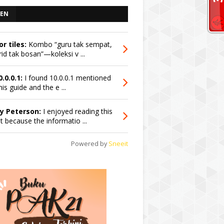
EN
or tiles:
Kombo “guru tak sempat,
id tak bosan”—koleksi v ...
0.0.0.1:
I found 10.0.0.1 mentioned
his guide and the e ...
y Peterson:
I enjoyed reading this
t because the informatio ...
Powered by
Sneeit