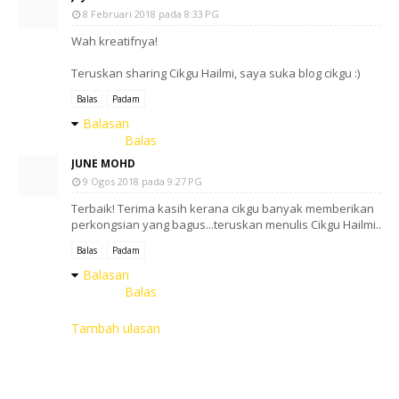
8 Februari 2018 pada 8:33 PG
Wah kreatifnya!
Teruskan sharing Cikgu Hailmi, saya suka blog cikgu :)
Balas
Padam
Balasan
Balas
JUNE MOHD
9 Ogos 2018 pada 9:27 PG
Terbaik! Terima kasih kerana cikgu banyak memberikan
perkongsian yang bagus...teruskan menulis Cikgu Hailmi..
Balas
Padam
Balasan
Balas
Tambah ulasan