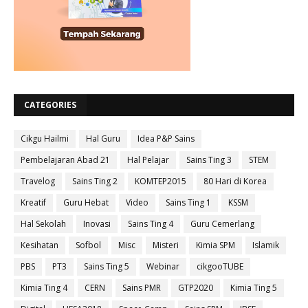
CATEGORIES
Cikgu Hailmi
Hal Guru
Idea P&P Sains
Pembelajaran Abad 21
Hal Pelajar
Sains Ting 3
STEM
Travelog
Sains Ting 2
KOMTEP2015
80 Hari di Korea
Kreatif
Guru Hebat
Video
Sains Ting 1
KSSM
Hal Sekolah
Inovasi
Sains Ting 4
Guru Cemerlang
Kesihatan
Sofbol
Misc
Misteri
Kimia SPM
Islamik
PBS
PT3
Sains Ting 5
Webinar
cikgooTUBE
Kimia Ting 4
CERN
Sains PMR
GTP2020
Kimia Ting 5