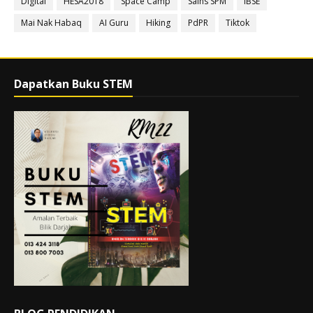
Digital
HESA2018
Space Camp
Sains SPM
IBSE
Mai Nak Habaq
AI Guru
Hiking
PdPR
Tiktok
Dapatkan Buku STEM