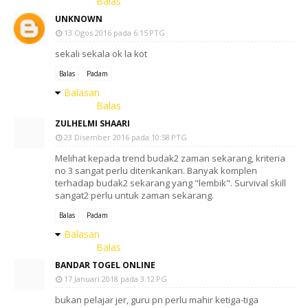
Balas
UNKNOWN
13 Ogos 2016 pada 6:15 PTG
sekali sekala ok la kot
Balas
Padam
Balasan
Balas
ZULHELMI SHAARI
23 Disember 2016 pada 10:58 PTG
Melihat kepada trend budak2 zaman sekarang, kriteria
no 3 sangat perlu ditenkankan. Banyak komplen
terhadap budak2 sekarang yang "lembik". Survival skill
sangat2 perlu untuk zaman sekarang.
Balas
Padam
Balasan
Balas
BANDAR TOGEL ONLINE
17 Januari 2018 pada 3:12 PG
bukan pelajar jer, guru pn perlu mahir ketiga-tiga