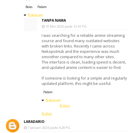
Balas
Padam
Balasan
TANPA NAMA
19 Mei 2026 pada 12:41 PG
I was searching for a reliable anime streaming
source and found many outdated websites
with broken links. Recently I came across
NekopoiHub and the experience was much
smoother compared to many other sites.
The interface is clean, loading speed is decent,
and updated anime content is easier to find.
If someone is looking for a simple and regularly
updated platform, this might be useful.
Padam
Balasan
Balas
Balas
LARADARIO
7 Januari 2026 pada 4:28 PG