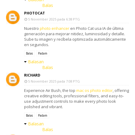
Balas
PHOTOCAT
5 November 2025 pada 6:38 PTG
Nuestro
photo enhancer
en Photo Cat usa IA de última
generación para mejorar nitidez, luminosidad y detalle.
Sube tu imagen y recíbela optimizada automáticamente
en segundos.
Balas
Padam
Balasan
Balas
RICHARD
5 November 2025 pada 7:08 PTG
Experience Air Bush, the top
mac os photo editor
, offering
creative editing tools, professional filters, and easy-to-
use adjustment controls to make every photo look
polished and vibrant.
Balas
Padam
Balasan
Balas