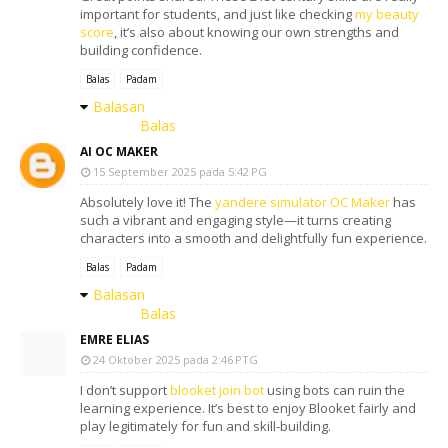
important for students, and just like checking
my beauty
score
, it’s also about knowing our own strengths and
building confidence.
Balas
Padam
Balasan
Balas
AI OC MAKER
15 September 2025 pada 5:42 PG
Absolutely love it! The
yandere simulator OC Maker
has
such a vibrant and engaging style—it turns creating
characters into a smooth and delightfully fun experience.
Balas
Padam
Balasan
Balas
EMRE ELIAS
24 Oktober 2025 pada 2:46 PTG
I don’t support
blooket join bot
using bots can ruin the
learning experience. It’s best to enjoy Blooket fairly and
play legitimately for fun and skill-building.