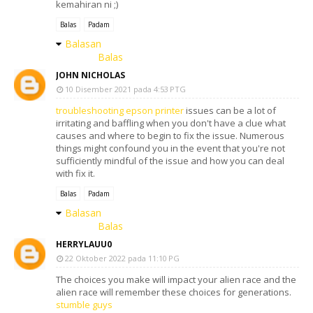
kemahiran ni ;)
Balas
Padam
Balasan
Balas
JOHN NICHOLAS
10 Disember 2021 pada 4:53 PTG
troubleshooting epson printer
issues can be a lot of
irritating and baffling when you don't have a clue what
causes and where to begin to fix the issue. Numerous
things might confound you in the event that you're not
sufficiently mindful of the issue and how you can deal
with fix it.
Balas
Padam
Balasan
Balas
HERRYLAUU0
22 Oktober 2022 pada 11:10 PG
The choices you make will impact your alien race and the
alien race will remember these choices for generations.
stumble guys