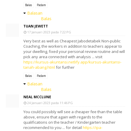
Balas
Padam
Balasan
Balas
TUAN JEWETT
17 Januari 2023 pada 7:22 PG
Very best as well as Cheapest Jabodetabek Non-public
Coaching, the workers in addition to teachers appear to
your dwelling, fixed your personal review routine and will
pick any area connected with analysis ... visit
https://kursus-akuntansi.netlify.app/kursus-akuntansi-
tanah-abang.html
for further
Balas
Padam
Balasan
Balas
NEAL MCCLUNE
24 Januari 2023 pada 11:46 PG
You could possibly will see a cheaper fee than the table
above, ensure that again with regards to the
qualifications on the teacher / Kindergarten teacher
recommended to you ... for detail
https://ipa-