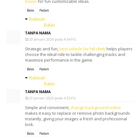
boxes
for fun customizable ideas.
Balas
Padam
Balasan
Balas
TANPA NAMA
20 Januari 2026 pada 4:54 PG
Strategic and fun,
best vehicle for hill climb
helps players
choose the ideal ride to tackle challenging tracks and
maximize performance in the game.
Balas
Padam
Balasan
Balas
TANPA NAMA
20 Januari 2026 pada 4:55 PG
Simple and convenient,
change background online
makes it easy to replace or remove photo backgrounds
instantly, giving your images a fresh and professional
look.
Balas
Padam