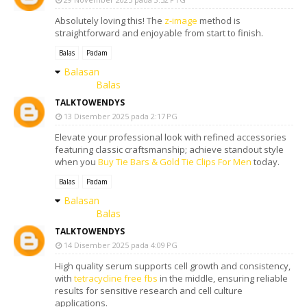
Absolutely loving this! The
z-image
method is
straightforward and enjoyable from start to finish.
Balas
Padam
Balasan
Balas
TALKTOWENDYS
13 Disember 2025 pada 2:17 PG
Elevate your professional look with refined accessories
featuring classic craftsmanship; achieve standout style
when you
Buy Tie Bars & Gold Tie Clips For Men
today.
Balas
Padam
Balasan
Balas
TALKTOWENDYS
14 Disember 2025 pada 4:09 PG
High quality serum supports cell growth and consistency,
with
tetracycline free fbs
in the middle, ensuring reliable
results for sensitive research and cell culture
applications.