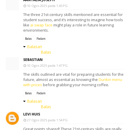
10 Ogos 2025 pada 1:45 PG
The three 21st-century skills mentioned are essential for
student success, and it’s interesting to imagine how tools
like
ai swap face
might play a role in future learning
environments.
Balas
Padam
Balasan
Balas
SEBASTIAN
10 Ogos 2025 pada 1:47 PG
The skills outlined are vital for preparing students for the
future, almost as essential as knowing the
Dunkin menu
with prices
before grabbing your morning coffee.
Balas
Padam
Balasan
Balas
LEVI HUIS
27 Ogos 2025 pada 1:54 PG
Great points shared! These 21st-century skills are really