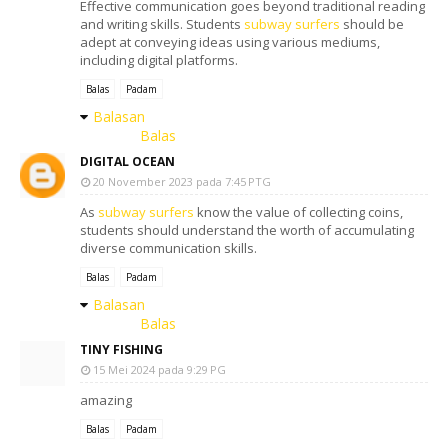
Effective communication goes beyond traditional reading
and writing skills. Students
subway surfers
should be
adept at conveying ideas using various mediums,
including digital platforms.
Balas
Padam
Balasan
Balas
DIGITAL OCEAN
20 November 2023 pada 7:45 PTG
As
subway surfers
know the value of collecting coins,
students should understand the worth of accumulating
diverse communication skills.
Balas
Padam
Balasan
Balas
TINY FISHING
15 Mei 2024 pada 9:29 PG
amazing
Balas
Padam