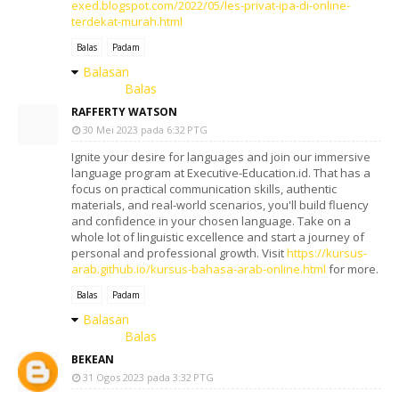
exed.blogspot.com/2022/05/les-privat-ipa-di-online-
terdekat-murah.html
Balas
Padam
Balasan
Balas
RAFFERTY WATSON
30 Mei 2023 pada 6:32 PTG
Ignite your desire for languages and join our immersive
language program at Executive-Education.id. That has a
focus on practical communication skills, authentic
materials, and real-world scenarios, you'll build fluency
and confidence in your chosen language. Take on a
whole lot of linguistic excellence and start a journey of
personal and professional growth. Visit
https://kursus-
arab.github.io/kursus-bahasa-arab-online.html
for more.
Balas
Padam
Balasan
Balas
BEKEAN
31 Ogos 2023 pada 3:32 PTG