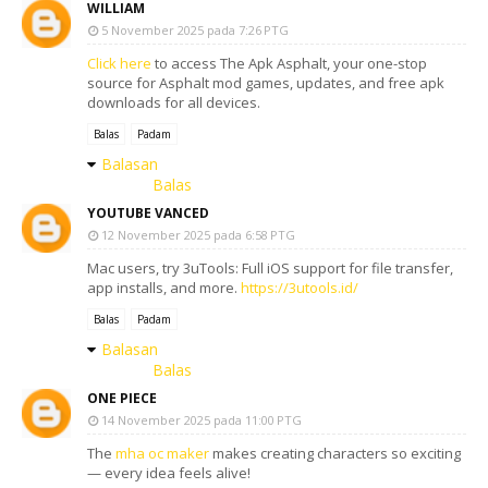
WILLIAM
5 November 2025 pada 7:26 PTG
Click here
to access The Apk Asphalt, your one-stop
source for Asphalt mod games, updates, and free apk
downloads for all devices.
Balas
Padam
Balasan
Balas
YOUTUBE VANCED
12 November 2025 pada 6:58 PTG
Mac users, try 3uTools: Full iOS support for file transfer,
app installs, and more.
https://3utools.id/
Balas
Padam
Balasan
Balas
ONE PIECE
14 November 2025 pada 11:00 PTG
The
mha oc maker
makes creating characters so exciting
— every idea feels alive!