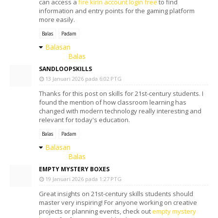
can access a
fire kirin account login free
to find
information and entry points for the gaming platform
more easily.
Balas
Padam
Balasan
Balas
SANDLOOPSKILLS
13 Januari 2026 pada 6:02 PTG
Thanks for this post on skills for 21st-century students. I
found the mention of how classroom learning has
changed with modern technology really interesting and
relevant for today's education.
Balas
Padam
Balasan
Balas
EMPTY MYSTERY BOXES
19 Januari 2026 pada 1:27 PTG
Great insights on 21st-century skills students should
master very inspiring! For anyone working on creative
projects or planning events, check out
empty mystery