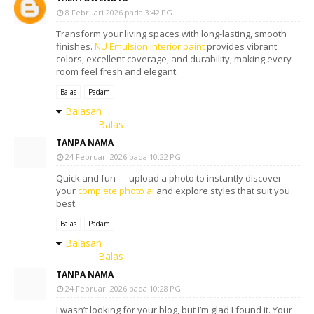
8 Februari 2026 pada 3:42 PG
Transform your living spaces with long-lasting, smooth
finishes.
NU Emulsion interior paint
provides vibrant
colors, excellent coverage, and durability, making every
room feel fresh and elegant.
Balas
Padam
Balasan
Balas
TANPA NAMA
24 Februari 2026 pada 10:22 PG
Quick and fun — upload a photo to instantly discover
your
complete photo ai
and explore styles that suit you
best.
Balas
Padam
Balasan
Balas
TANPA NAMA
24 Februari 2026 pada 10:28 PG
I wasn’t looking for your blog, but I’m glad I found it. Your