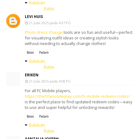
Balasan
Balas
LEVI HUIS
21 Julai 2025 pada 4:07 PG
Photo dress change
tools are so fun and useful—perfect
for visualizing outfit ideas or creating stylish looks
without needing to actually change clothes!
Balas
Padam
Balasan
Balas
ERIKEN
21 Julai 2025 pada 4:08 PG
For all FC Mobile players,
https://thefifamobileplay.com/fc-mobile-redeem-codes/
is the perfect place to find updated redeem codes—easy
to use and super helpful for unlocking rewards!
Balas
Padam
Balasan
Balas
AANTALIA JOSEPH