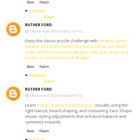
Balas
Padam
Balasan
Balas
RUTHER FORD
5 November 2025 pada 3:35 PTG
Enjoy the classic puzzle challenge with
contexto game
italiano
. Guess the hidden word in six tries, use smart
clues, and boost your vocabulary daily. Fun, quick, and
perfect for word lovers of all ages.
Balas
Padam
Balasan
Balas
RUTHER FORD
5 November 2025 pada 6:09 PTG
Learn
how to change facial structure
visually using the
right haircut, beard shaping, and contouring. Face Shape
shows styling adjustments that enhance balance and
symmetry instantly.
Balas
Padam
Balasan