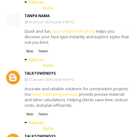
Balasan
Balas
TANPA NAMA
20 Januari 2026 pada 4:58 PG
Quick and fun,
face shape from photo
helps you
discover your face type instantly and explore styles that
suit you best.
Balas
Padam
Balasan
Balas
TALKTOWENDYS
31 Januari 2026 pada 5:04 PG
Accurate and reliable solutions for construction projects.
Our
floor estimating services
provide precise material
and labor calculations, helping clients save time, reduce
costs, and plan efficiently.
Balas
Padam
Balasan
Balas
TALKTOWENDYS