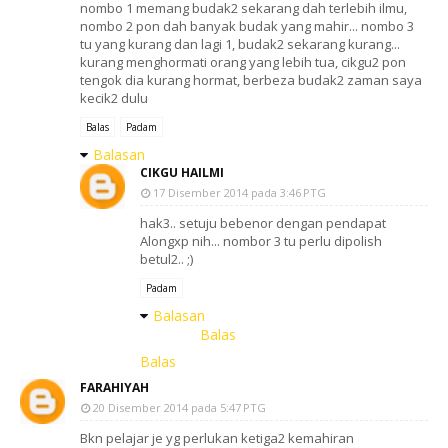
nombo 1 memang budak2 sekarang dah terlebih ilmu,
nombo 2 pon dah banyak budak yang mahir... nombo 3
tu yang kurang dan lagi 1, budak2 sekarang kurang...
kurang menghormati orang yang lebih tua, cikgu2 pon
tengok dia kurang hormat, berbeza budak2 zaman saya
kecik2 dulu
Balas
Padam
Balasan
CIKGU HAILMI
17 Disember 2014 pada 3:46 PTG
hak3.. setuju bebenor dengan pendapat
Alongxp nih... nombor 3 tu perlu dipolish
betul2.. ;)
Padam
Balasan
Balas
Balas
FARAHIYAH
20 Disember 2014 pada 5:47 PTG
Bkn pelajar je yg perlukan ketiga2 kemahiran