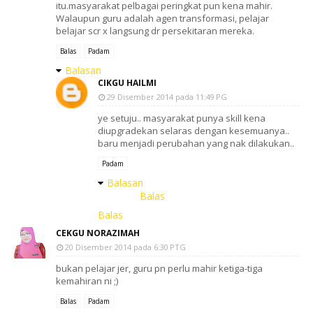
itu.masyarakat pelbagai peringkat pun kena mahir.
Walaupun guru adalah agen transformasi, pelajar
belajar scr x langsung dr persekitaran mereka.
Balas
Padam
Balasan
CIKGU HAILMI
29 Disember 2014 pada 11:49 PG
ye setuju.. masyarakat punya skill kena
diupgradekan selaras dengan kesemuanya..
baru menjadi perubahan yang nak dilakukan..
Padam
Balasan
Balas
Balas
CEKGU NORAZIMAH
20 Disember 2014 pada 6:30 PTG
bukan pelajar jer, guru pn perlu mahir ketiga-tiga
kemahiran ni ;)
Balas
Padam