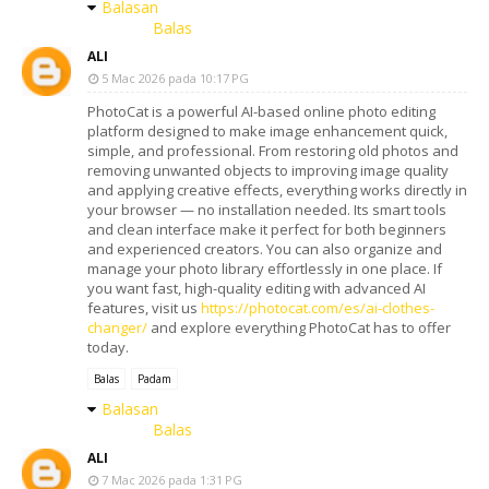
Balasan
Balas
ALI
5 Mac 2026 pada 10:17 PG
PhotoCat is a powerful AI-based online photo editing
platform designed to make image enhancement quick,
simple, and professional. From restoring old photos and
removing unwanted objects to improving image quality
and applying creative effects, everything works directly in
your browser — no installation needed. Its smart tools
and clean interface make it perfect for both beginners
and experienced creators. You can also organize and
manage your photo library effortlessly in one place. If
you want fast, high-quality editing with advanced AI
features, visit us
https://photocat.com/es/ai-clothes-
changer/
and explore everything PhotoCat has to offer
today.
Balas
Padam
Balasan
Balas
ALI
7 Mac 2026 pada 1:31 PG