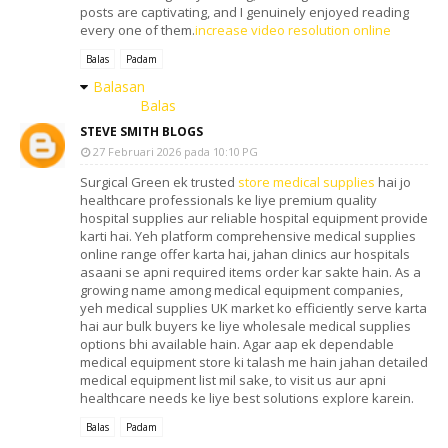
posts are captivating, and I genuinely enjoyed reading
every one of them.
increase video resolution online
Balas
Padam
Balasan
Balas
STEVE SMITH BLOGS
27 Februari 2026 pada 10:10 PG
Surgical Green ek trusted
store medical supplies
hai jo
healthcare professionals ke liye premium quality
hospital supplies aur reliable hospital equipment provide
karti hai. Yeh platform comprehensive medical supplies
online range offer karta hai, jahan clinics aur hospitals
asaani se apni required items order kar sakte hain. As a
growing name among medical equipment companies,
yeh medical supplies UK market ko efficiently serve karta
hai aur bulk buyers ke liye wholesale medical supplies
options bhi available hain. Agar aap ek dependable
medical equipment store ki talash me hain jahan detailed
medical equipment list mil sake, to visit us aur apni
healthcare needs ke liye best solutions explore karein.
Balas
Padam