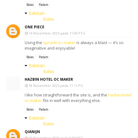
Balas
Padam
Balasan
Balas
ONE PIECE
14 November 2025 pada 11:00 PTG
Using the
sprunki oc maker
is always a blast — it’s so
imaginative and enjoyable!
Balas
Padam
Balasan
Balas
HAZBIN HOTEL OC MAKER
18 November 2025 pada 11:11 PG
I like how straightforward the site is, and the
hazbin hotel
oc maker
fits in well with everything else.
Balas
Padam
Balasan
Balas
QIANIJN
29 November 2025 pada 3:52 PTG