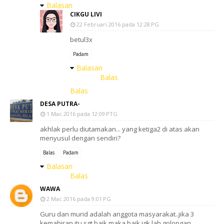
Balasan
CIKGU LIVI
22 Februari 2016 pada 12:28 PG
betul3x
Padam
Balasan
Balas
Balas
DESA PUTRA-
1 Mac 2016 pada 12:09 PTG
akhlak perlu diutamakan... yang ketiga2 di atas akan
menyusul dengan sendiri?
Balas
Padam
Balasan
Balas
WAWA
2 Mac 2016 pada 9:01 PG
Guru dan murid adalah anggota masyarakat..jika 3
kemahiran itu sgt baik,maka baik jgk lah golongan