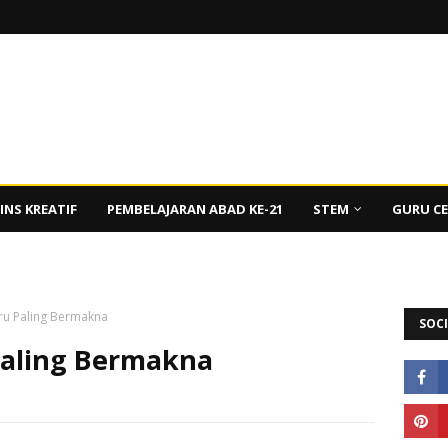
INS KREATIF
PEMBELAJARAN ABAD KE-21
STEM
GURU C
ru Paling Bermakna
SOCI
Paling Bermakna