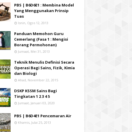
PBS | B6D6E1 : Membina Model
Yang Menggunakan Prinsip
Tuas
Isnin, Ogos 12, 2013
Panduan Memohon Guru
Cemerlang (Fasa 1 : Mengisi
Borang Permohonan)
Jumaat, Mei 31, 2013
Teknik Menulis Definisi Secara
Operasi Bagi Sains, Fizik, Kimia
dan Biologi
Ahad, November 22, 2015
DSKP KSSM Sains Bagi
Tingkatan 1 2 3 4 5
Jumaat, Januari 03, 2020
PBS | B6D4E1 Pencemaran Air
Khamis, Julai 25, 2013