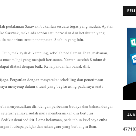
BELI
olah pedalaman Sarawak, bukanlah sesuatu tugas yang mudah. Apatah
 ke Sarawak, maka ada seribu satu persoalan dan ketakutan yang
mula menerima surat penempatan, 8 tahun yang lalu.
. Jauh, mak ayah di kampung, sekolah pedalaman, Iban, makanan,
ala macam lagi yang menjadi kerisauan. Namun, setelah 8 tahun di
apat diatasi dengan baik. Kena pandai lah bawak diri.
dijaga. Pergaulan dengan masyarakat sekeliling dan penerimaan
aya menyerap dalam situasi yang begitu asing pada saya suatu
h cuba menyesuaikan diri dengan perbezaan budaya dan bahasa dengan
seterusnya, saya sudah mula memberanikan diri bertutur
AND
 Sedikit demi sedikit. Lama kelamaan, pada tahun ke-5 saya cuba
engan ibubapa pelajar dan rakan guru yang berbangsa Iban.
4
7
7
1
8