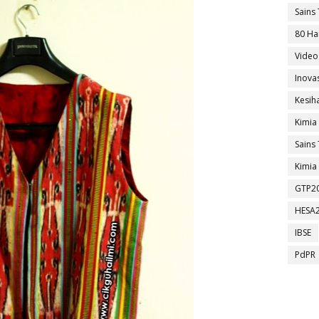
Sains 
80 Ha
Video
Inova
Kesih
Kimia
Sains 
Kimia 
GTP2
HESA
IBSE
PdPR