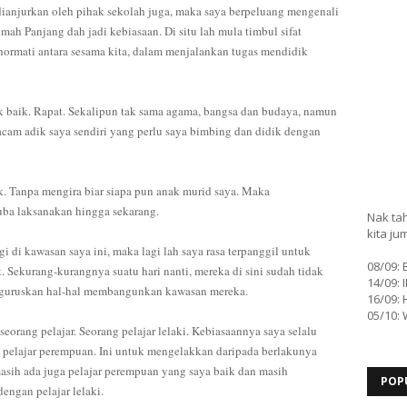
ianjurkan oleh pihak sekolah juga, maka saya berpeluang mengenali
ah Panjang dah jadi kebiasaan. Di situ lah mula timbul sifat
ormati antara sesama kita, dalam menjalankan tugas mendidik
ak baik. Rapat. Sekalipun tak sama agama, bangsa dan budaya, namun
acam adik saya sendiri yang perlu saya bimbing dan didik dengan
k. Tanpa mengira biar siapa pun anak murid saya. Maka
uba laksanakan hingga sekarang.
Nak tah
kita ju
i di kawasan saya ini, maka lagi lah saya rasa terpanggil untuk
08/09:
 Sekurang-kurangnya suatu hari nanti, mereka di sini sudah tidak
14/09: 
nguruskan hal-hal membangunkan kawasan mereka.
16/09: 
05/10:
eorang pelajar. Seorang pelajar lelaki. Kebiasaannya saya selalu
n pelajar perempuan. Ini untuk mengelakkan daripada berlakunya
masih ada juga pelajar perempuan yang saya baik dan masih
POP
engan pelajar lelaki.