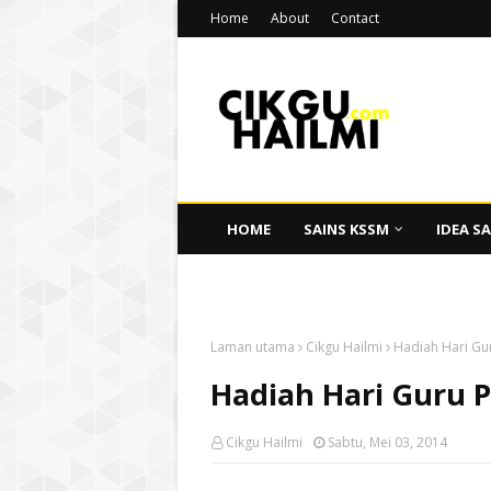
Home
About
Contact
HOME
SAINS KSSM
IDEA SA
CIKGU HAILMI
Laman utama
Cikgu Hailmi
Hadiah Hari Gu
Hadiah Hari Guru 
Cikgu Hailmi
Sabtu, Mei 03, 2014