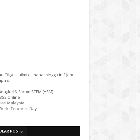
u Cikgu Hailmi di mana minggu ini? Jom
mpa di
 Bengkel & Forum STEM [ASM]
IBSE Online
Hari Malaysia
 World Teachers Day
ULAR POSTS