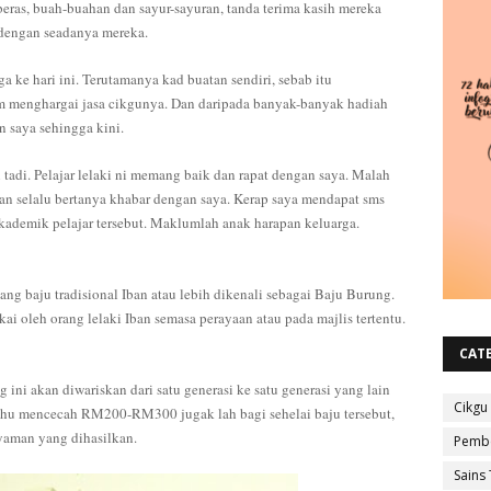
eras, buah-buahan dan sayur-sayuran, tanda terima kasih mereka
, dengan seadanya mereka.
 ke hari ini. Terutamanya kad buatan sendiri, sebab itu
 menghargai jasa cikgunya. Dan daripada banyak-banyak hadiah
n saya sehingga kini.
i tadi. Pelajar lelaki ni memang baik dan rapat dengan saya. Malah
dan selalu bertanya khabar dengan saya. Kerap saya mendapat sms
ademik pelajar tersebut. Maklumlah anak harapan keluarga.
ng baju tradisional Iban atau lebih dikenali sebagai Baju Burung.
i oleh orang lelaki Iban semasa perayaan atau pada majlis tertentu.
CAT
ini akan diwariskan dari satu generasi ke satu generasi yang lain
Cikgu
 mahu mencecah RM200-RM300 jugak lah bagi sehelai baju tersebut,
yaman yang dihasilkan.
Pembe
Sains 