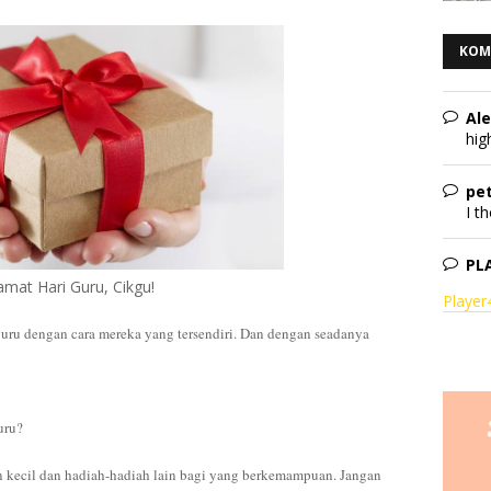
KOM
Al
hig
pet
I th
PL
amat Hari Guru, Cikgu!
Playe
ru dengan cara mereka yang tersendiri. Dan dengan seadanya
uru?
n kecil dan hadiah-hadiah lain bagi yang berkemampuan. Jangan