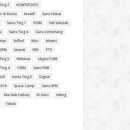
Ting 2
KOMTEP2015
ri di Korea
Kreatif
Guru Hebat
Sains Ting 1
KSSM
Hal Sekolah
si
Sains Ting 4
Guru Cemerlang
atan
Sofbol
Misc
Misteri
 SPM
Islamik
PBS
PT3
Ting 5
Webinar
cikgooTUBE
Ting 4
CERN
Sains PMR
020
Kimia Ting 5
Digital
2018
Space Camp
Sains SPM
Mai Nak Habaq
AI Guru
Hiking
Tiktok