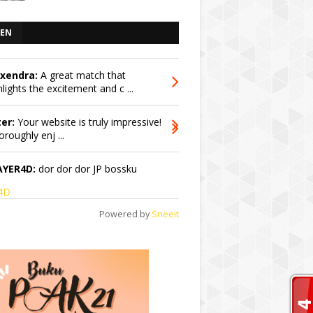
EN
exendra:
A great match that
hlights the excitement and c ...
er:
Your website is truly impressive!
oroughly enj ...
AYER4D:
dor dor dor JP bossku
r4D
Powered by
Sneeit