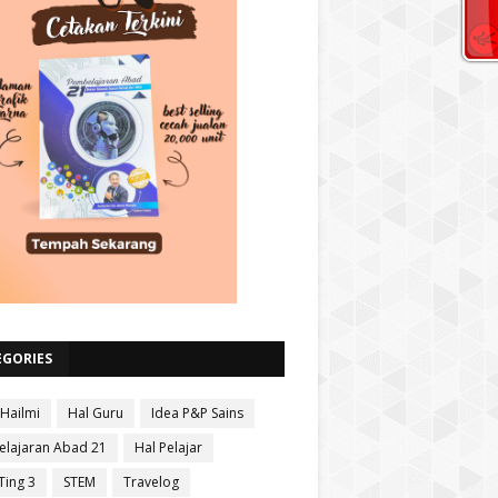
EGORIES
 Hailmi
Hal Guru
Idea P&P Sains
lajaran Abad 21
Hal Pelajar
Ting 3
STEM
Travelog