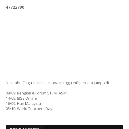
4
7
7
2
2
7
9
0
Nak tahu Cikgu Hailmi di mana minggu ini? Jom kita jumpa di
08/09: Bengkel & Forum STEM [ASM]
14/09: IBSE Online
16/09: Hari Malaysia
05/10: World Teachers Day