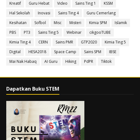
Kreatif
Guru Hebat
Video
Sains Ting 1
KSSM
Hal Sekolah
Inovasi
Sains Ting 4
Guru Cemerlang
Kesihatan
Sofbol
Misc
Misteri
Kimia SPM
Islamik
PBS
PT3
Sains Ting 5
Webinar
cikgooTUBE
Kimia Ting 4
CERN
Sains PMR
GTP2020
Kimia Ting 5
Digital
HESA2018
Space Camp
Sains SPM
IBSE
Mai Nak Habaq
AI Guru
Hiking
PdPR
Tiktok
Dapatkan Buku STEM