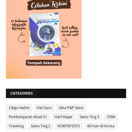
CATEGORIES
Cikgu Hailmi
Hal Guru
Idea P&P Sains
Pembelajaran Abad 21
Hal Pelajar
Sains Ting 3
STEM
Travelog
Sains Ting 2
KOMTEP2015
80 Hari di Korea