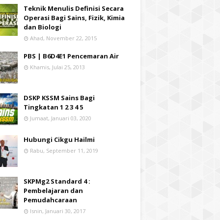
Teknik Menulis Definisi Secara
Operasi Bagi Sains, Fizik, Kimia
dan Biologi
Ahad, November 22, 2015
PBS | B6D4E1 Pencemaran Air
Khamis, Julai 25, 2013
DSKP KSSM Sains Bagi
Tingkatan 1 2 3 4 5
Jumaat, Januari 03, 2020
Hubungi Cikgu Hailmi
Rabu, September 11, 2019
SKPMg2 Standard 4 :
Pembelajaran dan
Pemudahcaraan
Isnin, Januari 30, 2017