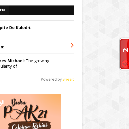
EN
pite Do Kaledri:
.
ia:
mes Michael:
The growing
ularity of
Powered by
Sneeit