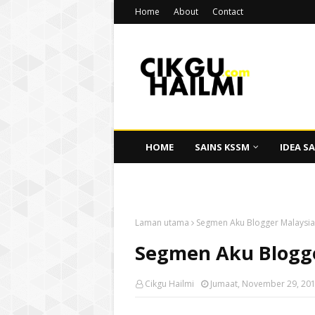
Home
About
Contact
HOME
SAINS KSSM
IDEA SA
CIKGU HAILMI
Laman utama
Segmen Aku Blogger Malaysia
Segmen Aku Blogge
Cikgu Hailmi
Jumaat, November 29, 20