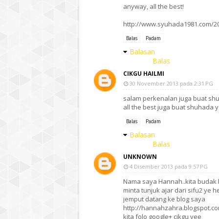
anyway, all the best!
http://www.syuhada1981.com/20
Balas
Padam
Balasan
Balas
CIKGU HAILMI
30 November 2013 pada 2:31 PG
salam perkenalan juga buat sh
all the best juga buat shuhada y
Balas
Padam
Balasan
Balas
UNKNOWN
4 Disember 2013 pada 9:57 PG
Nama saya Hannah..kita budak b
minta tunjuk ajar dari sifu2 ye 
jemput datang ke blog saya
http://hannahzahra.blogspot.c
kita folo google+ cikgu yee