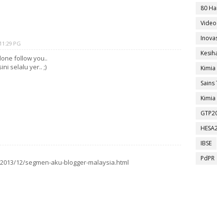
80 Ha
Video
Inova
11:29 PG
Kesih
one follow you..
ni selalu yer.. ;)
Kimia
Sains 
Kimia 
GTP2
HESA
IBSE
PdPR
/2013/12/segmen-aku-blogger-malaysia.html