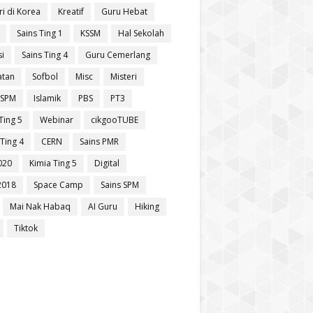
ri di Korea
Kreatif
Guru Hebat
Sains Ting 1
KSSM
Hal Sekolah
si
Sains Ting 4
Guru Cemerlang
atan
Sofbol
Misc
Misteri
 SPM
Islamik
PBS
PT3
Ting 5
Webinar
cikgooTUBE
Ting 4
CERN
Sains PMR
020
Kimia Ting 5
Digital
2018
Space Camp
Sains SPM
Mai Nak Habaq
AI Guru
Hiking
Tiktok