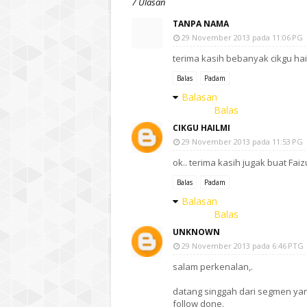
7 Ulasan
TANPA NAMA
29 November 2013 pada 11:06 PG
terima kasih bebanyak cikgu hai
Balas
Padam
Balasan
Balas
CIKGU HAILMI
29 November 2013 pada 11:53 PG
ok.. terima kasih jugak buat Faiz
Balas
Padam
Balasan
Balas
UNKNOWN
29 November 2013 pada 6:46 PTG
salam perkenalan,.
datang singgah dari segmen ya
follow done.