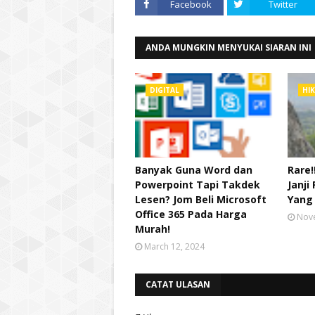
Facebook
Twitter
ANDA MUNGKIN MENYUKAI SIARAN INI
DIGITAL
HI
Banyak Guna Word dan
Rare
Powerpoint Tapi Takdek
Janji
Lesen? Jom Beli Microsoft
Yang 
Office 365 Pada Harga
Nov
Murah!
March 12, 2024
CATAT ULASAN