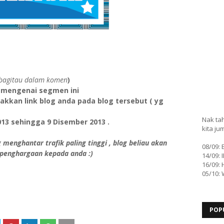
i bagitau dalam komen
)
i mengenai segmen ini
akkan link blog anda pada blog tersebut ( yg
Nak tah
13 sehingga 9 Disember 2013 .
kita ju
menghantar trafik paling tinggi , blog beliau akan
08/09:
 penghargaan kepada anda :)
14/09: 
16/09: 
05/10:
POP