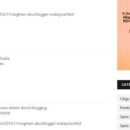
13/11/segmen-aku-blogger-malaysia.html
uhada
er..
CAT
Cikgu
aru dalam dunia blogging..
Pembe
hehehe
Sains 
om/2013/11/segmen-aku-blogger-malaysia.html
Sains 