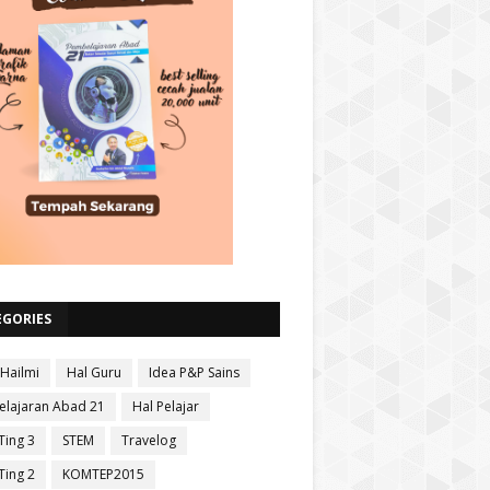
EGORIES
 Hailmi
Hal Guru
Idea P&P Sains
lajaran Abad 21
Hal Pelajar
Ting 3
STEM
Travelog
Ting 2
KOMTEP2015