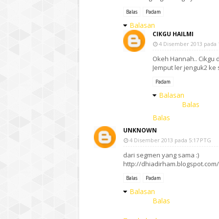
Balas
Padam
Balasan
CIKGU HAILMI
4 Disember 2013 pada 
Okeh Hannah.. Cikgu d
Jemput ler jenguk2 ke si
Padam
Balasan
Balas
Balas
UNKNOWN
4 Disember 2013 pada 5:17 PTG
dari segmen yang sama :)
http://dhiadirham.blogspot.com
Balas
Padam
Balasan
Balas