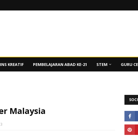
INS KREATIF
PEMBELAJARAN ABAD KE-21
STEM
GURU C
SOCI
r Malaysia
13