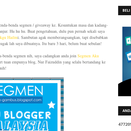
BELI
 benda-benda segmen / giveaway ke. Kesuntukan masa dan kadang-
njur. Hu hu hu. Buat pengetahuan, dulu pun pernah sekali saya
ikgu Hailm
i. Sambutan agak memberangsangkan, tapi disebabkan
ugak lah saya dibuatnya. Itu baru 3 hari, belum buat sebulan!
a-benda segmen nih, saya cadangkan anda join
Segmen Aku
ort tuan empunya blog, Nur Faizuddin yang selalu bertandang ke
nih!
AND
4
7
7
2
0