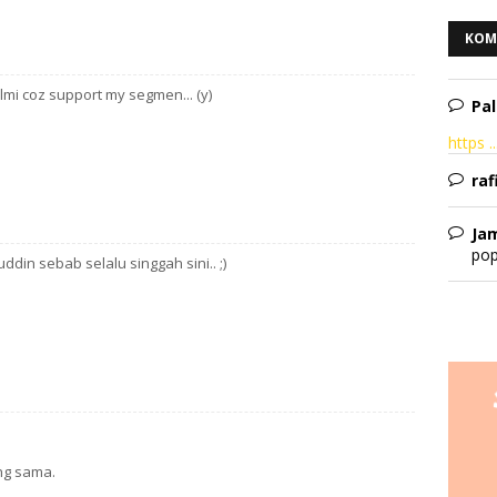
KOM
lmi coz support my segmen... (y)
Pal
https ..
raf
Ja
pop
uddin sebab selalu singgah sini.. ;)
ng sama.