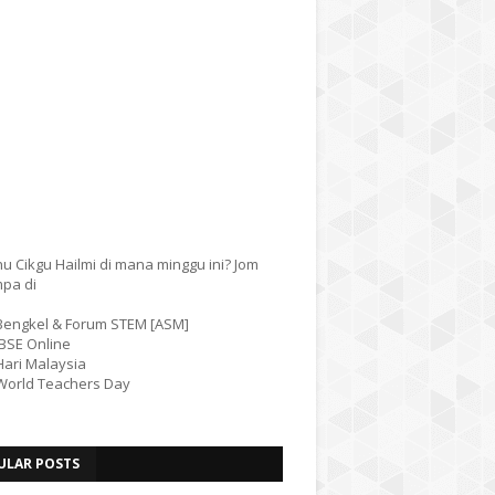
u Cikgu Hailmi di mana minggu ini? Jom
mpa di
 Bengkel & Forum STEM [ASM]
IBSE Online
Hari Malaysia
 World Teachers Day
ULAR POSTS