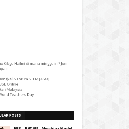
u Cikgu Hailmi di mana minggu ini? Jom
mpa di
 Bengkel & Forum STEM [ASM]
IBSE Online
Hari Malaysia
 World Teachers Day
ULAR POSTS
PBS | B6D6E1 : Membina Model