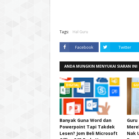
Tags:
Hal Guru
Facebook
Twitter
ANDA MUNGKIN MENYUKAI SIARAN INI
DIGITAL
GU
Banyak Guna Word dan
Guru 
Powerpoint Tapi Takdek
Mere
Lesen? Jom Beli Microsoft
Nak 