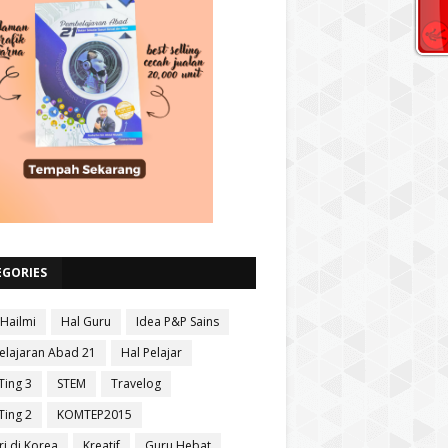
EGORIES
 Hailmi
Hal Guru
Idea P&P Sains
lajaran Abad 21
Hal Pelajar
Ting 3
STEM
Travelog
Ting 2
KOMTEP2015
ri di Korea
Kreatif
Guru Hebat