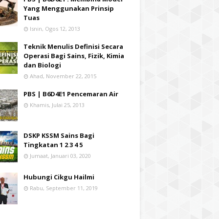
Yang Menggunakan Prinsip
Tuas
Isnin, Ogos 12, 2013
Teknik Menulis Definisi Secara
Operasi Bagi Sains, Fizik, Kimia
dan Biologi
Ahad, November 22, 2015
PBS | B6D4E1 Pencemaran Air
Khamis, Julai 25, 2013
DSKP KSSM Sains Bagi
Tingkatan 1 2 3 4 5
Jumaat, Januari 03, 2020
Hubungi Cikgu Hailmi
Rabu, September 11, 2019