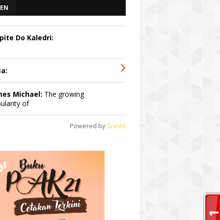
EN
pite Do Kaledri:
.
ia:
mes Michael:
The growing
ularity of
Powered by
Sneeit