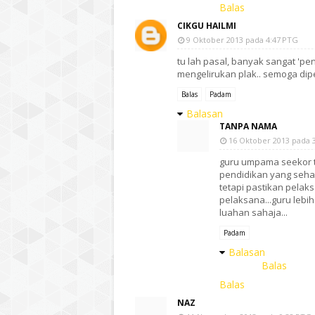
Balas
CIKGU HAILMI
9 Oktober 2013 pada 4:47 PTG
tu lah pasal, banyak sangat 'p
mengelirukan plak.. semoga dip
Balas
Padam
Balasan
TANPA NAMA
16 Oktober 2013 pada 
guru umpama seekor t
pendidikan yang seha
tetapi pastikan pelaks
pelaksana...guru leb
luahan sahaja...
Padam
Balasan
Balas
Balas
NAZ