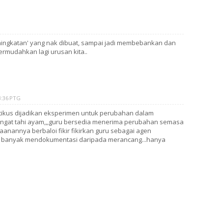
eningkatan' yang nak dibuat, sampai jadi membebankan dan
ermudahkan lagi urusan kita..
3:36 PTG
ikus dijadikan eksperimen untuk perubahan dalam
ngat tahi ayam,,,guru bersedia menerima perubahan semasa
aanannya berbaloi fikir fikirkan guru sebagai agen
ih banyak mendokumentasi daripada merancang...hanya