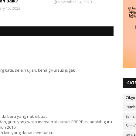
an Baik?
November 14, 2020
ary 15, 2023
rg kate, selain ujian, kena g kursus jugak
CAT
Cikgu
Pembe
enda baru yang nak dibuat..
Sains 
ah, guru yang wajib menyertai kursus PBPPP ini adalah guru-
Sains 
hun 2010..
n lain yang dapat membantu
80 Ha