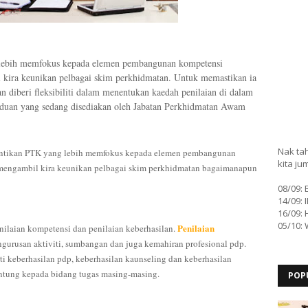
 lebih memfokus kepada elemen pembangunan kompetensi
l kira keunikan pelbagai skim perkhidmatan. Untuk memastikan ia
an diberi fleksibiliti dalam menentukan kaedah penilaian di dalam
nduan yang sedang disediakan oleh Jabatan Perkhidmatan Awam
Nak tah
antikan PTK yang lebih memfokus kepada elemen pembangunan
kita ju
a mengambil kira keunikan pelbagai skim perkhidmatan bagaimanapun
08/09:
14/09: 
16/09: 
05/10:
Penilaian
nilaian kompetensi dan penilaian keberhasilan.
engurusan aktiviti, sumbangan dan juga kemahiran profesional pdp.
ti keberhasilan pdp, keberhasilan kaunseling dan keberhasilan
ntung kepada bidang tugas masing-masing.
POP