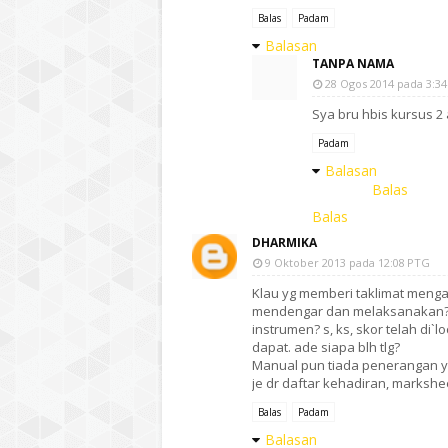
Balas
Padam
Balasan
TANPA NAMA
28 Ogos 2014 pada 3:3
Sya bru hbis kursus 2 a
Padam
Balasan
Balas
Balas
DHARMIKA
9 Oktober 2013 pada 12:08 PTG
Klau yg memberi taklimat mengata
mendengar dan melaksanakan? ad
instrumen? s, ks, skor telah di`l
dapat. ade siapa blh tlg?
Manual pun tiada penerangan yg
je dr daftar kehadiran, markshee
Balas
Padam
Balasan