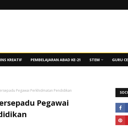
INS KREATIF
PEMBELAJARAN ABAD KE-21
STEM
GURU C
 Bersepadu Pegawai Perkhidmatan Pendidikan
SOCI
Bersepadu Pegawai
didikan