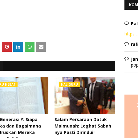
KOM
Pal
https ..
raf
Ja
pop
RU HEBAT
HAL GURU
Generasi Y: Siapa
Salam Persaraan Datuk
ka dan Bagaimana
Maimunah: Loghat Sabah
Uruskan Mereka
nya Pasti Dirindui!