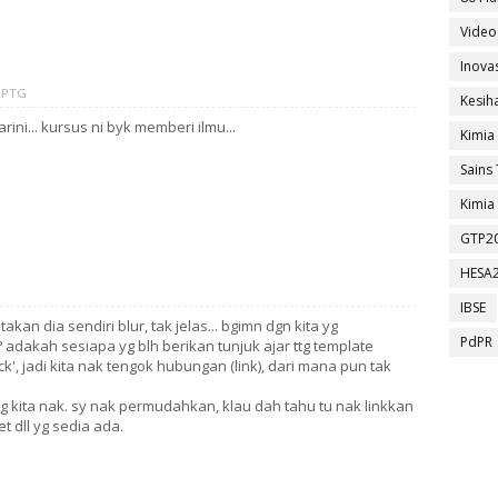
Video
Inova
4 PTG
Kesih
rini... kursus ni byk memberi ilmu...
Kimia
Sains 
Kimia 
GTP2
HESA
IBSE
kan dia sendiri blur, tak jelas... bgimn dgn kita yg
PdPR
akah sesiapa yg blh berikan tunjuk ajar ttg template
ock', jadi kita nak tengok hubungan (link), dari mana pun tak
 kita nak. sy nak permudahkan, klau dah tahu tu nak linkkan
t dll yg sedia ada.