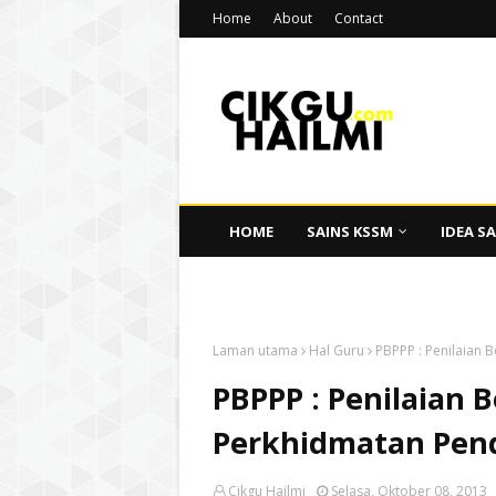
Home
About
Contact
HOME
SAINS KSSM
IDEA SA
CIKGU HAILMI
Laman utama
Hal Guru
PBPPP : Penilaian
PBPPP : Penilaian 
Perkhidmatan Pen
Cikgu Hailmi
Selasa, Oktober 08, 2013