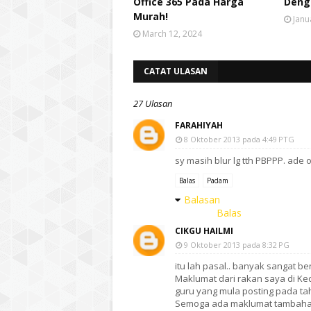
Office 365 Pada Harga
Deng
Murah!
Janu
March 12, 2024
CATAT ULASAN
27 Ulasan
FARAHIYAH
8 Oktober 2013 pada 4:49 PTG
sy masih blur lg tth PBPPP. ade o
Balas
Padam
Balasan
Balas
CIKGU HAILMI
9 Oktober 2013 pada 8:32 PG
itu lah pasal.. banyak sangat b
Maklumat dari rakan saya di Ked
guru yang mula posting pada ta
Semoga ada maklumat tambaha