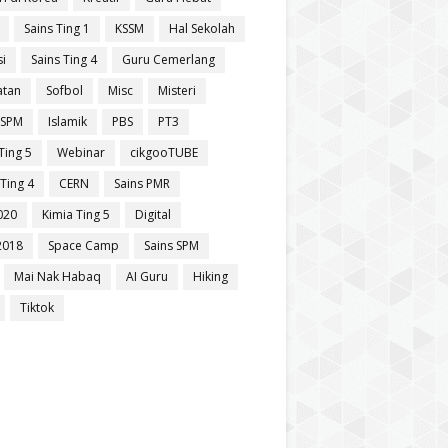
Sains Ting 1
KSSM
Hal Sekolah
si
Sains Ting 4
Guru Cemerlang
atan
Sofbol
Misc
Misteri
 SPM
Islamik
PBS
PT3
Ting 5
Webinar
cikgooTUBE
Ting 4
CERN
Sains PMR
020
Kimia Ting 5
Digital
2018
Space Camp
Sains SPM
Mai Nak Habaq
AI Guru
Hiking
Tiktok